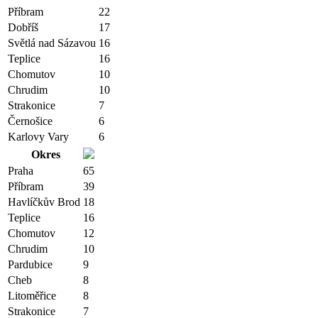
Příbram
22
Dobříš
17
Světlá nad Sázavou
16
Teplice
16
Chomutov
10
Chrudim
10
Strakonice
7
Černošice
6
Karlovy Vary
6
Okres
Praha
65
Příbram
39
Havlíčkův Brod
18
Teplice
16
Chomutov
12
Chrudim
10
Pardubice
9
Cheb
8
Litoměřice
8
Strakonice
7