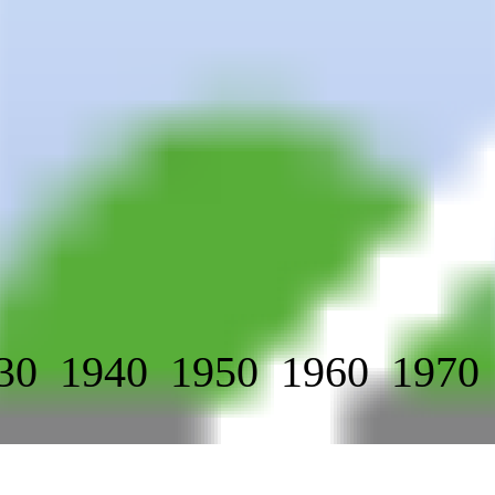
30
1940
1950
1960
1970