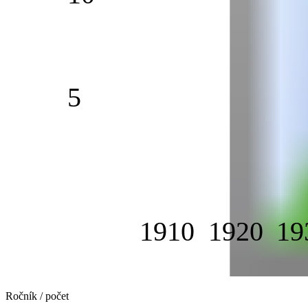
5
1910
1920
19
Ročník / počet