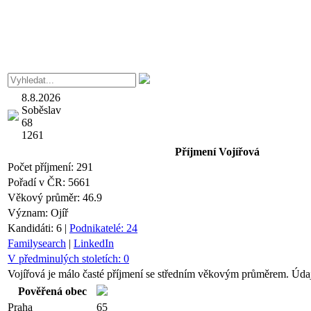
8.8.2026
Soběslav
68
1261
Příjmení
Vojířová
Počet příjmení:
291
Pořadí v ČR:
5661
Věkový průměr:
46.9
Význam:
Ojíř
Kandidáti:
6
|
Podnikatelé:
24
Familysearch
|
LinkedIn
V předminulých stoletích:
0
Vojířová je málo časté příjmení se středním věkovým průměrem. Údaj
Pověřená obec
Praha
65