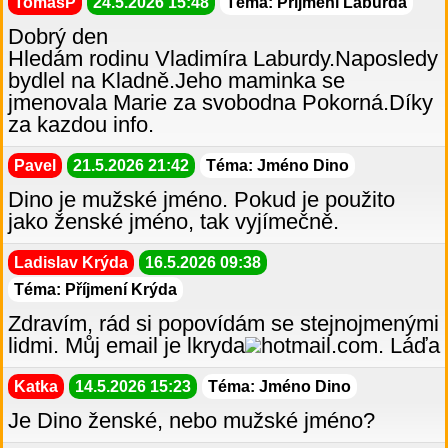
TomasP
24.5.2026 15:48
Téma: Příjmení Laburda
Dobrý den
Hledám rodinu Vladimíra Laburdy.Naposledy
bydlel na Kladně.Jeho maminka se
jmenovala Marie za svobodna Pokorná.Díky
za kazdou info.
Pavel
21.5.2026 21:42
Téma: Jméno Dino
Dino je mužské jméno. Pokud je použito
jako ženské jméno, tak vyjímečně.
Ladislav Krýda
16.5.2026 09:38
Téma: Příjmení Krýda
Zdravím, rád si popovídám se stejnojmenými
lidmi. Můj email je lkryda
hotmail.com. Láďa
Katka
14.5.2026 15:23
Téma: Jméno Dino
Je Dino ženské, nebo mužské jméno?