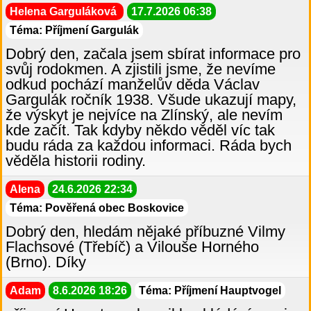
Helena Garguláková
17.7.2026 06:38
Téma: Příjmení Gargulák
Dobrý den, začala jsem sbírat informace pro
svůj rodokmen. A zjistili jsme, že nevíme
odkud pochází manželův děda Václav
Gargulák ročník 1938. Všude ukazují mapy,
že výskyt je nejvíce na Zlínský, ale nevím
kde začít. Tak kdyby někdo věděl víc tak
budu ráda za každou informaci. Ráda bych
věděla historii rodiny.
Alena
24.6.2026 22:34
Téma: Pověřená obec Boskovice
Dobrý den, hledám nějaké příbuzné Vilmy
Flachsové (Třebíč) a Vilouše Horného
(Brno). Díky
Adam
8.6.2026 18:26
Téma: Příjmení Hauptvogel