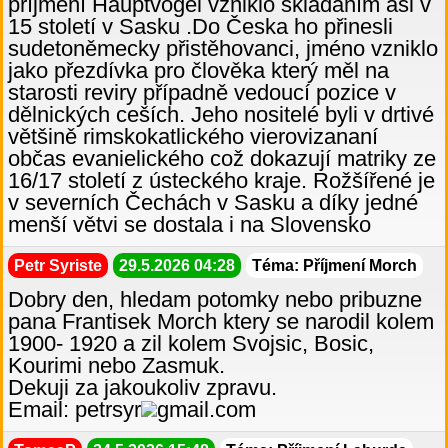
příjmení Hauptvogel vzniklo skládáním asi v
15 století v Sasku .Do Česka ho přinesli
sudetoněmecky přistěhovanci, jméno vzniklo
jako přezdívka pro člověka který měl na
starosti reviry případně vedoucí pozice v
dělnických ceších. Jeho nositelé byli v drtivé
většině rimskokatlického vierovizananí
občas evanielického což dokazují matriky ze
16/17 století z ústeckého kraje. Rožšířené je
v severních Čechách v Sasku a díky jedné
menší větvi se dostala i na Slovensko
Petr Syriste
29.5.2026 04:28
Téma: Příjmení Morch
Dobry den, hledam potomky nebo pribuzne
pana Frantisek Morch ktery se narodil kolem
1900- 1920 a zil kolem Svojsic, Bosic,
Kourimi nebo Zasmuk.
Dekuji za jakoukoliv zpravu.
Email: petrsyr
gmail.com