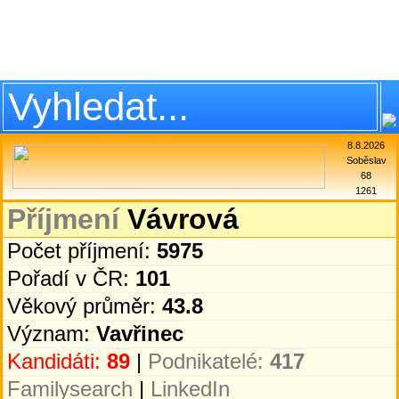
8.8.2026
Soběslav
68
1261
Příjmení
Vávrová
Počet příjmení:
5975
Pořadí v ČR:
101
Věkový průměr:
43.8
Význam:
Vavřinec
Kandidáti:
89
|
Podnikatelé:
417
Familysearch
|
LinkedIn