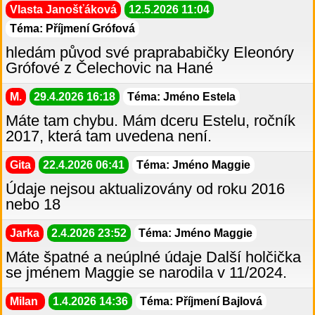
Vlasta Janošťáková
12.5.2026 11:04
Téma: Příjmení Grófová
hledám původ své praprababičky Eleonóry
Grófové z Čelechovic na Hané
M.
29.4.2026 16:18
Téma: Jméno Estela
Máte tam chybu. Mám dceru Estelu, ročník
2017, která tam uvedena není.
Gita
22.4.2026 06:41
Téma: Jméno Maggie
Údaje nejsou aktualizovány od roku 2016
nebo 18
Jarka
2.4.2026 23:52
Téma: Jméno Maggie
Máte špatné a neúplné údaje Další holčička
se jménem Maggie se narodila v 11/2024.
Milan
1.4.2026 14:36
Téma: Příjmení Bajlová