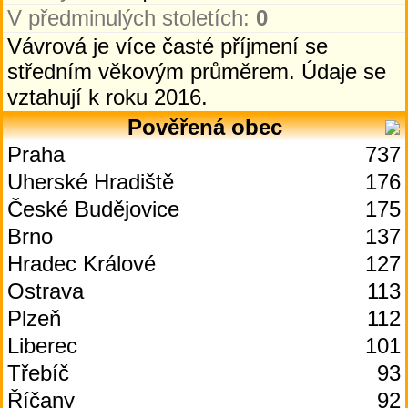
V předminulých stoletích:
0
Vávrová je více časté příjmení se
středním věkovým průměrem. Údaje se
vztahují k roku 2016.
Pověřená obec
Praha
737
Uherské Hradiště
176
České Budějovice
175
Brno
137
Hradec Králové
127
Ostrava
113
Plzeň
112
Liberec
101
Třebíč
93
Říčany
92