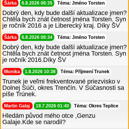
Šárka
6.8.2026 08:35
Téma: Jméno Torsten
Dobrý den, kdy bude další aktualizace jmen?
Chtěla bych znát četnost jména Torsten. Syn
je ročník 2016 a je Liberecký kraj. Díky ŠV
Šárka
6.8.2026 08:34
Téma: Jméno Torsten
Dobrý den, kdy bude další aktualizace jmen?
Chtěla bych znát četnost jména Torsten. Syn
je ročník 2016.Díky ŠV
Monika
1.8.2026 10:38
Téma: Příjmení Trunek
Trunek je veľmi frekventované priezvisko v
Dolnej Súči, okres Trenčín. V Súčasnosti sa
píše Trúnek.
Martin Galaj
18.7.2026 01:40
Téma: Okres Teplice
Hledám původ mého otce ,Genzu
Galaje.Kde se narodil?