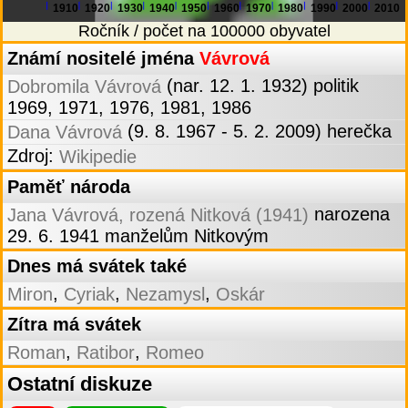
1910
1920
1930
1940
1950
1960
1970
1980
1990
2000
2010
Ročník / počet na 100000 obyvatel
Známí nositelé jména
Vávrová
(nar. 12. 1. 1932) politik
Dobromila Vávrová
1969, 1971, 1976, 1981, 1986
(9. 8. 1967 - 5. 2. 2009) herečka
Dana Vávrová
Zdroj:
Wikipedie
Paměť národa
narozena
Jana Vávrová, rozená Nitková (1941)
29. 6. 1941 manželům Nitkovým
Dnes má svátek také
,
,
,
Miron
Cyriak
Nezamysl
Oskár
Zítra má svátek
,
,
Roman
Ratibor
Romeo
Ostatní diskuze