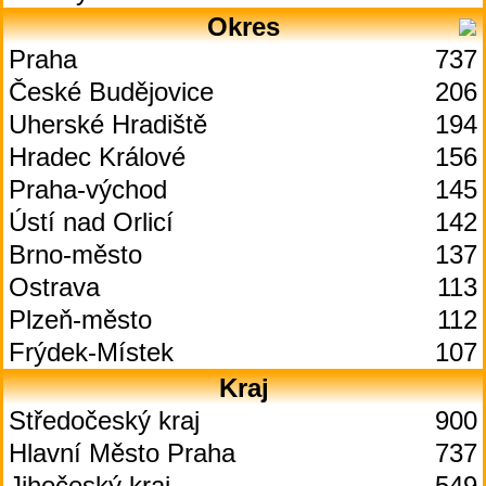
Okres
Praha
737
České Budějovice
206
Uherské Hradiště
194
Hradec Králové
156
Praha-východ
145
Ústí nad Orlicí
142
Brno-město
137
Ostrava
113
Plzeň-město
112
Frýdek-Místek
107
Kraj
Středočeský kraj
900
Hlavní Město Praha
737
Jihočeský kraj
549