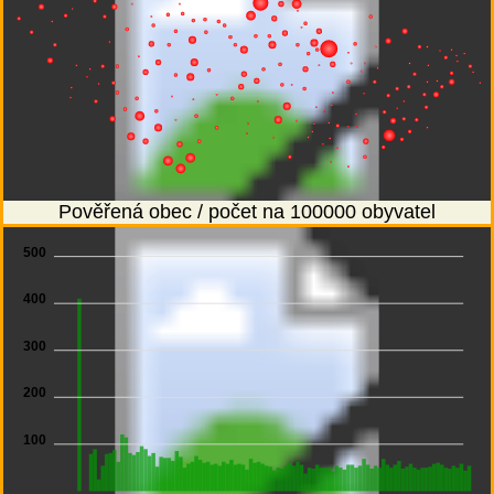
Pověřená obec / počet na 100000 obyvatel
500
400
300
200
100