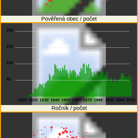
Pověřená obec / počet
200
150
100
50
1910
1920
1930
1940
1950
1960
1970
1980
1990
2000
2010
Ročník / počet