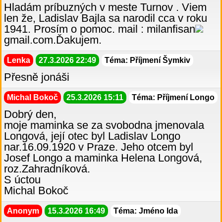
Hladám príbuzných v meste Turnov . Viem
len že, Ladislav Bajla sa narodil cca v roku
1941. Prosím o pomoc. mail : milanfisan
gmail.com.Ďakujem.
Lenka
27.3.2026 22:49
Téma: Příjmení Šymkiv
Přesně jonáši
Michal Bokoč
25.3.2026 15:11
Téma: Příjmení Longo
Dobrý den,
moje maminka se za svobodna jmenovala
Longová, její otec byl Ladislav Longo
nar.16.09.1920 v Praze. Jeho otcem byl
Josef Longo a maminka Helena Longová,
roz.Zahradníková.
S úctou
Michal Bokoč
Anonym
15.3.2026 16:49
Téma: Jméno Ida