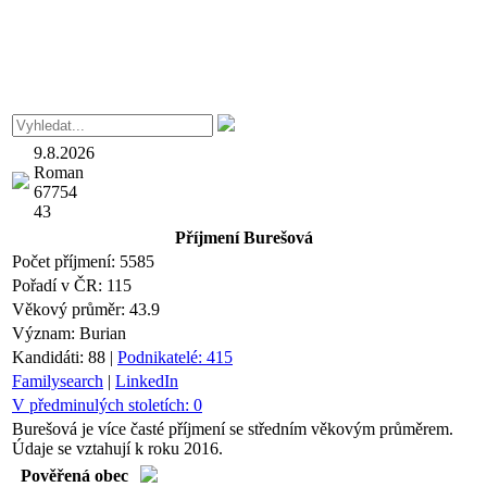
9.8.2026
Roman
67754
43
Příjmení
Burešová
Počet příjmení:
5585
Pořadí v ČR:
115
Věkový průměr:
43.9
Význam:
Burian
Kandidáti:
88
|
Podnikatelé:
415
Familysearch
|
LinkedIn
V předminulých stoletích:
0
Burešová je více časté příjmení se středním věkovým průměrem.
Údaje se vztahují k roku 2016.
Pověřená obec