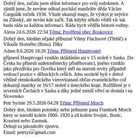
Dobrý den, začala jsem sbírat informace pro svůj rodokmen. A
zjistili jsme, že nevíme odkud pochází manželův děda Václav
Gargulák ročník 1938. Všude ukazují mapy, že výskyt je nejvíce
na Zlínský, ale nevím kde začít. Tak kdyby někdo věděl víc tak
budu ráda za každou informaci. Ráda bych věděla historii rodiny.
Alena
24.6.2026 22:34
Téma: Pověřená obec Boskovice
Dobrý den, hledám nějaké příbuzné Vilmy Flachsové (Třebíč) a
Vilouše Horného (Brno). Díky
Adam
8.6.2026 18:26
Téma: Příjmení Hauptvogel
příjmení Hauptvogel vzniklo skládáním asi v 15 století v Sasku .Do
Česka ho přinesli sudetoněmecky přistěhovanci, jméno vzniklo
jako přezdívka pro člověka který měl na starosti reviry případně
vedoucí pozice v dělnických ceších. Jeho nositelé byli v drtivé
většině rimskokatlického vierovizananí občas evanielického což
dokazují matriky ze 16/17 století z ústeckého kraje. Rožšířené je v
severních Čechách v Sasku a díky jedné menší větvi se dostala i na
Slovensko
Petr Syriste
29.5.2026 04:28
Téma: Příjmení Morch
Dobry den, hledam potomky nebo pribuzne pana Frantisek Morch
ktery se narodil kolem 1900- 1920 a zil kolem Svojsic, Bosic,
Kourimi nebo Zasmuk.
Dekuji za jakoukoliv zpravu.
Email: petrsyr
gmail.com