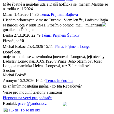
Máte špatné a neúplné údaje Další holčička se jménem Maggie se
narodila v 11/2024.
Milan
1.4.2026 14:36
Téma: Příjmení Bajlová
Hladám príbuzných v meste Turnov . Viem len že, Ladislav Bajla
sa narodil cca v roku 1941. Prosím o pomoc. mail : milanfisan
gmail.com.Ďakujem.
Lenka
27.3.2026 22:49
Téma: Příjmení Šymkiv
Přesně jonáši
Michal Bokoč
25.3.2026 15:11
Téma: Příjmení Longo
Dobrý den,
moje maminka se za svobodna jmenovala Longová, její otec byl
Ladislav Longo nar.16.09.1920 v Praze. Jeho otcem byl Josef
Longo a maminka Helena Longová, roz.Zahradníková.
S úctou
Michal Bokoč
Anonym
15.3.2026 16:49
Téma: Jméno Ida
ke známým nositelům jména - co Ida Rapaičová?
Verze pro mobilní telefony a zařízení
Přepnout na verzi pro počítače
Kontakt:
pavel@jandora.cz
1,5 tis. To se mi líbí