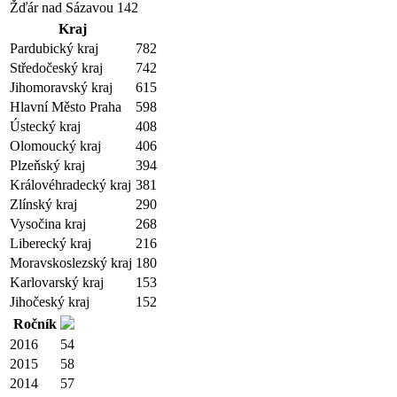
Žďár nad Sázavou
142
Kraj
Pardubický kraj
782
Středočeský kraj
742
Jihomoravský kraj
615
Hlavní Město Praha
598
Ústecký kraj
408
Olomoucký kraj
406
Plzeňský kraj
394
Královéhradecký kraj
381
Zlínský kraj
290
Vysočina kraj
268
Liberecký kraj
216
Moravskoslezský kraj
180
Karlovarský kraj
153
Jihočeský kraj
152
Ročník
2016
54
2015
58
2014
57