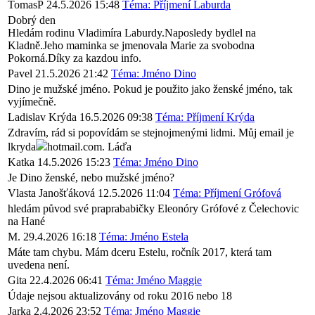
TomasP
24.5.2026 15:48
Téma: Příjmení Laburda
Dobrý den
Hledám rodinu Vladimíra Laburdy.Naposledy bydlel na
Kladně.Jeho maminka se jmenovala Marie za svobodna
Pokorná.Díky za kazdou info.
Pavel
21.5.2026 21:42
Téma: Jméno Dino
Dino je mužské jméno. Pokud je použito jako ženské jméno, tak
vyjímečně.
Ladislav Krýda
16.5.2026 09:38
Téma: Příjmení Krýda
Zdravím, rád si popovídám se stejnojmenými lidmi. Můj email je
lkryda
hotmail.com. Láďa
Katka
14.5.2026 15:23
Téma: Jméno Dino
Je Dino ženské, nebo mužské jméno?
Vlasta Janošťáková
12.5.2026 11:04
Téma: Příjmení Grófová
hledám původ své praprababičky Eleonóry Grófové z Čelechovic
na Hané
M.
29.4.2026 16:18
Téma: Jméno Estela
Máte tam chybu. Mám dceru Estelu, ročník 2017, která tam
uvedena není.
Gita
22.4.2026 06:41
Téma: Jméno Maggie
Údaje nejsou aktualizovány od roku 2016 nebo 18
Jarka
2.4.2026 23:52
Téma: Jméno Maggie