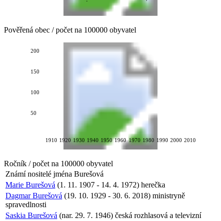
Pověřená obec / počet na 100000 obyvatel
200
150
100
50
1910
1920
1930
1940
1950
1960
1970
1980
1990
2000
2010
Ročník / počet na 100000 obyvatel
Známí nositelé jména
Burešová
Marie Burešová
(1. 11. 1907 - 14. 4. 1972) herečka
Dagmar Burešová
(19. 10. 1929 - 30. 6. 2018) ministryně
spravedlnosti
Saskia Burešová
(nar. 29. 7. 1946) česká rozhlasová a televizní