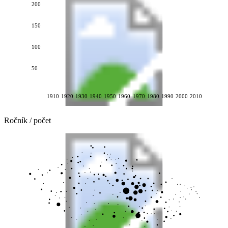
200
150
100
50
1910
1920
1930
1940
1950
1960
1970
1980
1990
2000
2010
Ročník / počet