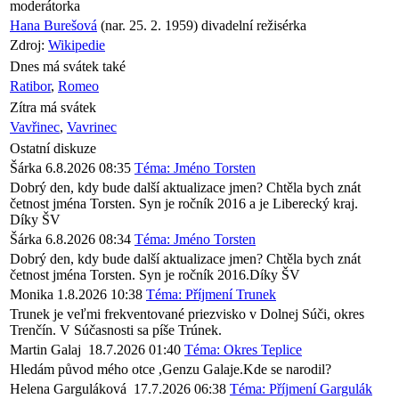
moderátorka
Hana Burešová
(nar. 25. 2. 1959) divadelní režisérka
Zdroj:
Wikipedie
Dnes má svátek také
Ratibor
,
Romeo
Zítra má svátek
Vavřinec
,
Vavrinec
Ostatní diskuze
Šárka
6.8.2026 08:35
Téma: Jméno Torsten
Dobrý den, kdy bude další aktualizace jmen? Chtěla bych znát
četnost jména Torsten. Syn je ročník 2016 a je Liberecký kraj.
Díky ŠV
Šárka
6.8.2026 08:34
Téma: Jméno Torsten
Dobrý den, kdy bude další aktualizace jmen? Chtěla bych znát
četnost jména Torsten. Syn je ročník 2016.Díky ŠV
Monika
1.8.2026 10:38
Téma: Příjmení Trunek
Trunek je veľmi frekventované priezvisko v Dolnej Súči, okres
Trenčín. V Súčasnosti sa píše Trúnek.
Martin Galaj
18.7.2026 01:40
Téma: Okres Teplice
Hledám původ mého otce ,Genzu Galaje.Kde se narodil?
Helena Garguláková
17.7.2026 06:38
Téma: Příjmení Gargulák