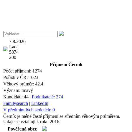
7.8.2026
Lada
5874
200
Příjmení
Černík
Počet příjmení:
1274
Pořadí v ČR:
1023
Věkový průměr:
42.4
Význam:
tmavý
Kandidáti:
44
|
Podnikatelé:
274
Familysearch
|
LinkedIn
V předminulých stoletích:
0
Černík je méně časté příjmení se středním věkovým průměrem.
Údaje se vztahují k roku 2016.
Pověřená obec