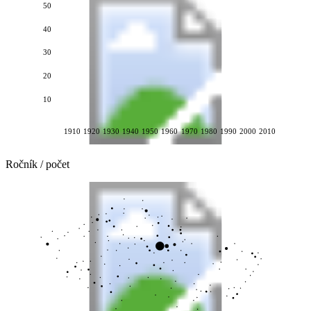
50
40
30
20
10
1910
1920
1930
1940
1950
1960
1970
1980
1990
2000
2010
Ročník / počet