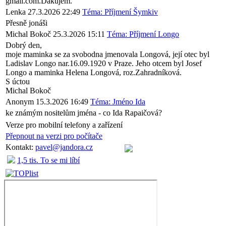
gmail.com.Ďakujem.
Lenka
27.3.2026 22:49
Téma: Příjmení Šymkiv
Přesně jonáši
Michal Bokoč
25.3.2026 15:11
Téma: Příjmení Longo
Dobrý den,
moje maminka se za svobodna jmenovala Longová, její otec byl
Ladislav Longo nar.16.09.1920 v Praze. Jeho otcem byl Josef
Longo a maminka Helena Longová, roz.Zahradníková.
S úctou
Michal Bokoč
Anonym
15.3.2026 16:49
Téma: Jméno Ida
ke známým nositelům jména - co Ida Rapaičová?
Verze pro mobilní telefony a zařízení
Přepnout na verzi pro počítače
Kontakt:
pavel@jandora.cz
1,5 tis. To se mi líbí