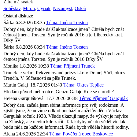
Zítra má svátek
Soběslav
,
Miron
,
Cyriak
,
Nezamysl
,
Oskár
Ostatní diskuze
Šárka
6.8.2026 08:35
Téma: Jméno Torsten
Dobrý den, kdy bude další aktualizace jmen? Chtěla bych znát
četnost jména Torsten. Syn je ročník 2016 a je Liberecký kraj.
Díky ŠV
Šárka
6.8.2026 08:34
Téma: Jméno Torsten
Dobrý den, kdy bude další aktualizace jmen? Chtěla bych znát
četnost jména Torsten. Syn je ročník 2016.Díky ŠV
Monika
1.8.2026 10:38
Téma: Příjmení Trunek
Trunek je veľmi frekventované priezvisko v Dolnej Súči, okres
Trenčín. V Súčasnosti sa píše Trúnek.
Martin Galaj
18.7.2026 01:40
Téma: Okres Teplice
Hledám původ mého otce ,Genzu Galaje.Kde se narodil?
Helena Garguláková
17.7.2026 06:38
Téma: Příjmení Gargulák
Dobrý den, začala jsem sbírat informace pro svůj rodokmen. A
zjistili jsme, že nevíme odkud pochází manželův děda Václav
Gargulák ročník 1938. Všude ukazují mapy, že výskyt je nejvíce
na Zlínský, ale nevím kde začít. Tak kdyby někdo věděl víc tak
budu ráda za každou informaci. Ráda bych věděla historii rodiny.
Alena
24.6.2026 22:34
Téma: Pověřená obec Boskovice