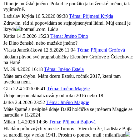
Dino je mužské jméno. Pokud je použito jako ženské jméno, tak
vyjímečně.
Ladislav Krýda
16.5.2026 09:38
Téma: Příjmení Krýda
Zdravím, rád si popovídám se stejnojmenými lidmi. Můj email je
lkryda
hotmail.com. Láďa
Katka
14.5.2026 15:23
Téma: Jméno Dino
Je Dino ženské, nebo mužské jméno?
Vlasta Janošťáková
12.5.2026 11:04
Téma: Příjmení Grófová
hledám původ své praprababičky Eleonóry Grófové z Čelechovic
na Hané
M.
29.4.2026 16:18
Téma: Jméno Estela
Máte tam chybu. Mám dceru Estelu, ročník 2017, která tam
uvedena není.
Gita
22.4.2026 06:41
Téma: Jméno Maggie
Údaje nejsou aktualizovány od roku 2016 nebo 18
Jarka
2.4.2026 23:52
Téma: Jméno Maggie
Máte špatné a neúplné údaje Další holčička se jménem Maggie se
narodila v 11/2024.
Milan
1.4.2026 14:36
Téma: Příjmení Bajlová
Hladám príbuzných v meste Turnov . Viem len že, Ladislav Bajla
sa narodil cca v roku 1941. Prosím o pomoc. mail : milanfisan