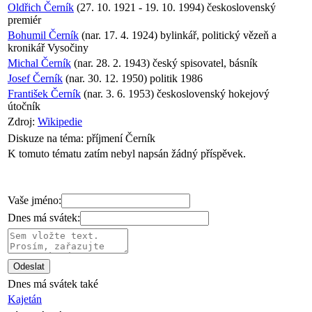
Oldřich Černík
(27. 10. 1921 - 19. 10. 1994) československý
premiér
Bohumil Černík
(nar. 17. 4. 1924) bylinkář, politický vězeň a
kronikář Vysočiny
Michal Černík
(nar. 28. 2. 1943) český spisovatel, básník
Josef Černík
(nar. 30. 12. 1950) politik 1986
František Černík
(nar. 3. 6. 1953) československý hokejový
útočník
Zdroj:
Wikipedie
Diskuze na téma:
příjmení Černík
K tomuto tématu zatím nebyl napsán žádný příspěvek.
Vaše jméno:
Dnes má svátek:
Dnes má svátek také
Kajetán