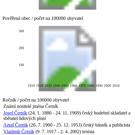
Pověřená obec / počet na 100000 obyvatel
300
200
100
1910
1920
1930
1940
1950
1960
1970
1980
1990
2000
2010
Ročník / počet na 100000 obyvatel
Známí nositelé jména
Černík
Josef Černík
(24. 1. 1880 - 24. 11. 1969) český hudební skladatel a
sběratel lidových písní
Artuš Černík
(26. 7. 1900 - 25. 12. 1953) český básník a publicista
Vladimír Černík
(9. 7. 1917 - 2. 4. 2002) tenista