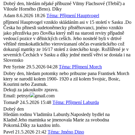
Dobrý den, hledám nějaké příbuzné Vilmy Flachsové (Třebíč) a
Vilouše Horného (Brno). Díky
Adam
8.6.2026 18:26
Téma: Příjmení Hauptvogel
příjmení Hauptvogel vzniklo skládáním asi v 15 století v Sasku .Do
Česka ho přinesli sudetoněmecky přistěhovanci, jméno vzniklo
jako přezdívka pro člověka který měl na starosti reviry případně
vedoucí pozice v dělnických ceších. Jeho nositelé byli v drtivé
většině rimskokatlického vierovizananí občas evanielického což
dokazují matriky ze 16/17 století z ústeckého kraje. Rožšířené je v
severních Čechách v Sasku a díky jedné menší větvi se dostala i na
Slovensko
Petr Syriste
29.5.2026 04:28
Téma: Příjmení Morch
Dobry den, hledam potomky nebo pribuzne pana Frantisek Morch
ktery se narodil kolem 1900- 1920 a zil kolem Svojsic, Bosic,
Kourimi nebo Zasmuk.
Dekuji za jakoukoliv zpravu.
Email: petrsyr
gmail.com
TomasP
24.5.2026 15:48
Téma: Příjmení Laburda
Dobrý den
Hledám rodinu Vladimíra Laburdy.Naposledy bydlel na
Kladně.Jeho maminka se jmenovala Marie za svobodna
Pokorná.Díky za kazdou info.
Pavel
21.5.2026 21:42
Téma: Jméno Dino