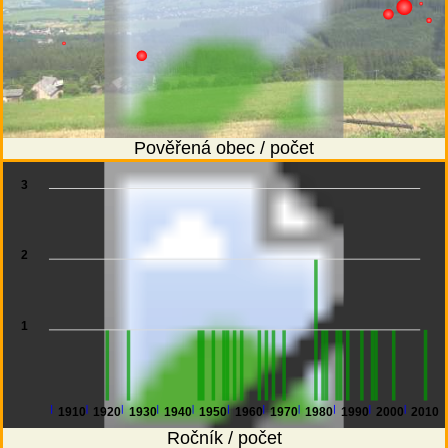
Pověřená obec / počet
3
2
1
1910
1920
1930
1940
1950
1960
1970
1980
1990
2000
2010
Ročník / počet