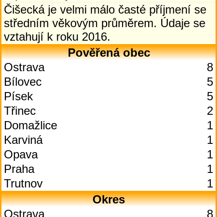
Čišecká je velmi málo časté příjmení se
středním věkovým průměrem. Údaje se
vztahují k roku 2016.
Pověřená obec
Ostrava
8
Bílovec
5
Písek
5
Třinec
2
Domažlice
1
Karviná
1
Opava
1
Praha
1
Trutnov
1
Okres
Ostrava
8