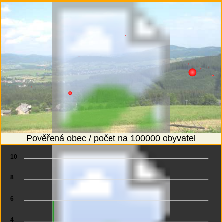
Pověřená obec / počet na 100000 obyvatel
10
8
6
4