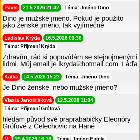
Pavel
21.5.2026 21:42
Téma: Jméno Dino
Dino je mužské jméno. Pokud je použito
jako ženské jméno, tak vyjímečně.
Ladislav Krýda
16.5.2026 09:38
Téma: Příjmení Krýda
Zdravím, rád si popovídám se stejnojmenými
lidmi. Můj email je lkryda
hotmail.com. Láďa
Katka
14.5.2026 15:23
Téma: Jméno Dino
Je Dino ženské, nebo mužské jméno?
Vlasta Janošťáková
12.5.2026 11:04
Téma: Příjmení Grófová
hledám původ své praprababičky Eleonóry
Grófové z Čelechovic na Hané
M.
29.4.2026 16:18
Téma: Jméno Estela