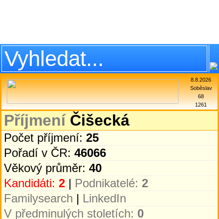
8.8.2026
Soběslav
68
1261
Příjmení
Čišecká
Počet příjmení:
25
Pořadí v ČR:
46066
Věkový průměr:
40
Kandidáti:
2
|
Podnikatelé:
2
Familysearch
|
LinkedIn
V předminulých stoletích:
0