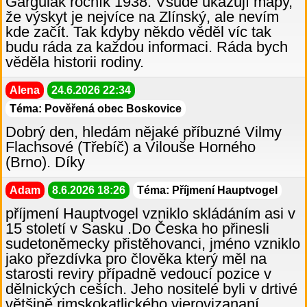
Gargulák ročník 1938. Všude ukazují mapy,
že výskyt je nejvíce na Zlínský, ale nevím
kde začít. Tak kdyby někdo věděl víc tak
budu ráda za každou informaci. Ráda bych
věděla historii rodiny.
Alena
24.6.2026 22:34
Téma: Pověřená obec Boskovice
Dobrý den, hledám nějaké příbuzné Vilmy
Flachsové (Třebíč) a Vilouše Horného
(Brno). Díky
Adam
8.6.2026 18:26
Téma: Příjmení Hauptvogel
příjmení Hauptvogel vzniklo skládáním asi v
15 století v Sasku .Do Česka ho přinesli
sudetoněmecky přistěhovanci, jméno vzniklo
jako přezdívka pro člověka který měl na
starosti reviry případně vedoucí pozice v
dělnických ceších. Jeho nositelé byli v drtivé
většině rimskokatlického vierovizananí