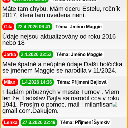
Máte tam chybu. Mám dceru Estelu, ročník
2017, která tam uvedena není.
Gita
22.4.2026 06:41
Téma: Jméno Maggie
Údaje nejsou aktualizovány od roku 2016
nebo 18
Jarka
2.4.2026 23:52
Téma: Jméno Maggie
Máte špatné a neúplné údaje Další holčička
se jménem Maggie se narodila v 11/2024.
Milan
1.4.2026 14:36
Téma: Příjmení Bajlová
Hladám príbuzných v meste Turnov . Viem
len že, Ladislav Bajla sa narodil cca v roku
1941. Prosím o pomoc. mail : milanfisan
gmail.com.Ďakujem.
Lenka
27.3.2026 22:49
Téma: Příjmení Šymkiv