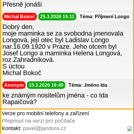
Přesně jonáši
Michal Bokoč
25.3.2026 15:11
Téma: Příjmení Longo
Dobrý den,
moje maminka se za svobodna jmenovala
Longová, její otec byl Ladislav Longo
nar.16.09.1920 v Praze. Jeho otcem byl
Josef Longo a maminka Helena Longová,
roz.Zahradníková.
S úctou
Michal Bokoč
Anonym
15.3.2026 16:49
Téma: Jméno Ida
ke známým nositelům jména - co Ida
Rapaičová?
Verze pro mobilní telefony a zařízení
Přepnout na verzi pro počítače
Kontakt:
pavel@jandora.cz