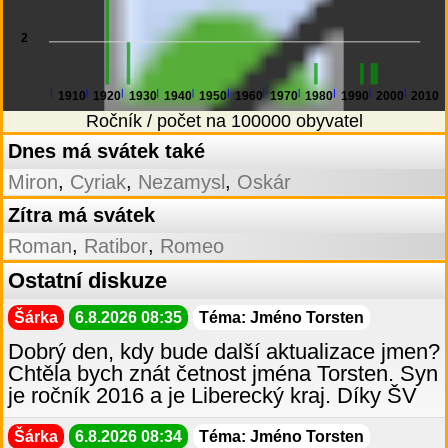
2
1910
1920
1930
1940
1950
1960
1970
1980
1990
2000
2010
Ročník / počet na 100000 obyvatel
Dnes má svátek také
,
,
,
Miron
Cyriak
Nezamysl
Oskár
Zítra má svátek
,
,
Roman
Ratibor
Romeo
Ostatní diskuze
Šárka
6.8.2026 08:35
Téma: Jméno Torsten
Dobrý den, kdy bude další aktualizace jmen?
Chtěla bych znát četnost jména Torsten. Syn
je ročník 2016 a je Liberecký kraj. Díky ŠV
Šárka
6.8.2026 08:34
Téma: Jméno Torsten