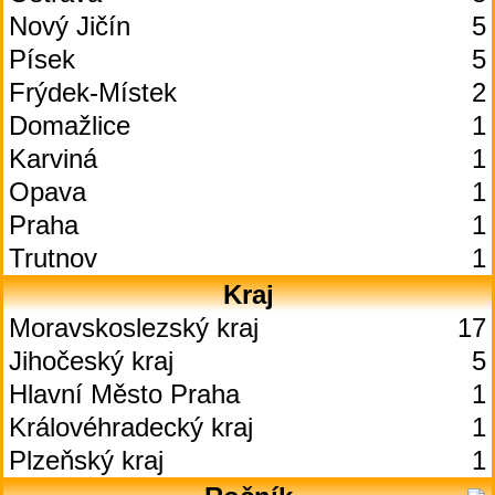
Nový Jičín
5
Písek
5
Frýdek-Místek
2
Domažlice
1
Karviná
1
Opava
1
Praha
1
Trutnov
1
Kraj
Moravskoslezský kraj
17
Jihočeský kraj
5
Hlavní Město Praha
1
Královéhradecký kraj
1
Plzeňský kraj
1