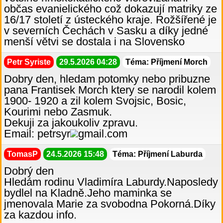
občas evanielického což dokazují matriky ze
16/17 století z ústeckého kraje. Rožšířené je
v severních Čechách v Sasku a díky jedné
menší větvi se dostala i na Slovensko
Petr Syriste
29.5.2026 04:28
Téma: Příjmení Morch
Dobry den, hledam potomky nebo pribuzne
pana Frantisek Morch ktery se narodil kolem
1900- 1920 a zil kolem Svojsic, Bosic,
Kourimi nebo Zasmuk.
Dekuji za jakoukoliv zpravu.
Email: petrsyr
gmail.com
TomasP
24.5.2026 15:48
Téma: Příjmení Laburda
Dobrý den
Hledám rodinu Vladimíra Laburdy.Naposledy
bydlel na Kladně.Jeho maminka se
jmenovala Marie za svobodna Pokorná.Díky
za kazdou info.