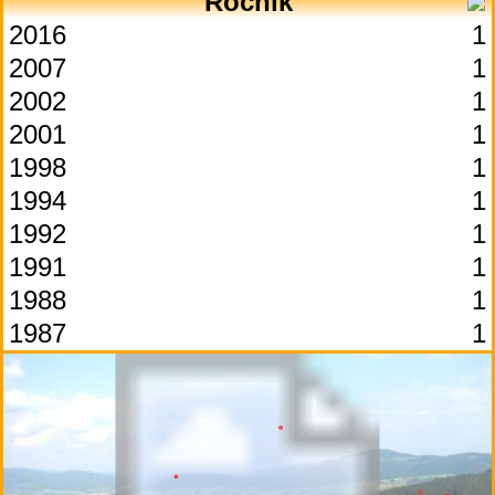
Ročník
2016
1
2007
1
2002
1
2001
1
1998
1
1994
1
1992
1
1991
1
1988
1
1987
1