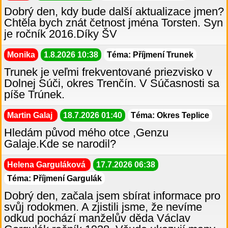
Dobrý den, kdy bude další aktualizace jmen?
Chtěla bych znát četnost jména Torsten. Syn
je ročník 2016.Díky ŠV
Monika
1.8.2026 10:38
Téma: Příjmení Trunek
Trunek je veľmi frekventované priezvisko v
Dolnej Súči, okres Trenčín. V Súčasnosti sa
píše Trúnek.
Martin Galaj
18.7.2026 01:40
Téma: Okres Teplice
Hledám původ mého otce ,Genzu
Galaje.Kde se narodil?
Helena Garguláková
17.7.2026 06:38
Téma: Příjmení Gargulák
Dobrý den, začala jsem sbírat informace pro
svůj rodokmen. A zjistili jsme, že nevíme
odkud pochází manželův děda Václav