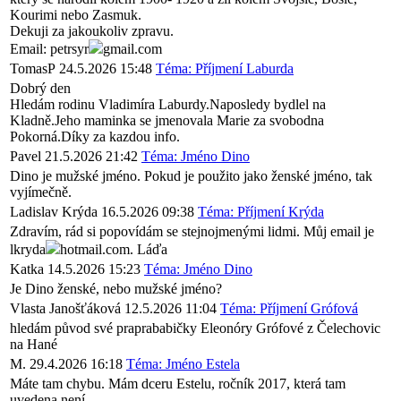
Kourimi nebo Zasmuk.
Dekuji za jakoukoliv zpravu.
Email: petrsyr
gmail.com
TomasP
24.5.2026 15:48
Téma: Příjmení Laburda
Dobrý den
Hledám rodinu Vladimíra Laburdy.Naposledy bydlel na
Kladně.Jeho maminka se jmenovala Marie za svobodna
Pokorná.Díky za kazdou info.
Pavel
21.5.2026 21:42
Téma: Jméno Dino
Dino je mužské jméno. Pokud je použito jako ženské jméno, tak
vyjímečně.
Ladislav Krýda
16.5.2026 09:38
Téma: Příjmení Krýda
Zdravím, rád si popovídám se stejnojmenými lidmi. Můj email je
lkryda
hotmail.com. Láďa
Katka
14.5.2026 15:23
Téma: Jméno Dino
Je Dino ženské, nebo mužské jméno?
Vlasta Janošťáková
12.5.2026 11:04
Téma: Příjmení Grófová
hledám původ své praprababičky Eleonóry Grófové z Čelechovic
na Hané
M.
29.4.2026 16:18
Téma: Jméno Estela
Máte tam chybu. Mám dceru Estelu, ročník 2017, která tam
uvedena není.