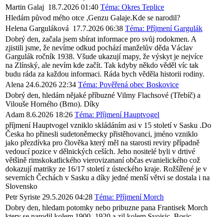
Martin Galaj
18.7.2026 01:40
Téma: Okres Teplice
Hledám původ mého otce ,Genzu Galaje.Kde se narodil?
Helena Garguláková
17.7.2026 06:38
Téma: Příjmení Gargulák
Dobrý den, začala jsem sbírat informace pro svůj rodokmen. A
zjistili jsme, že nevíme odkud pochází manželův děda Václav
Gargulák ročník 1938. Všude ukazují mapy, že výskyt je nejvíce
na Zlínský, ale nevím kde začít. Tak kdyby někdo věděl víc tak
budu ráda za každou informaci. Ráda bych věděla historii rodiny.
Alena
24.6.2026 22:34
Téma: Pověřená obec Boskovice
Dobrý den, hledám nějaké příbuzné Vilmy Flachsové (Třebíč) a
Vilouše Horného (Brno). Díky
Adam
8.6.2026 18:26
Téma: Příjmení Hauptvogel
příjmení Hauptvogel vzniklo skládáním asi v 15 století v Sasku .Do
Česka ho přinesli sudetoněmecky přistěhovanci, jméno vzniklo
jako přezdívka pro člověka který měl na starosti reviry případně
vedoucí pozice v dělnických ceších. Jeho nositelé byli v drtivé
většině rimskokatlického vierovizananí občas evanielického což
dokazují matriky ze 16/17 století z ústeckého kraje. Rožšířené je v
severních Čechách v Sasku a díky jedné menší větvi se dostala i na
Slovensko
Petr Syriste
29.5.2026 04:28
Téma: Příjmení Morch
Dobry den, hledam potomky nebo pribuzne pana Frantisek Morch
ktery se narodil kolem 1900- 1920 a zil kolem Svojsic, Bosic,