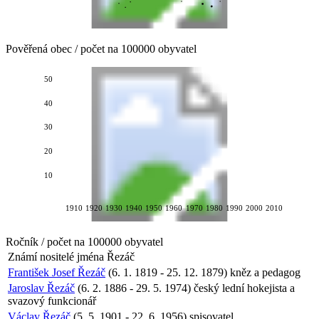
Pověřená obec / počet na 100000 obyvatel
50
40
30
20
10
1910
1920
1930
1940
1950
1960
1970
1980
1990
2000
2010
Ročník / počet na 100000 obyvatel
Známí nositelé jména
Řezáč
František Josef Řezáč
(6. 1. 1819 - 25. 12. 1879) kněz a pedagog
Jaroslav Řezáč
(6. 2. 1886 - 29. 5. 1974) český lední hokejista a
svazový funkcionář
Václav Řezáč
(5. 5. 1901 - 22. 6. 1956) spisovatel