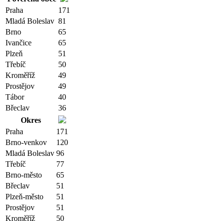
Praha
171
Mladá Boleslav
81
Brno
65
Ivančice
65
Plzeň
51
Třebíč
50
Kroměříž
49
Prostějov
49
Tábor
40
Břeclav
36
Okres
Praha
171
Brno-venkov
120
Mladá Boleslav
96
Třebíč
77
Brno-město
65
Břeclav
51
Plzeň-město
51
Prostějov
51
Kroměříž
50