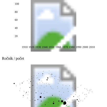
100
80
60
40
20
1910
1920
1930
1940
1950
1960
1970
1980
1990
2000
2010
Ročník / počet