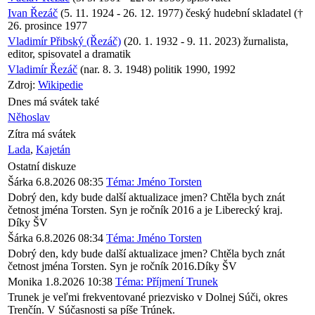
Ivan Řezáč
(5. 11. 1924 - 26. 12. 1977) český hudební skladatel (†
26. prosince 1977
Vladimír Přibský (Řezáč)
(20. 1. 1932 - 9. 11. 2023) žurnalista,
editor, spisovatel a dramatik
Vladimír Řezáč
(nar. 8. 3. 1948) politik 1990, 1992
Zdroj:
Wikipedie
Dnes má svátek také
Něhoslav
Zítra má svátek
Lada
,
Kajetán
Ostatní diskuze
Šárka
6.8.2026 08:35
Téma: Jméno Torsten
Dobrý den, kdy bude další aktualizace jmen? Chtěla bych znát
četnost jména Torsten. Syn je ročník 2016 a je Liberecký kraj.
Díky ŠV
Šárka
6.8.2026 08:34
Téma: Jméno Torsten
Dobrý den, kdy bude další aktualizace jmen? Chtěla bych znát
četnost jména Torsten. Syn je ročník 2016.Díky ŠV
Monika
1.8.2026 10:38
Téma: Příjmení Trunek
Trunek je veľmi frekventované priezvisko v Dolnej Súči, okres
Trenčín. V Súčasnosti sa píše Trúnek.