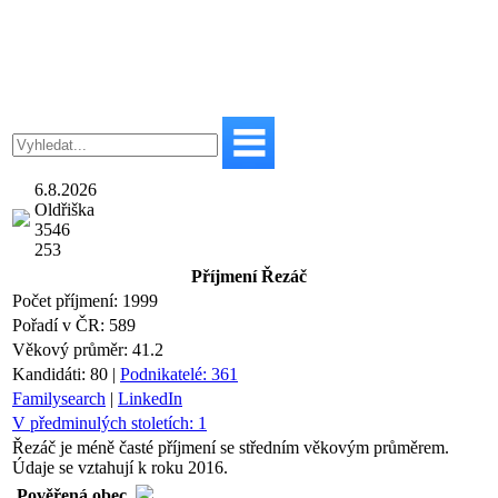
6.8.2026
Oldřiška
3546
253
Příjmení
Řezáč
Počet příjmení:
1999
Pořadí v ČR:
589
Věkový průměr:
41.2
Kandidáti:
80
|
Podnikatelé:
361
Familysearch
|
LinkedIn
V předminulých stoletích:
1
Řezáč je méně časté příjmení se středním věkovým průměrem.
Údaje se vztahují k roku 2016.
Pověřená obec