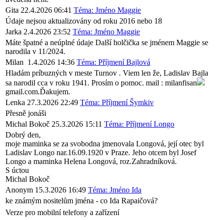
Gita
22.4.2026 06:41
Téma: Jméno Maggie
Údaje nejsou aktualizovány od roku 2016 nebo 18
Jarka
2.4.2026 23:52
Téma: Jméno Maggie
Máte špatné a neúplné údaje Další holčička se jménem Maggie se
narodila v 11/2024.
Milan
1.4.2026 14:36
Téma: Příjmení Bajlová
Hladám príbuzných v meste Turnov . Viem len že, Ladislav Bajla
sa narodil cca v roku 1941. Prosím o pomoc. mail : milanfisan
gmail.com.Ďakujem.
Lenka
27.3.2026 22:49
Téma: Příjmení Šymkiv
Přesně jonáši
Michal Bokoč
25.3.2026 15:11
Téma: Příjmení Longo
Dobrý den,
moje maminka se za svobodna jmenovala Longová, její otec byl
Ladislav Longo nar.16.09.1920 v Praze. Jeho otcem byl Josef
Longo a maminka Helena Longová, roz.Zahradníková.
S úctou
Michal Bokoč
Anonym
15.3.2026 16:49
Téma: Jméno Ida
ke známým nositelům jména - co Ida Rapaičová?
Verze pro mobilní telefony a zařízení