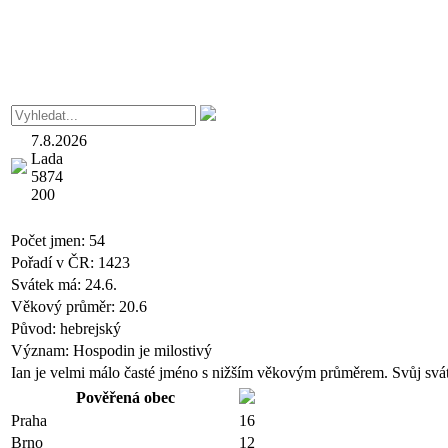
7.8.2026
Lada
5874
200
Počet jmen:
54
Pořadí v ČR:
1423
Svátek má:
24.6.
Věkový průměr:
20.6
Původ:
hebrejský
Význam:
Hospodin je milostivý
Ian je velmi málo časté jméno s nižším věkovým průměrem. Svůj sváte
Pověřená obec
Praha
16
Brno
12