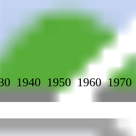
30
1940
1950
1960
1970