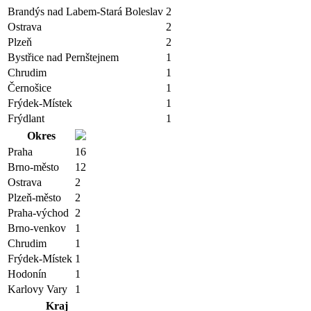
Brandýs nad Labem-Stará Boleslav
2
Ostrava
2
Plzeň
2
Bystřice nad Pernštejnem
1
Chrudim
1
Černošice
1
Frýdek-Místek
1
Frýdlant
1
Okres
Praha
16
Brno-město
12
Ostrava
2
Plzeň-město
2
Praha-východ
2
Brno-venkov
1
Chrudim
1
Frýdek-Místek
1
Hodonín
1
Karlovy Vary
1
Kraj