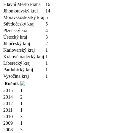
Hlavní Město Praha
16
Jihomoravský kraj
14
Moravskoslezský kraj
5
Středočeský kraj
5
Plzeňský kraj
4
Ústecký kraj
3
Jihočeský kraj
2
Karlovarský kraj
1
Královéhradecký kraj
1
Liberecký kraj
1
Pardubický kraj
1
Vysočina kraj
1
Ročník
2015
1
2014
2
2012
1
2011
1
2010
3
2009
1
2008
3