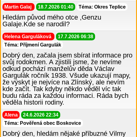
Martin Galaj
18.7.2026 01:40
Téma: Okres Teplice
Hledám původ mého otce ,Genzu
Galaje.Kde se narodil?
Helena Garguláková
17.7.2026 06:38
Téma: Příjmení Gargulák
Dobrý den, začala jsem sbírat informace pro
svůj rodokmen. A zjistili jsme, že nevíme
odkud pochází manželův děda Václav
Gargulák ročník 1938. Všude ukazují mapy,
že výskyt je nejvíce na Zlínský, ale nevím
kde začít. Tak kdyby někdo věděl víc tak
budu ráda za každou informaci. Ráda bych
věděla historii rodiny.
Alena
24.6.2026 22:34
Téma: Pověřená obec Boskovice
Dobrý den, hledám nějaké příbuzné Vilmy