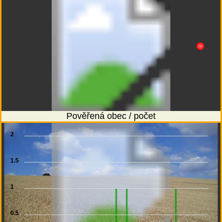
Pověřená obec / počet
2
1.5
1
0.5