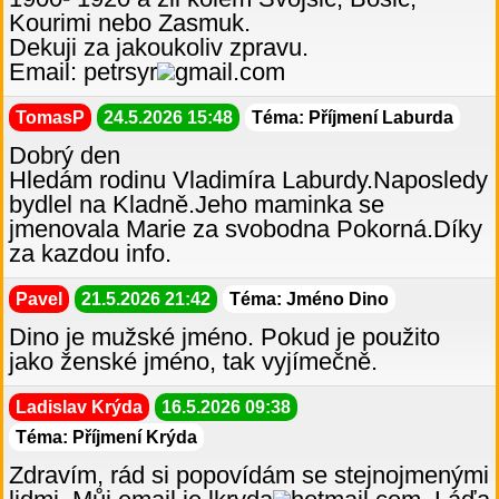
Kourimi nebo Zasmuk.
Dekuji za jakoukoliv zpravu.
Email: petrsyr
gmail.com
TomasP
24.5.2026 15:48
Téma: Příjmení Laburda
Dobrý den
Hledám rodinu Vladimíra Laburdy.Naposledy
bydlel na Kladně.Jeho maminka se
jmenovala Marie za svobodna Pokorná.Díky
za kazdou info.
Pavel
21.5.2026 21:42
Téma: Jméno Dino
Dino je mužské jméno. Pokud je použito
jako ženské jméno, tak vyjímečně.
Ladislav Krýda
16.5.2026 09:38
Téma: Příjmení Krýda
Zdravím, rád si popovídám se stejnojmenými