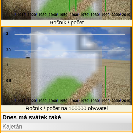
1910
1920
1930
1940
1950
1960
1970
1980
1990
2000
2010
Ročník / počet
2
1.5
1
0.5
1910
1920
1930
1940
1950
1960
1970
1980
1990
2000
2010
Ročník / počet na 100000 obyvatel
Dnes má svátek také
Kajetán