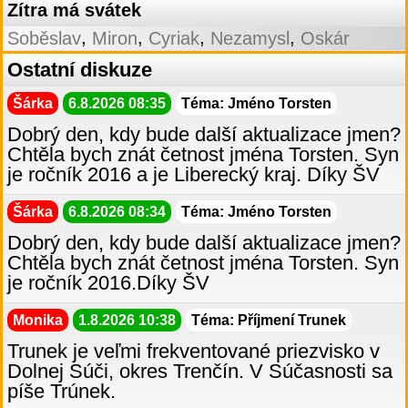
Zítra má svátek
,
,
,
,
Soběslav
Miron
Cyriak
Nezamysl
Oskár
Ostatní diskuze
Šárka
6.8.2026 08:35
Téma: Jméno Torsten
Dobrý den, kdy bude další aktualizace jmen?
Chtěla bych znát četnost jména Torsten. Syn
je ročník 2016 a je Liberecký kraj. Díky ŠV
Šárka
6.8.2026 08:34
Téma: Jméno Torsten
Dobrý den, kdy bude další aktualizace jmen?
Chtěla bych znát četnost jména Torsten. Syn
je ročník 2016.Díky ŠV
Monika
1.8.2026 10:38
Téma: Příjmení Trunek
Trunek je veľmi frekventované priezvisko v
Dolnej Súči, okres Trenčín. V Súčasnosti sa
píše Trúnek.