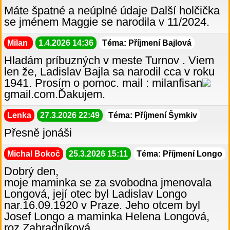
Máte špatné a neúplné údaje Další holčička
se jménem Maggie se narodila v 11/2024.
Milan
1.4.2026 14:36
Téma: Příjmení Bajlová
Hladám príbuzných v meste Turnov . Viem
len že, Ladislav Bajla sa narodil cca v roku
1941. Prosím o pomoc. mail : milanfisan
gmail.com.Ďakujem.
Lenka
27.3.2026 22:49
Téma: Příjmení Šymkiv
Přesně jonáši
Michal Bokoč
25.3.2026 15:11
Téma: Příjmení Longo
Dobrý den,
moje maminka se za svobodna jmenovala
Longová, její otec byl Ladislav Longo
nar.16.09.1920 v Praze. Jeho otcem byl
Josef Longo a maminka Helena Longová,
roz.Zahradníková.