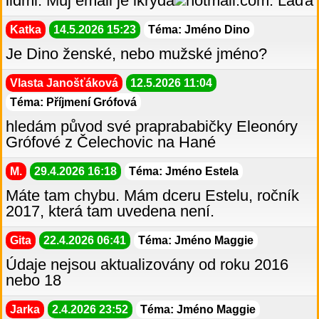
lidmi. Můj email je lkryda
hotmail.com. Láďa
Katka
14.5.2026 15:23
Téma: Jméno Dino
Je Dino ženské, nebo mužské jméno?
Vlasta Janošťáková
12.5.2026 11:04
Téma: Příjmení Grófová
hledám původ své praprababičky Eleonóry
Grófové z Čelechovic na Hané
M.
29.4.2026 16:18
Téma: Jméno Estela
Máte tam chybu. Mám dceru Estelu, ročník
2017, která tam uvedena není.
Gita
22.4.2026 06:41
Téma: Jméno Maggie
Údaje nejsou aktualizovány od roku 2016
nebo 18
Jarka
2.4.2026 23:52
Téma: Jméno Maggie