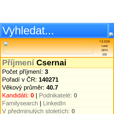
7.8.2026
Lada
5874
200
Příjmení
Csernai
Počet příjmení:
3
Pořadí v ČR:
140271
Věkový průměr:
40.7
Kandidáti:
0
|
Podnikatelé:
0
Familysearch
|
LinkedIn
V předminulých stoletích:
0