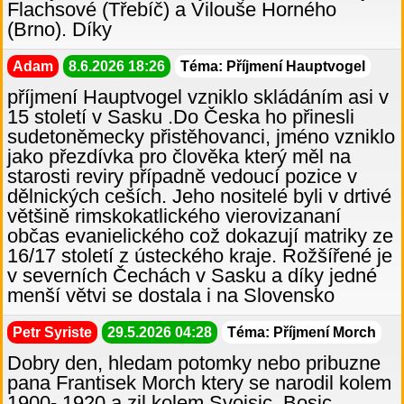
Flachsové (Třebíč) a Vilouše Horného
(Brno). Díky
Adam
8.6.2026 18:26
Téma: Příjmení Hauptvogel
příjmení Hauptvogel vzniklo skládáním asi v
15 století v Sasku .Do Česka ho přinesli
sudetoněmecky přistěhovanci, jméno vzniklo
jako přezdívka pro člověka který měl na
starosti reviry případně vedoucí pozice v
dělnických ceších. Jeho nositelé byli v drtivé
většině rimskokatlického vierovizananí
občas evanielického což dokazují matriky ze
16/17 století z ústeckého kraje. Rožšířené je
v severních Čechách v Sasku a díky jedné
menší větvi se dostala i na Slovensko
Petr Syriste
29.5.2026 04:28
Téma: Příjmení Morch
Dobry den, hledam potomky nebo pribuzne
pana Frantisek Morch ktery se narodil kolem
1900- 1920 a zil kolem Svojsic, Bosic,