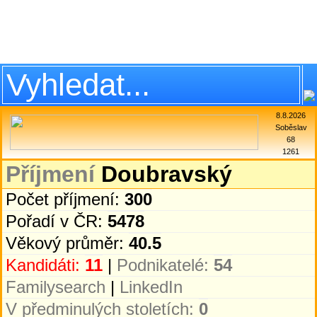
8.8.2026
Soběslav
68
1261
Příjmení
Doubravský
Počet příjmení:
300
Pořadí v ČR:
5478
Věkový průměr:
40.5
Kandidáti:
11
|
Podnikatelé:
54
Familysearch
|
LinkedIn
V předminulých stoletích:
0