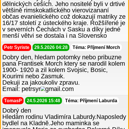
dělnických ceších. Jeho nositelé byli v drtivé
většině rimskokatlického vierovizananí
občas evanielického což dokazují matriky ze
16/17 století z ústeckého kraje. Rožšířené je
v severních Čechách v Sasku a díky jedné
menší větvi se dostala i na Slovensko
Petr Syriste
29.5.2026 04:28
Téma: Příjmení Morch
Dobry den, hledam potomky nebo pribuzne
pana Frantisek Morch ktery se narodil kolem
1900- 1920 a zil kolem Svojsic, Bosic,
Kourimi nebo Zasmuk.
Dekuji za jakoukoliv zpravu.
Email: petrsyr
gmail.com
TomasP
24.5.2026 15:48
Téma: Příjmení Laburda
Dobrý den
Hledám rodinu Vladimíra Laburdy.Naposledy
bydlel na Kladně.Jeho maminka se