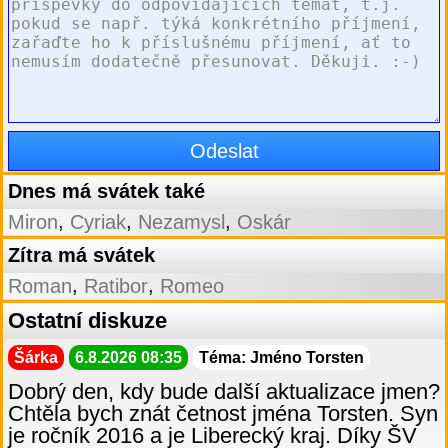
Dnes má svátek také
,
,
,
Miron
Cyriak
Nezamysl
Oskár
Zítra má svátek
,
,
Roman
Ratibor
Romeo
Ostatní diskuze
Šárka
6.8.2026 08:35
Téma: Jméno Torsten
Dobrý den, kdy bude další aktualizace jmen?
Chtěla bych znát četnost jména Torsten. Syn
je ročník 2016 a je Liberecký kraj. Díky ŠV