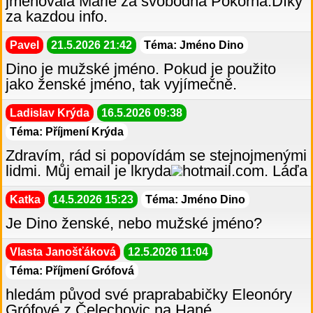
jmenovala Marie za svobodna Pokorná.Díky
za kazdou info.
Pavel
21.5.2026 21:42
Téma: Jméno Dino
Dino je mužské jméno. Pokud je použito
jako ženské jméno, tak vyjímečně.
Ladislav Krýda
16.5.2026 09:38
Téma: Příjmení Krýda
Zdravím, rád si popovídám se stejnojmenými
lidmi. Můj email je lkryda
hotmail.com. Láďa
Katka
14.5.2026 15:23
Téma: Jméno Dino
Je Dino ženské, nebo mužské jméno?
Vlasta Janošťáková
12.5.2026 11:04
Téma: Příjmení Grófová
hledám původ své praprababičky Eleonóry
Grófové z Čelechovic na Hané