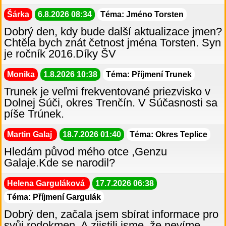
Šárka
6.8.2026 08:34
Téma: Jméno Torsten
Dobrý den, kdy bude další aktualizace jmen?
Chtěla bych znát četnost jména Torsten. Syn
je ročník 2016.Díky ŠV
Monika
1.8.2026 10:38
Téma: Příjmení Trunek
Trunek je veľmi frekventované priezvisko v
Dolnej Súči, okres Trenčín. V Súčasnosti sa
píše Trúnek.
Martin Galaj
18.7.2026 01:40
Téma: Okres Teplice
Hledám původ mého otce ,Genzu
Galaje.Kde se narodil?
Helena Garguláková
17.7.2026 06:38
Téma: Příjmení Gargulák
Dobrý den, začala jsem sbírat informace pro
svůj rodokmen. A zjistili jsme, že nevíme