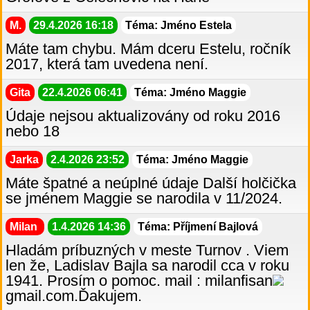
M.
29.4.2026 16:18
Téma: Jméno Estela
Máte tam chybu. Mám dceru Estelu, ročník
2017, která tam uvedena není.
Gita
22.4.2026 06:41
Téma: Jméno Maggie
Údaje nejsou aktualizovány od roku 2016
nebo 18
Jarka
2.4.2026 23:52
Téma: Jméno Maggie
Máte špatné a neúplné údaje Další holčička
se jménem Maggie se narodila v 11/2024.
Milan
1.4.2026 14:36
Téma: Příjmení Bajlová
Hladám príbuzných v meste Turnov . Viem
len že, Ladislav Bajla sa narodil cca v roku
1941. Prosím o pomoc. mail : milanfisan
gmail.com.Ďakujem.