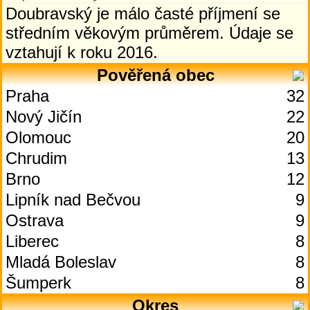
Doubravský je málo časté příjmení se
středním věkovým průměrem. Údaje se
vztahují k roku 2016.
Pověřená obec
Praha
32
Nový Jičín
22
Olomouc
20
Chrudim
13
Brno
12
Lipník nad Bečvou
9
Ostrava
9
Liberec
8
Mladá Boleslav
8
Šumperk
8
Okres