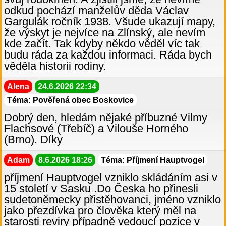
odkud pochází manželův děda Václav
Gargulák ročník 1938. Všude ukazují mapy,
že výskyt je nejvíce na Zlínský, ale nevím
kde začít. Tak kdyby někdo věděl víc tak
budu ráda za každou informaci. Ráda bych
věděla historii rodiny.
Alena
24.6.2026 22:34
Téma: Pověřená obec Boskovice
Dobrý den, hledám nějaké příbuzné Vilmy
Flachsové (Třebíč) a Vilouše Horného
(Brno). Díky
Adam
8.6.2026 18:26
Téma: Příjmení Hauptvogel
příjmení Hauptvogel vzniklo skládáním asi v
15 století v Sasku .Do Česka ho přinesli
sudetoněmecky přistěhovanci, jméno vzniklo
jako přezdívka pro člověka který měl na
starosti reviry případně vedoucí pozice v