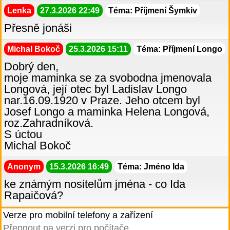
Lenka
27.3.2026 22:49
Téma: Příjmení Šymkiv
Přesně jonáši
Michal Bokoč
25.3.2026 15:11
Téma: Příjmení Longo
Dobrý den,
moje maminka se za svobodna jmenovala
Longová, její otec byl Ladislav Longo
nar.16.09.1920 v Praze. Jeho otcem byl
Josef Longo a maminka Helena Longová,
roz.Zahradníková.
S úctou
Michal Bokoč
Anonym
15.3.2026 16:49
Téma: Jméno Ida
ke známým nositelům jména - co Ida
Rapaičová?
Verze pro mobilní telefony a zařízení
Přepnout na verzi pro počítače