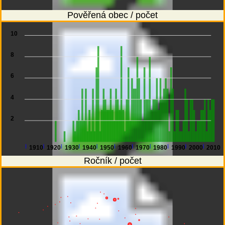
Pověřená obec / počet
10
8
6
4
2
1910
1920
1930
1940
1950
1960
1970
1980
1990
2000
2010
Ročník / počet