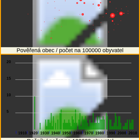
Pověřená obec / počet na 100000 obyvatel
20
15
10
5
1910
1920
1930
1940
1950
1960
1970
1980
1990
2000
2010