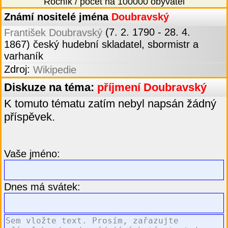
Ročník / počet na 100000 obyvatel
Známí nositelé jména
Doubravský
(7. 2. 1790 - 28. 4.
František Doubravský
1867) český hudební skladatel, sbormistr a
varhaník
Zdroj:
Wikipedie
Diskuze na téma:
příjmení Doubravský
K tomuto tématu zatím nebyl napsán žádný
příspěvek.
Vaše jméno:
Dnes má svátek: