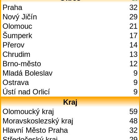
Praha
32
Nový Jičín
29
Olomouc
21
Šumperk
17
Přerov
14
Chrudim
13
Brno-město
12
Mladá Boleslav
9
Ostrava
9
Ústí nad Orlicí
9
Kraj
Olomoucký kraj
59
Moravskoslezský kraj
48
Hlavní Město Praha
32
Středočeský kraj
29