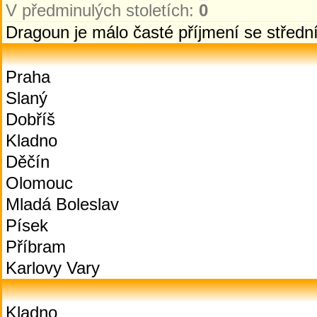
V předminulých stoletích:
0
Dragoun je málo časté příjmení se střed
Praha
Slaný
Dobříš
Kladno
Děčín
Olomouc
Mladá Boleslav
Písek
Příbram
Karlovy Vary
Kladno