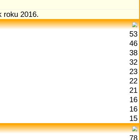
k roku 2016.
53
46
38
32
23
22
21
16
16
15
78