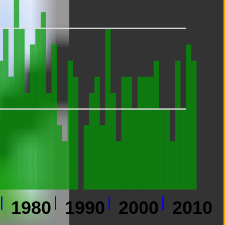
1980
1990
2000
2010