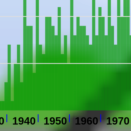
0
1940
1950
1960
1970