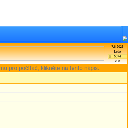
7.8.2026
Lada
5874
200
mu pro počítač, klikněte na tento nápis.