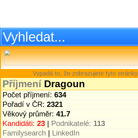
Vypadá to, že zobrazujete tyto stránky
Příjmení
Dragoun
Počet příjmení:
634
Pořadí v ČR:
2321
Věkový průměr:
41.7
Kandidáti:
23
|
Podnikatelé:
113
Familysearch
|
LinkedIn