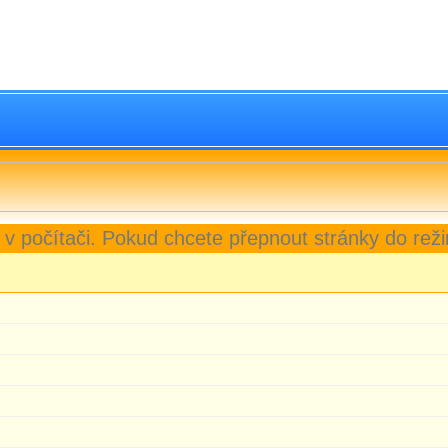
 v počítači. Pokud chcete přepnout stránky do reži