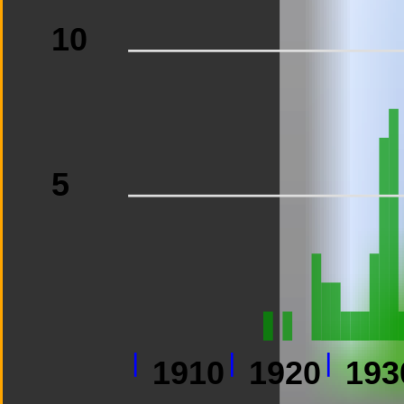
10
5
1910
1920
193