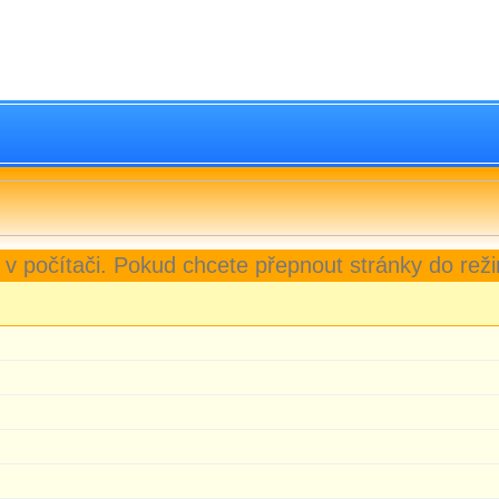
 v počítači. Pokud chcete přepnout stránky do reži