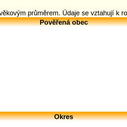
m věkovým průměrem. Údaje se vztahují k r
Pověřená obec
Okres