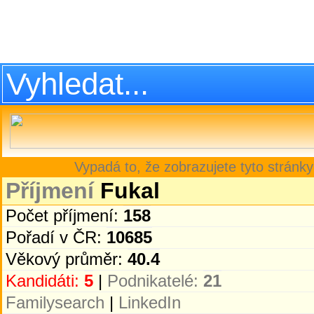
Vypadá to, že zobrazujete tyto stránky
Příjmení
Fukal
Počet příjmení:
158
Pořadí v ČR:
10685
Věkový průměr:
40.4
Kandidáti:
5
|
Podnikatelé:
21
Familysearch
|
LinkedIn