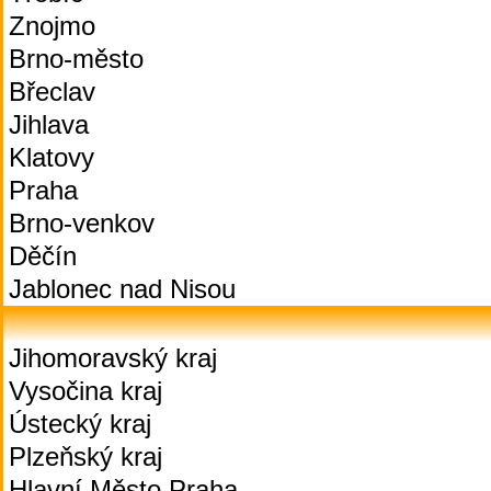
Znojmo
Brno-město
Břeclav
Jihlava
Klatovy
Praha
Brno-venkov
Děčín
Jablonec nad Nisou
Jihomoravský kraj
Vysočina kraj
Ústecký kraj
Plzeňský kraj
Hlavní Město Praha