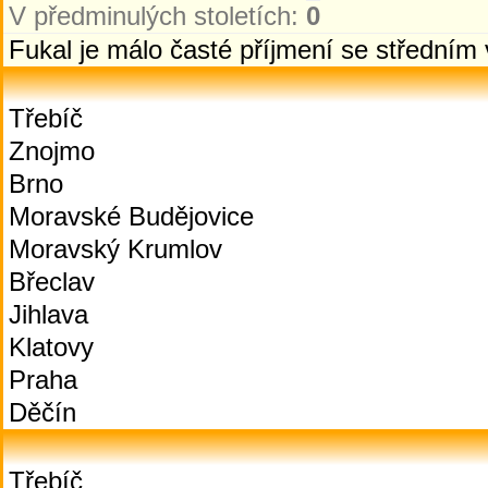
V předminulých stoletích:
0
Fukal je málo časté příjmení se střední
Třebíč
Znojmo
Brno
Moravské Budějovice
Moravský Krumlov
Břeclav
Jihlava
Klatovy
Praha
Děčín
Třebíč