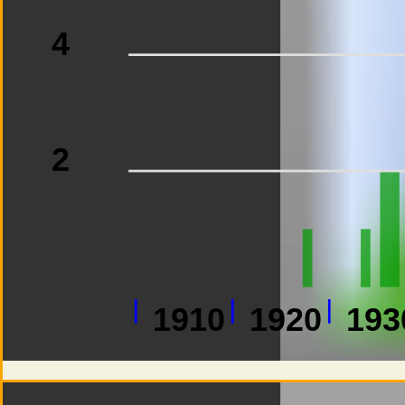
4
2
1910
1920
193