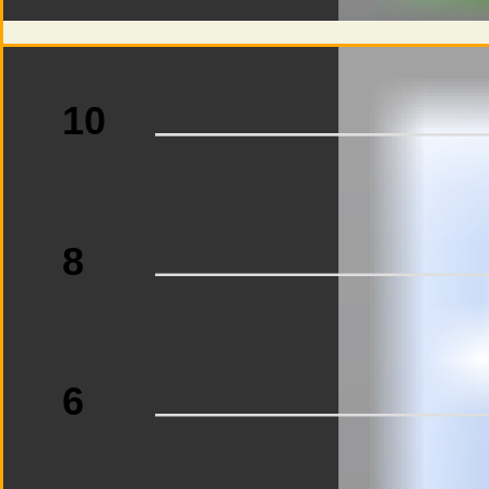
10
8
6