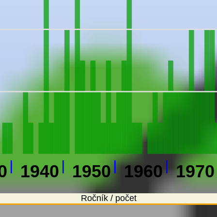
0
1940
1950
1960
1970
Ročník / počet