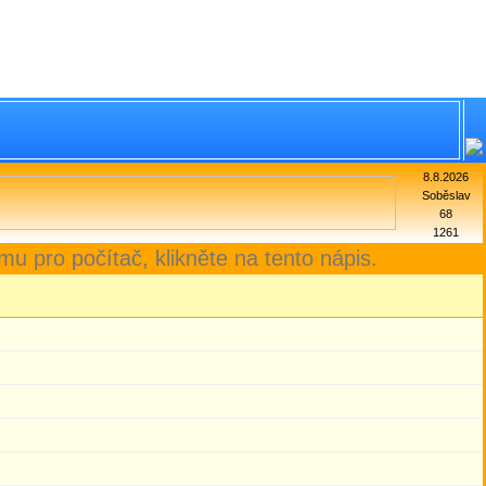
8.8.2026
Soběslav
68
1261
mu pro počítač, klikněte na tento nápis.