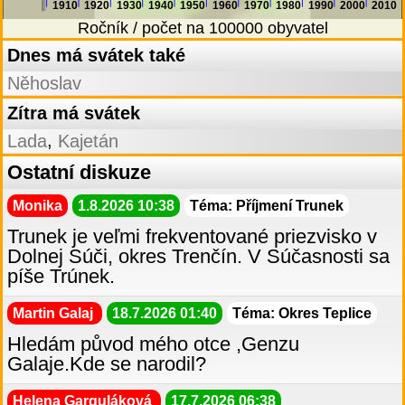
1910
1920
1930
1940
1950
1960
1970
1980
1990
2000
2010
Ročník / počet na 100000 obyvatel
Dnes má svátek také
Něhoslav
Zítra má svátek
,
Lada
Kajetán
Ostatní diskuze
Monika
1.8.2026 10:38
Téma: Příjmení Trunek
Trunek je veľmi frekventované priezvisko v
Dolnej Súči, okres Trenčín. V Súčasnosti sa
píše Trúnek.
Martin Galaj
18.7.2026 01:40
Téma: Okres Teplice
Hledám původ mého otce ,Genzu
Galaje.Kde se narodil?
Helena Garguláková
17.7.2026 06:38