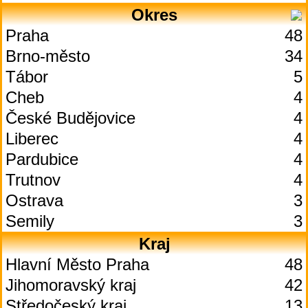
Okres
Praha
48
Brno-město
34
Tábor
5
Cheb
4
České Budějovice
4
Liberec
4
Pardubice
4
Trutnov
4
Ostrava
3
Semily
3
Kraj
Hlavní Město Praha
48
Jihomoravský kraj
42
Středočeský kraj
13