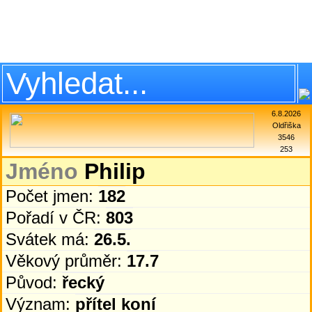
6.8.2026
Oldřiška
3546
253
Jméno
Philip
Počet jmen:
182
Pořadí v ČR:
803
Svátek má:
26.5.
Věkový průměr:
17.7
Původ:
řecký
Význam:
přítel koní