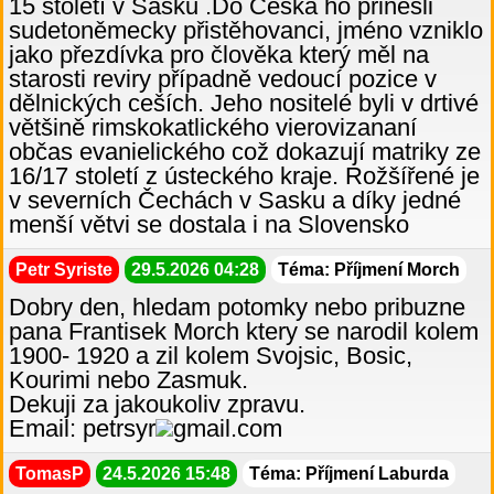
15 století v Sasku .Do Česka ho přinesli
sudetoněmecky přistěhovanci, jméno vzniklo
jako přezdívka pro člověka který měl na
starosti reviry případně vedoucí pozice v
dělnických ceších. Jeho nositelé byli v drtivé
většině rimskokatlického vierovizananí
občas evanielického což dokazují matriky ze
16/17 století z ústeckého kraje. Rožšířené je
v severních Čechách v Sasku a díky jedné
menší větvi se dostala i na Slovensko
Petr Syriste
29.5.2026 04:28
Téma: Příjmení Morch
Dobry den, hledam potomky nebo pribuzne
pana Frantisek Morch ktery se narodil kolem
1900- 1920 a zil kolem Svojsic, Bosic,
Kourimi nebo Zasmuk.
Dekuji za jakoukoliv zpravu.
Email: petrsyr
gmail.com
TomasP
24.5.2026 15:48
Téma: Příjmení Laburda