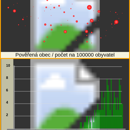
Pověřená obec / počet na 100000 obyvatel
10
8
6
4
2