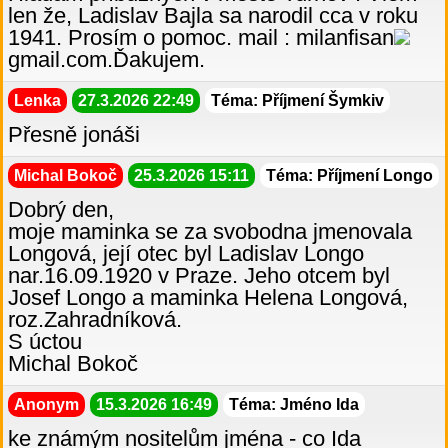
len že, Ladislav Bajla sa narodil cca v roku
1941. Prosím o pomoc. mail : milanfisan
gmail.com.Ďakujem.
Lenka
27.3.2026 22:49
Téma: Příjmení Šymkiv
Přesně jonáši
Michal Bokoč
25.3.2026 15:11
Téma: Příjmení Longo
Dobrý den,
moje maminka se za svobodna jmenovala
Longová, její otec byl Ladislav Longo
nar.16.09.1920 v Praze. Jeho otcem byl
Josef Longo a maminka Helena Longová,
roz.Zahradníková.
S úctou
Michal Bokoč
Anonym
15.3.2026 16:49
Téma: Jméno Ida
ke známým nositelům jména - co Ida