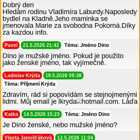
Dobrý den
Hledám rodinu Vladimíra Laburdy.Naposledy
bydlel na Kladně.Jeho maminka se
jmenovala Marie za svobodna Pokorná.Díky
za kazdou info.
Pavel
21.5.2026 21:42
Téma: Jméno Dino
Dino je mužské jméno. Pokud je použito
jako ženské jméno, tak vyjímečně.
Ladislav Krýda
16.5.2026 09:38
Téma: Příjmení Krýda
Zdravím, rád si popovídám se stejnojmenými
lidmi. Můj email je lkryda
hotmail.com. Láďa
Katka
14.5.2026 15:23
Téma: Jméno Dino
Je Dino ženské, nebo mužské jméno?
Vlasta Janošťáková
12.5.2026 11:04