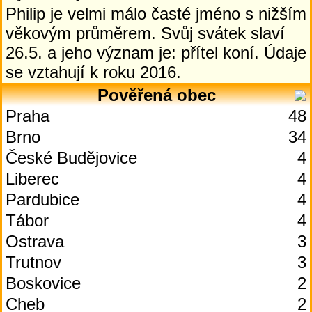
Philip je velmi málo časté jméno s nižším
věkovým průměrem. Svůj svátek slaví
26.5. a jeho význam je: přítel koní. Údaje
se vztahují k roku 2016.
Pověřená obec
Praha
48
Brno
34
České Budějovice
4
Liberec
4
Pardubice
4
Tábor
4
Ostrava
3
Trutnov
3
Boskovice
2
Cheb
2