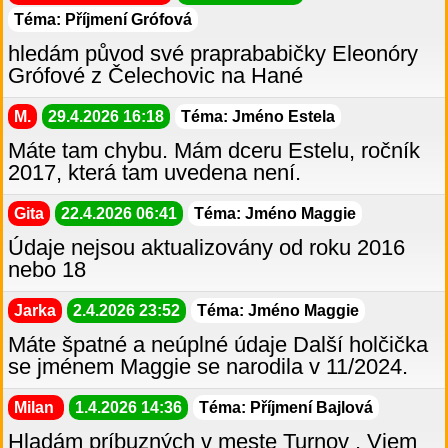
Téma: Příjmení Grófová
hledám původ své praprababičky Eleonóry
Grófové z Čelechovic na Hané
M.
29.4.2026 16:18
Téma: Jméno Estela
Máte tam chybu. Mám dceru Estelu, ročník
2017, která tam uvedena není.
Gita
22.4.2026 06:41
Téma: Jméno Maggie
Údaje nejsou aktualizovány od roku 2016
nebo 18
Jarka
2.4.2026 23:52
Téma: Jméno Maggie
Máte špatné a neúplné údaje Další holčička
se jménem Maggie se narodila v 11/2024.
Milan
1.4.2026 14:36
Téma: Příjmení Bajlová
Hladám príbuzných v meste Turnov . Viem