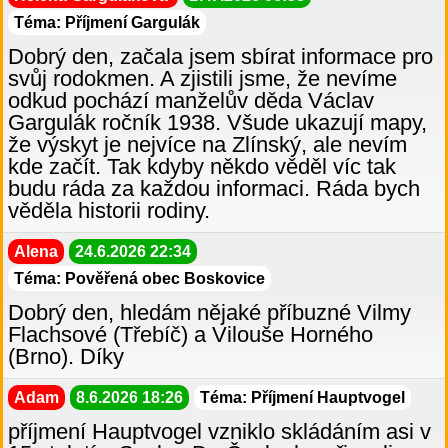
Téma: Příjmení Gargulák
Dobrý den, začala jsem sbírat informace pro
svůj rodokmen. A zjistili jsme, že nevíme
odkud pochází manželův děda Václav
Gargulák ročník 1938. Všude ukazují mapy,
že výskyt je nejvíce na Zlínský, ale nevím
kde začít. Tak kdyby někdo věděl víc tak
budu ráda za každou informaci. Ráda bych
věděla historii rodiny.
Alena
24.6.2026 22:34
Téma: Pověřená obec Boskovice
Dobrý den, hledám nějaké příbuzné Vilmy
Flachsové (Třebíč) a Vilouše Horného
(Brno). Díky
Adam
8.6.2026 18:26
Téma: Příjmení Hauptvogel
příjmení Hauptvogel vzniklo skládáním asi v