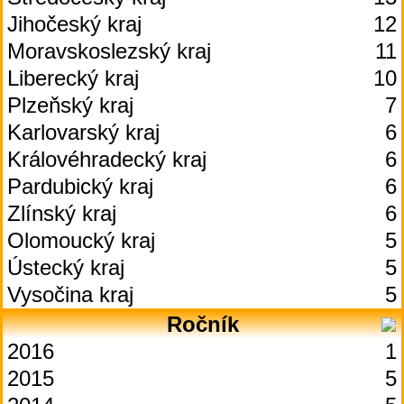
Jihočeský kraj
12
Moravskoslezský kraj
11
Liberecký kraj
10
Plzeňský kraj
7
Karlovarský kraj
6
Královéhradecký kraj
6
Pardubický kraj
6
Zlínský kraj
6
Olomoucký kraj
5
Ústecký kraj
5
Vysočina kraj
5
Ročník
2016
1
2015
5