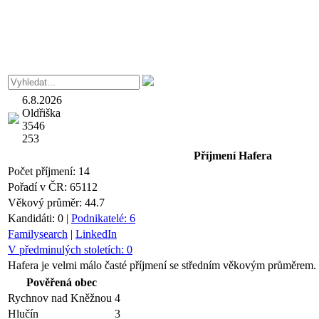
6.8.2026
Oldřiška
3546
253
Příjmení
Hafera
Počet příjmení:
14
Pořadí v ČR:
65112
Věkový průměr:
44.7
Kandidáti:
0
|
Podnikatelé:
6
Familysearch
|
LinkedIn
V předminulých stoletích:
0
Hafera je velmi málo časté příjmení se středním věkovým průměrem. 
Pověřená obec
Rychnov nad Kněžnou
4
Hlučín
3