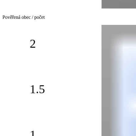
Pověřená obec / počet
2
1.5
1