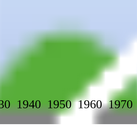
30
1940
1950
1960
1970