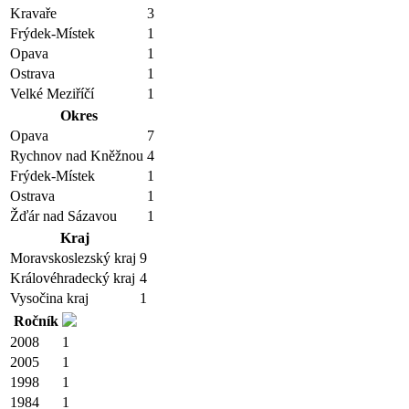
Kravaře
3
Frýdek-Místek
1
Opava
1
Ostrava
1
Velké Meziříčí
1
Okres
Opava
7
Rychnov nad Kněžnou
4
Frýdek-Místek
1
Ostrava
1
Žďár nad Sázavou
1
Kraj
Moravskoslezský kraj
9
Královéhradecký kraj
4
Vysočina kraj
1
Ročník
2008
1
2005
1
1998
1
1984
1