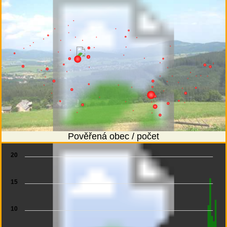
Pověřená obec / počet
20
15
10