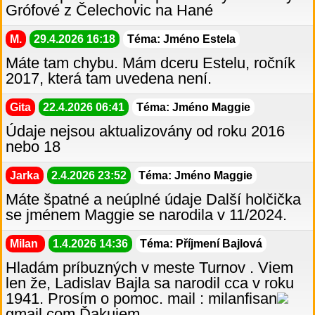
Grófové z Čelechovic na Hané
M.
29.4.2026 16:18
Téma: Jméno Estela
Máte tam chybu. Mám dceru Estelu, ročník
2017, která tam uvedena není.
Gita
22.4.2026 06:41
Téma: Jméno Maggie
Údaje nejsou aktualizovány od roku 2016
nebo 18
Jarka
2.4.2026 23:52
Téma: Jméno Maggie
Máte špatné a neúplné údaje Další holčička
se jménem Maggie se narodila v 11/2024.
Milan
1.4.2026 14:36
Téma: Příjmení Bajlová
Hladám príbuzných v meste Turnov . Viem
len že, Ladislav Bajla sa narodil cca v roku
1941. Prosím o pomoc. mail : milanfisan
gmail.com.Ďakujem.