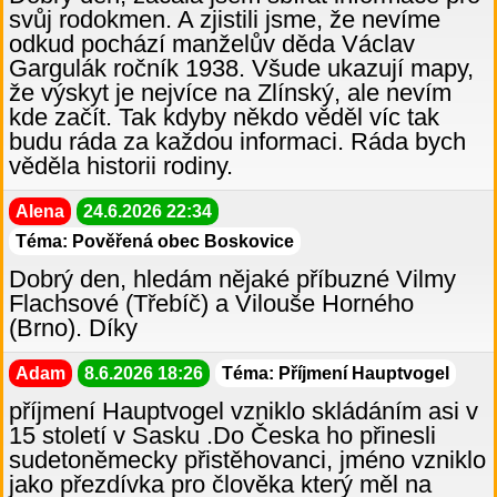
svůj rodokmen. A zjistili jsme, že nevíme
odkud pochází manželův děda Václav
Gargulák ročník 1938. Všude ukazují mapy,
že výskyt je nejvíce na Zlínský, ale nevím
kde začít. Tak kdyby někdo věděl víc tak
budu ráda za každou informaci. Ráda bych
věděla historii rodiny.
Alena
24.6.2026 22:34
Téma: Pověřená obec Boskovice
Dobrý den, hledám nějaké příbuzné Vilmy
Flachsové (Třebíč) a Vilouše Horného
(Brno). Díky
Adam
8.6.2026 18:26
Téma: Příjmení Hauptvogel
příjmení Hauptvogel vzniklo skládáním asi v
15 století v Sasku .Do Česka ho přinesli
sudetoněmecky přistěhovanci, jméno vzniklo
jako přezdívka pro člověka který měl na