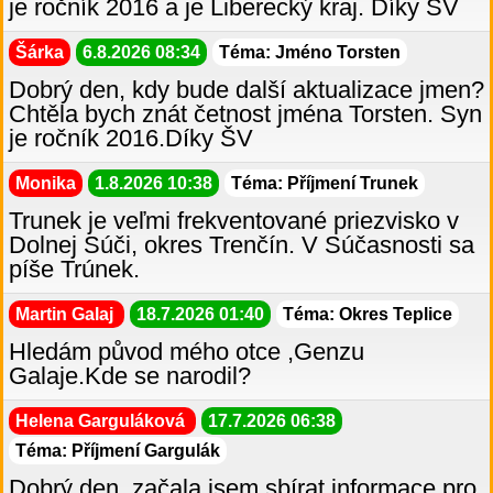
je ročník 2016 a je Liberecký kraj. Díky ŠV
Šárka
6.8.2026 08:34
Téma: Jméno Torsten
Dobrý den, kdy bude další aktualizace jmen?
Chtěla bych znát četnost jména Torsten. Syn
je ročník 2016.Díky ŠV
Monika
1.8.2026 10:38
Téma: Příjmení Trunek
Trunek je veľmi frekventované priezvisko v
Dolnej Súči, okres Trenčín. V Súčasnosti sa
píše Trúnek.
Martin Galaj
18.7.2026 01:40
Téma: Okres Teplice
Hledám původ mého otce ,Genzu
Galaje.Kde se narodil?
Helena Garguláková
17.7.2026 06:38
Téma: Příjmení Gargulák
Dobrý den, začala jsem sbírat informace pro