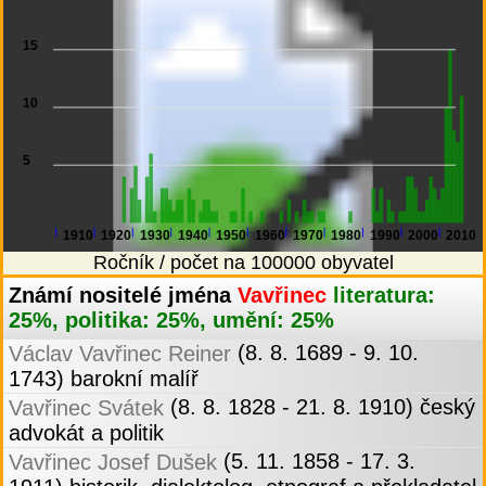
15
10
5
1910
1920
1930
1940
1950
1960
1970
1980
1990
2000
2010
Ročník / počet na 100000 obyvatel
Známí nositelé jména
Vavřinec
literatura:
25%, politika: 25%, umění: 25%
(8. 8. 1689 - 9. 10.
Václav Vavřinec Reiner
1743) barokní malíř
(8. 8. 1828 - 21. 8. 1910) český
Vavřinec Svátek
advokát a politik
(5. 11. 1858 - 17. 3.
Vavřinec Josef Dušek