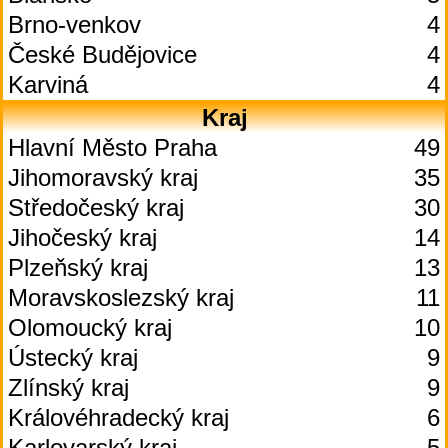
Brno-venkov
4
České Budějovice
4
Karviná
4
Kraj
Hlavní Město Praha
49
Jihomoravský kraj
35
Středočeský kraj
30
Jihočeský kraj
14
Plzeňský kraj
13
Moravskoslezský kraj
11
Olomoucký kraj
10
Ústecký kraj
9
Zlínský kraj
9
Královéhradecký kraj
6
Karlovarský kraj
5