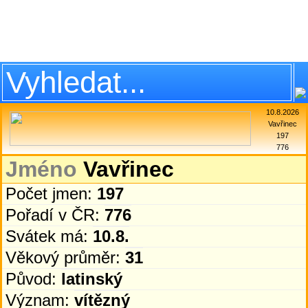
10.8.2026
Vavřinec
197
776
Jméno
Vavřinec
Počet jmen:
197
Pořadí v ČR:
776
Svátek má:
10.8.
Věkový průměr:
31
Původ:
latinský
Význam:
vítězný