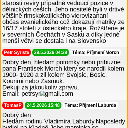
starosti reviry případně vedoucí pozice v
dělnických ceších. Jeho nositelé byli v drtivé
většině rimskokatlického vierovizananí
občas evanielického což dokazují matriky ze
16/17 století z ústeckého kraje. Rožšířené je
v severních Čechách v Sasku a díky jedné
menší větvi se dostala i na Slovensko
Petr Syriste
29.5.2026 04:28
Téma: Příjmení Morch
Dobry den, hledam potomky nebo pribuzne
pana Frantisek Morch ktery se narodil kolem
1900- 1920 a zil kolem Svojsic, Bosic,
Kourimi nebo Zasmuk.
Dekuji za jakoukoliv zpravu.
Email: petrsyr
gmail.com
TomasP
24.5.2026 15:48
Téma: Příjmení Laburda
Dobrý den
Hledám rodinu Vladimíra Laburdy.Naposledy
bydlel na Kladně.Jeho maminka se