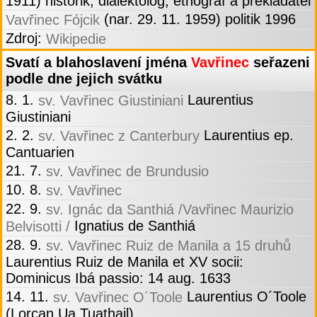
1911) historik, dialektolog, etnograf a překladatel
(nar. 29. 11. 1959) politik 1996
Vavřinec Fójcik
Zdroj:
Wikipedie
Svatí a blahoslavení jména
Vavřinec
seřazeni
podle dne jejich svátku
8. 1.
Laurentius
sv. Vavřinec Giustiniani
Giustiniani
2. 2.
Laurentius ep.
sv. Vavřinec z Canterbury
Cantuarien
21. 7.
sv. Vavřinec de Brundusio
10. 8.
sv. Vavřinec
22. 9.
sv. Ignác da Santhiá /Vavřinec Maurizio
Ignatius de Santhiá
Belvisotti /
28. 9.
sv. Vavřinec Ruiz de Manila a 15 druhů
Laurentius Ruiz de Manila et XV socii:
Dominicus Ibá passio: 14 aug. 1633
14. 11.
Laurentius O´Toole
sv. Vavřinec O´Toole
(Lorcan Ua Tuathail)