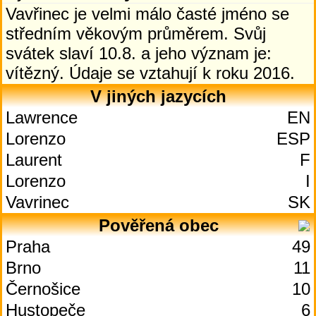
Vavřinec je velmi málo časté jméno se
středním věkovým průměrem. Svůj
svátek slaví 10.8. a jeho význam je:
vítězný. Údaje se vztahují k roku 2016.
V jiných jazycích
Lawrence
EN
Lorenzo
ESP
Laurent
F
Lorenzo
I
Vavrinec
SK
Pověřená obec
Praha
49
Brno
11
Černošice
10
Hustopeče
6