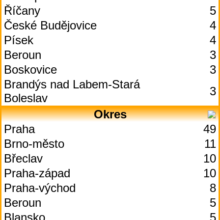
Říčany
5
České Budějovice
4
Písek
4
Beroun
3
Boskovice
3
Brandýs nad Labem-Stará
3
Boleslav
Okres
Praha
49
Brno-město
11
Břeclav
10
Praha-západ
10
Praha-východ
8
Beroun
5
Blansko
5