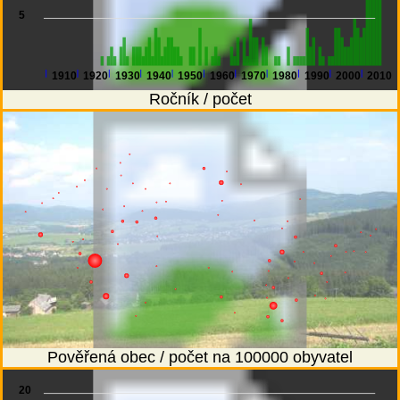
5
1910
1920
1930
1940
1950
1960
1970
1980
1990
2000
2010
Ročník / počet
Pověřená obec / počet na 100000 obyvatel
20