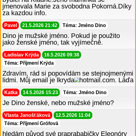
jmenovala Marie za svobodna Pokorná.Díky
za kazdou info.
Pavel
21.5.2026 21:42
Téma: Jméno Dino
Dino je mužské jméno. Pokud je použito
jako ženské jméno, tak vyjímečně.
Ladislav Krýda
16.5.2026 09:38
Téma: Příjmení Krýda
Zdravím, rád si popovídám se stejnojmenými
lidmi. Můj email je lkryda
hotmail.com. Láďa
Katka
14.5.2026 15:23
Téma: Jméno Dino
Je Dino ženské, nebo mužské jméno?
Vlasta Janošťáková
12.5.2026 11:04
Téma: Příjmení Grófová
hledám původ své praprababičky Eleonóry