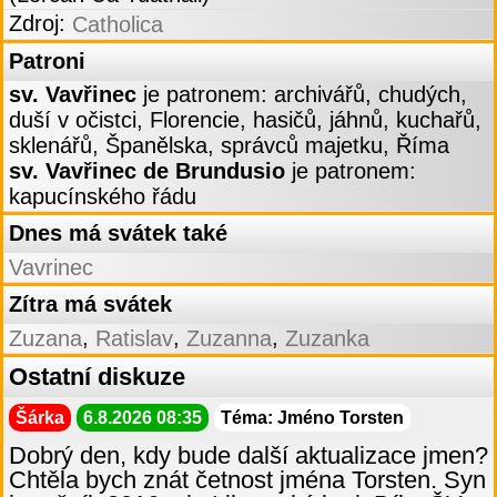
Zdroj:
Catholica
Patroni
sv. Vavřinec
je patronem: archivářů, chudých,
duší v očistci, Florencie, hasičů, jáhnů, kuchařů,
sklenářů, Španělska, správců majetku, Říma
sv. Vavřinec de Brundusio
je patronem:
kapucínského řádu
Dnes má svátek také
Vavrinec
Zítra má svátek
,
,
,
Zuzana
Ratislav
Zuzanna
Zuzanka
Ostatní diskuze
Šárka
6.8.2026 08:35
Téma: Jméno Torsten
Dobrý den, kdy bude další aktualizace jmen?
Chtěla bych znát četnost jména Torsten. Syn