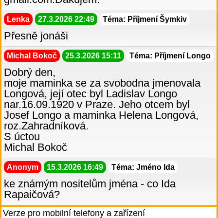
Lenka
27.3.2026 22:49
Téma: Příjmení Šymkiv
Přesně jonáši
Michal Bokoč
25.3.2026 15:11
Téma: Příjmení Longo
Dobrý den,
moje maminka se za svobodna jmenovala
Longová, její otec byl Ladislav Longo
nar.16.09.1920 v Praze. Jeho otcem byl
Josef Longo a maminka Helena Longová,
roz.Zahradníková.
S úctou
Michal Bokoč
Anonym
15.3.2026 16:49
Téma: Jméno Ida
ke známým nositelům jména - co Ida
Rapaičová?
Verze pro mobilní telefony a zařízení