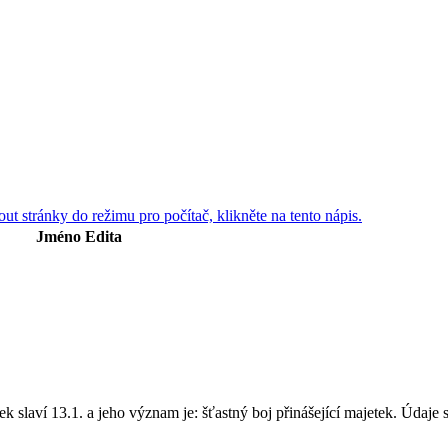
ut stránky do režimu pro počítač, klikněte na tento nápis.
Jméno
Edita
slaví 13.1. a jeho význam je: šťastný boj přinášející majetek. Údaje s