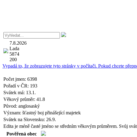
7.8.2026
Lada
5874
200
Vypadá to, že zobrazujete tyto stránky v počítači. Pokud chcete přepno
Počet jmen:
6398
Pořadí v ČR:
193
Svátek má:
13.1.
Věkový průměr:
41.8
Původ:
anglosaský
Význam:
šťastný boj přinášející majetek
Svátek na Slovensku:
26.9.
Edita je méně časté jméno se středním věkovým průměrem. Svůj svátek 
Pověřená obec