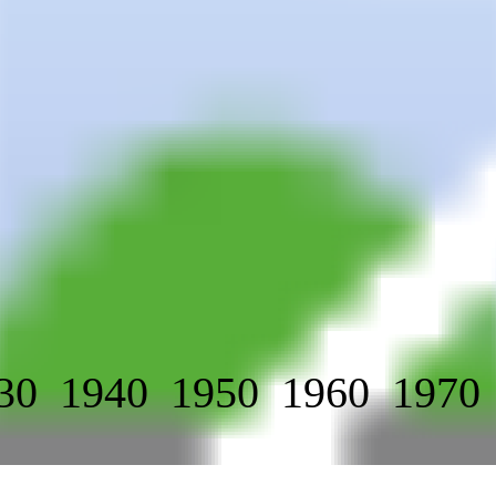
30
1940
1950
1960
1970