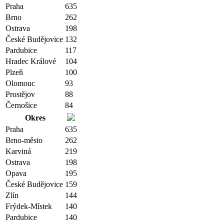
Praha
635
Brno
262
Ostrava
198
České Budějovice
132
Pardubice
117
Hradec Králové
104
Plzeň
100
Olomouc
93
Prostějov
88
Černošice
84
Okres
Praha
635
Brno-město
262
Karviná
219
Ostrava
198
Opava
195
České Budějovice
159
Zlín
144
Frýdek-Místek
140
Pardubice
140