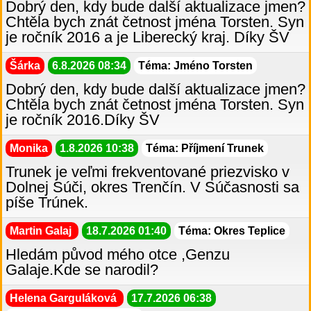
Dobrý den, kdy bude další aktualizace jmen?
Chtěla bych znát četnost jména Torsten. Syn
je ročník 2016 a je Liberecký kraj. Díky ŠV
Šárka
6.8.2026 08:34
Téma: Jméno Torsten
Dobrý den, kdy bude další aktualizace jmen?
Chtěla bych znát četnost jména Torsten. Syn
je ročník 2016.Díky ŠV
Monika
1.8.2026 10:38
Téma: Příjmení Trunek
Trunek je veľmi frekventované priezvisko v
Dolnej Súči, okres Trenčín. V Súčasnosti sa
píše Trúnek.
Martin Galaj
18.7.2026 01:40
Téma: Okres Teplice
Hledám původ mého otce ,Genzu
Galaje.Kde se narodil?
Helena Garguláková
17.7.2026 06:38