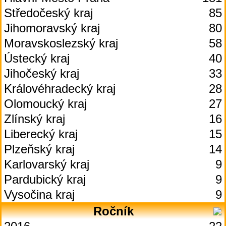
Středočeský kraj
85
Jihomoravský kraj
80
Moravskoslezský kraj
58
Ústecký kraj
40
Jihočeský kraj
33
Královéhradecký kraj
28
Olomoucký kraj
27
Zlínský kraj
16
Liberecký kraj
15
Plzeňský kraj
14
Karlovarský kraj
9
Pardubický kraj
9
Vysočina kraj
9
Ročník