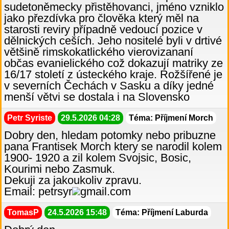
sudetoněmecky přistěhovanci, jméno vzniklo
jako přezdívka pro člověka který měl na
starosti reviry případně vedoucí pozice v
dělnických ceších. Jeho nositelé byli v drtivé
většině rimskokatlického vierovizananí
občas evanielického což dokazují matriky ze
16/17 století z ústeckého kraje. Rožšířené je
v severních Čechách v Sasku a díky jedné
menší větvi se dostala i na Slovensko
Petr Syriste
29.5.2026 04:28
Téma: Příjmení Morch
Dobry den, hledam potomky nebo pribuzne
pana Frantisek Morch ktery se narodil kolem
1900- 1920 a zil kolem Svojsic, Bosic,
Kourimi nebo Zasmuk.
Dekuji za jakoukoliv zpravu.
Email: petrsyr
gmail.com
TomasP
24.5.2026 15:48
Téma: Příjmení Laburda