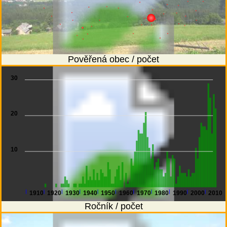
Pověřená obec / počet
30
20
10
1910
1920
1930
1940
1950
1960
1970
1980
1990
2000
2010
Ročník / počet