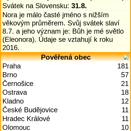
Svátek na Slovensku:
31.8.
Nora je málo časté jméno s nižším
věkovým průměrem. Svůj svátek slaví
8.7. a jeho význam je: Bůh je mé světlo
(Eleonora). Údaje se vztahují k roku
2016.
Pověřená obec
Praha
181
Brno
57
Černošice
21
Ostrava
18
Kladno
12
České Budějovice
11
Hradec Králové
11
Olomouc
10