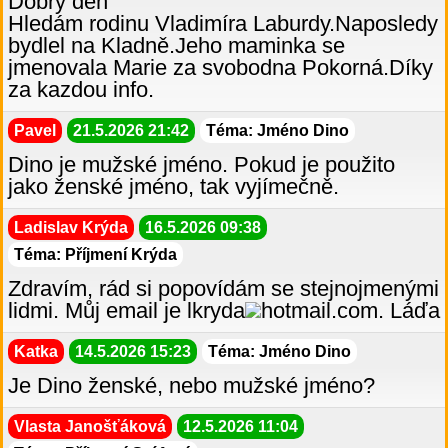
Dobrý den
Hledám rodinu Vladimíra Laburdy.Naposledy
bydlel na Kladně.Jeho maminka se
jmenovala Marie za svobodna Pokorná.Díky
za kazdou info.
Pavel
21.5.2026 21:42
Téma: Jméno Dino
Dino je mužské jméno. Pokud je použito
jako ženské jméno, tak vyjímečně.
Ladislav Krýda
16.5.2026 09:38
Téma: Příjmení Krýda
Zdravím, rád si popovídám se stejnojmenými
lidmi. Můj email je lkryda
hotmail.com. Láďa
Katka
14.5.2026 15:23
Téma: Jméno Dino
Je Dino ženské, nebo mužské jméno?
Vlasta Janošťáková
12.5.2026 11:04