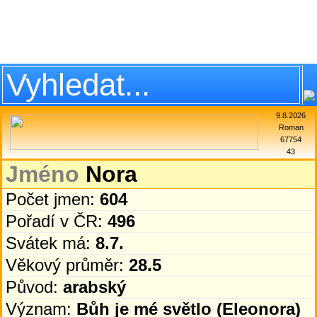
9.8.2026
Roman
67754
43
Jméno
Nora
Počet jmen:
604
Pořadí v ČR:
496
Svátek má:
8.7.
Věkový průměr:
28.5
Původ:
arabský
Význam:
Bůh je mé světlo (Eleonora)