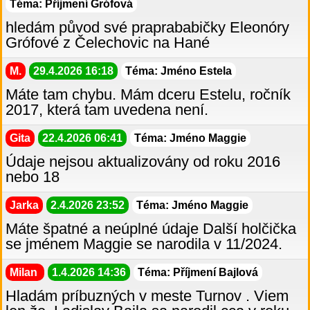
Téma: Příjmení Grófová
hledám původ své praprababičky Eleonóry
Grófové z Čelechovic na Hané
M.
29.4.2026 16:18
Téma: Jméno Estela
Máte tam chybu. Mám dceru Estelu, ročník
2017, která tam uvedena není.
Gita
22.4.2026 06:41
Téma: Jméno Maggie
Údaje nejsou aktualizovány od roku 2016
nebo 18
Jarka
2.4.2026 23:52
Téma: Jméno Maggie
Máte špatné a neúplné údaje Další holčička
se jménem Maggie se narodila v 11/2024.
Milan
1.4.2026 14:36
Téma: Příjmení Bajlová
Hladám príbuzných v meste Turnov . Viem