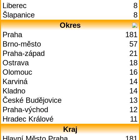
Liberec
8
Šlapanice
8
Okres
Praha
181
Brno-město
57
Praha-západ
21
Ostrava
18
Olomouc
16
Karviná
14
Kladno
14
České Budějovice
13
Praha-východ
12
Hradec Králové
11
Kraj
Hlavní Město Praha
181