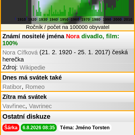
1910
1920
1930
1940
1950
1960
1970
1980
1990
2000
2010
Ročník / počet na 100000 obyvatel
Známí nositelé jména
Nora
divadlo, film:
100%
(21. 2. 1920 - 25. 1. 2017) česká
Nora Cífková
herečka
Zdroj:
Wikipedie
Dnes má svátek také
,
Ratibor
Romeo
Zítra má svátek
,
Vavřinec
Vavrinec
Ostatní diskuze
Šárka
6.8.2026 08:35
Téma: Jméno Torsten