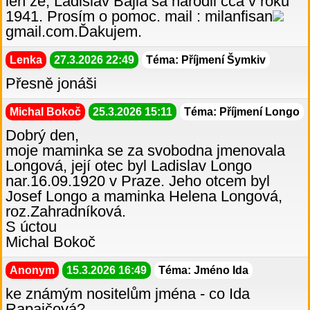
len že, Ladislav Bajla sa narodil cca v roku
1941. Prosím o pomoc. mail : milanfisan
gmail.com.Ďakujem.
Lenka
27.3.2026 22:49
Téma: Příjmení Šymkiv
Přesně jonáši
Michal Bokoč
25.3.2026 15:11
Téma: Příjmení Longo
Dobrý den,
moje maminka se za svobodna jmenovala
Longová, její otec byl Ladislav Longo
nar.16.09.1920 v Praze. Jeho otcem byl
Josef Longo a maminka Helena Longová,
roz.Zahradníková.
S úctou
Michal Bokoč
Anonym
15.3.2026 16:49
Téma: Jméno Ida
ke známým nositelům jména - co Ida
Rapaičová?