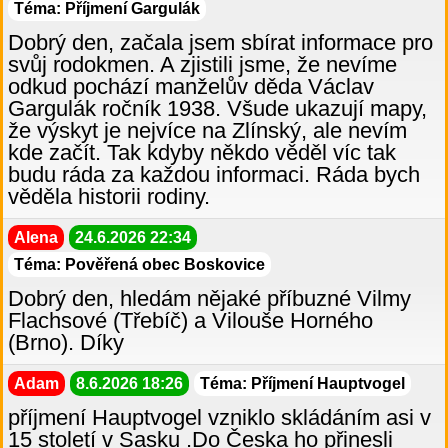
Téma: Příjmení Gargulák
Dobrý den, začala jsem sbírat informace pro
svůj rodokmen. A zjistili jsme, že nevíme
odkud pochází manželův děda Václav
Gargulák ročník 1938. Všude ukazují mapy,
že výskyt je nejvíce na Zlínský, ale nevím
kde začít. Tak kdyby někdo věděl víc tak
budu ráda za každou informaci. Ráda bych
věděla historii rodiny.
Alena
24.6.2026 22:34
Téma: Pověřená obec Boskovice
Dobrý den, hledám nějaké příbuzné Vilmy
Flachsové (Třebíč) a Vilouše Horného
(Brno). Díky
Adam
8.6.2026 18:26
Téma: Příjmení Hauptvogel
příjmení Hauptvogel vzniklo skládáním asi v
15 století v Sasku .Do Česka ho přinesli