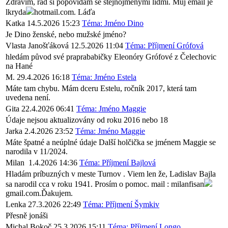
Zdravím, rád si popovídám se stejnojmenými lidmi. Můj email je
lkryda
hotmail.com. Láďa
Katka
14.5.2026 15:23
Téma: Jméno Dino
Je Dino ženské, nebo mužské jméno?
Vlasta Janošťáková
12.5.2026 11:04
Téma: Příjmení Grófová
hledám původ své praprababičky Eleonóry Grófové z Čelechovic
na Hané
M.
29.4.2026 16:18
Téma: Jméno Estela
Máte tam chybu. Mám dceru Estelu, ročník 2017, která tam
uvedena není.
Gita
22.4.2026 06:41
Téma: Jméno Maggie
Údaje nejsou aktualizovány od roku 2016 nebo 18
Jarka
2.4.2026 23:52
Téma: Jméno Maggie
Máte špatné a neúplné údaje Další holčička se jménem Maggie se
narodila v 11/2024.
Milan
1.4.2026 14:36
Téma: Příjmení Bajlová
Hladám príbuzných v meste Turnov . Viem len že, Ladislav Bajla
sa narodil cca v roku 1941. Prosím o pomoc. mail : milanfisan
gmail.com.Ďakujem.
Lenka
27.3.2026 22:49
Téma: Příjmení Šymkiv
Přesně jonáši
Michal Bokoč
25.3.2026 15:11
Téma: Příjmení Longo