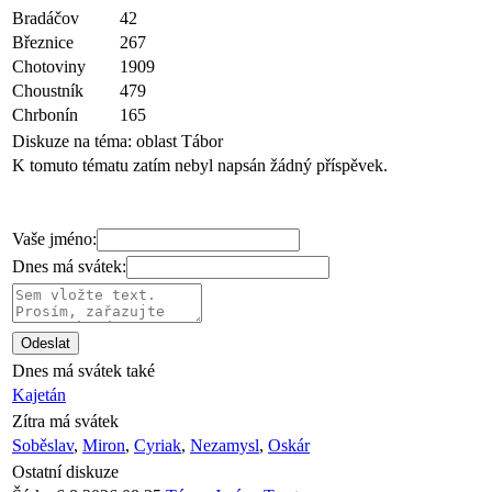
Bradáčov
42
Březnice
267
Chotoviny
1909
Choustník
479
Chrbonín
165
Diskuze na téma:
oblast Tábor
K tomuto tématu zatím nebyl napsán žádný příspěvek.
Vaše jméno:
Dnes má svátek:
Dnes má svátek také
Kajetán
Zítra má svátek
Soběslav
,
Miron
,
Cyriak
,
Nezamysl
,
Oskár
Ostatní diskuze