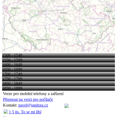
1500 - 1549
1550 - 1599
1600 - 1649
1650 - 1699
1700 - 1749
1750 - 1799
1800 - 1849
1850 - 1899
Verze pro mobilní telefony a zařízení
Přepnout na verzi pro počítače
Kontakt:
pavel@jandora.cz
1,5 tis. To se mi líbí