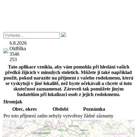
6.8.2026
Oldřiška
3546
253
Tato aplikace vznikla, aby vám pomohla při hledání vašich
předků žijících v minulých stoletích. Můžete ji také například
použít, pokud narazíte na příjmení z vašeho rodokmenu, která
se vyskytují v jiné lokalitě, než byste očekávali a chcete si tuto
skutečnost zaznamenat. Zároveň tak pomůžete jiným
badatelům při lokalizaci osob z jejich rodokmenu.
Hromjak
Obec,
okres
Období
Poznámka
Pro toto příjmení zatím nebyly vytvořeny žádné záznamy