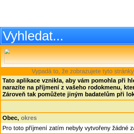
Vypadá to, že zobrazujete tyto stránky
Tato aplikace vznikla, aby vám pomohla při hle
narazíte na příjmení z vašeho rodokmenu, která
Zároveň tak pomůžete jiným badatelům při lok
Obec,
okres
Pro toto příjmení zatím nebyly vytvořeny žádné