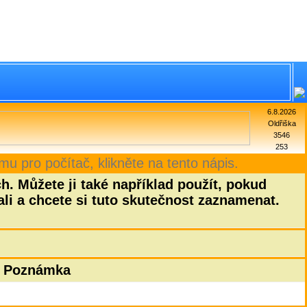
6.8.2026
Oldřiška
3546
253
mu pro počítač, klikněte na tento nápis.
h. Můžete ji také například použít, pokud
ali a chcete si tuto skutečnost zaznamenat.
Poznámka