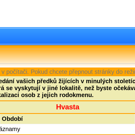
 v počítači. Pokud chcete přepnout stránky do reži
dání vašich předků žijících v minulých stoletíc
 se vyskytují v jiné lokalitě, než byste očekáv
alizaci osob z jejich rodokmenu.
Hvasta
Období
 záznamy