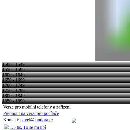
1500 - 1549
1550 - 1599
1600 - 1649
1650 - 1699
1700 - 1749
1750 - 1799
1800 - 1849
1850 - 1899
Verze pro mobilní telefony a zařízení
Přepnout na verzi pro počítače
Kontakt:
pavel@jandora.cz
1,5 tis. To se mi líbí