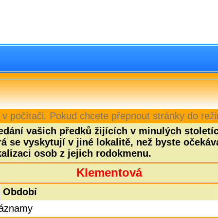
 v počítači. Pokud chcete přepnout stránky do reži
dání vašich předků žijících v minulých stoletíc
 se vyskytují v jiné lokalitě, než byste očekáv
alizaci osob z jejich rodokmenu.
Klementová
Období
 záznamy