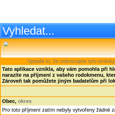
Vypadá to, že zobrazujete tyto stránky
Tato aplikace vznikla, aby vám pomohla při hle
narazíte na příjmení z vašeho rodokmenu, která
Zároveň tak pomůžete jiným badatelům při lok
Obec,
okres
Pro toto příjmení zatím nebyly vytvořeny žádné