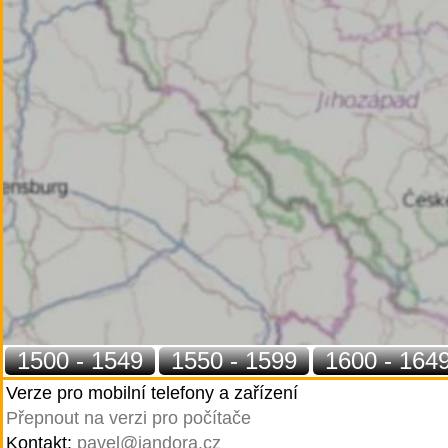
1500 - 1549
1550 - 1599
1600 - 164
Verze pro mobilní telefony a zařízení
Přepnout na verzi pro počítače
Kontakt:
pavel@jandora.cz