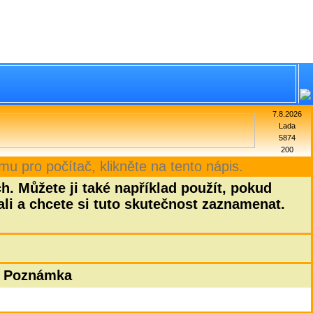
7.8.2026
Lada
5874
200
mu pro počítač, klikněte na tento nápis.
h. Můžete ji také například použít, pokud
ali a chcete si tuto skutečnost zaznamenat.
Poznámka