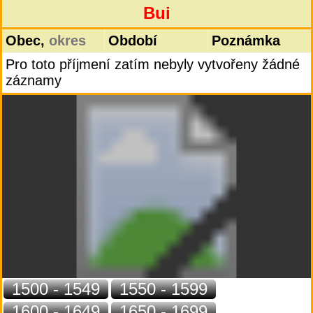
Bui
Obec,
okres
Období
Poznámka
Pro toto příjmení zatím nebyly vytvořeny žádné
záznamy
1500 - 1549
1550 - 1599
1600 - 1649
1650 - 1699