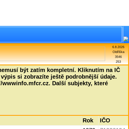
6.8.2026
Oldřiška
3546
253
emusí být zatím kompletní. Kliknutím na IČ
výpis si zobrazíte ještě podrobnější údaje.
/wwwinfo.mfcr.cz. Další subjekty, které
Rok
IČO