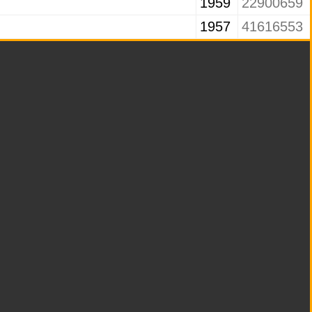
1959
22900659
1957
41616553