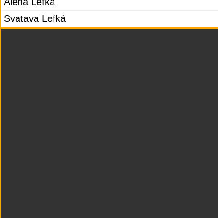
Alena Lefká
Svatava Lefká