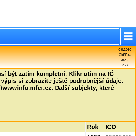
6.8.2026
Oldřiška
3546
253
í být zatím kompletní. Kliknutím na IČ
výpis si zobrazíte ještě podrobnější údaje.
/wwwinfo.mfcr.cz. Další subjekty, které
Rok
IČO