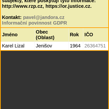
subjekty, které poskytují tyto informace:
http://www.rzp.cz, https://or.justice.cz.
Kontakt:
pavel@jandora.cz
Informační povinnost GDPR
Obec
Jméno
Rok
IČO
(Oblast)
Karel Lizal
Jenišov
1964
26364751