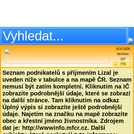
10.8.2026
Vavřinec
197
776
Seznam podnikatelů s příjmením Lizal je
uveden níže v tabulce a na mapě ČR. Seznam
nemusí být zatím kompletní. Kliknutím na IČ
zobrazíte podrobnější údaje, které se zobrazí
na další stránce. Tam kliknutím na odkaz
Úplný výpis si zobrazíte ještě podrobnější
údaje. Najetím na značku na mapě zobrazíte
obec a křestní jméno živnostníka. Zdrojem
dat je: http://wwwinfo.mfcr.cz. Další