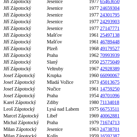
Jiří Zápotocký
Jesenice
1977
65463650
Jiří Zápotocký
Jesenice
1977
24659304
Jiří Zápotocký
Jesenice
1977
24301795
Jiří Zápotocký
Jesenice
1977
24293903
Jiří Zápotocký
Jesenice
1977
27147771
Jiří Zápotocký
Mašťov
1961
25497138
Jiří Zápotocký
Mašťov
1961
46789448
Jiří Zápotocký
Plzeň
1968
49179527
Jiří Zápotocký
Praha
1962
70993939
Jiří Zápotocký
Slaný
1950
25775049
Jiří Zápotocký
Veltruby
1967
42928389
Josef Zápotocký
Krupka
1960
66090067
Josef Zápotocký
Mladá Vožice
1973
45013675
Josef Zápotocký
Nučice
1961
14759250
Josef Zápotocký
Praha
1954
49701096
Karel Zápotocký
Zdiby
1980
71134018
Leoš Zápotocký
Lysá nad Labem
1975
66753511
Marcel Zápotocký
Libeř
1969
40062881
Michal Zápotocký
Praha
1979
71674713
Milan Zápotocký
Jesenice
1963
24738701
Milan Zápotocký
Kolín
1959
16592387