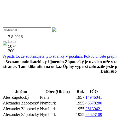
7.8.2026
Lada
5874
200
Vypadá to, že zobrazujete tyto stránky v počítači. Pokud chcete přepno
Seznam podnikatelů s příjmením Zápotocký je uveden níže v ta
stránce. Tam kliknutím na odkaz Úplný výpis si zobrazíte ještě 
Další sub
Jméno
Obec (Oblast)
Rok
IČO
Aleš Zápotocký
Praha
1957
14946041
Alexander Zápotocký
Nymburk
1955
46678280
Alexander Zápotocký
Nymburk
1955
26139421
Alexander Zápotocký
Nymburk
1955
25623109