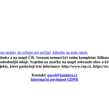
ut stránky do režimu pro počítač, klikněte na tento nápis.
bulce a na mapě ČR. Seznam nemusí být zatím kompletní. Kliknutím
podrobnější údaje. Najetím na značku na mapě zobrazíte obec a kř
jekty, které poskytují tyto informace: http://www.rzp.cz, https://or.j
Kontakt:
pavel@jandora.cz
Informační povinnost GDPR