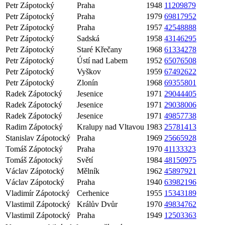
Petr Zápotocký
Praha
1948
11209879
Petr Zápotocký
Praha
1979
69817952
Petr Zápotocký
Praha
1957
42548888
Petr Zápotocký
Sadská
1958
43146295
Petr Zápotocký
Staré Křečany
1968
61334278
Petr Zápotocký
Ústí nad Labem
1952
65076508
Petr Zápotocký
Vyškov
1959
67492622
Petr Zápotocký
Zlonín
1968
69355801
Radek Zápotocký
Jesenice
1971
29044405
Radek Zápotocký
Jesenice
1971
29038006
Radek Zápotocký
Jesenice
1971
49857738
Radim Zápotocký
Kralupy nad Vltavou
1983
25781413
Stanislav Zápotocký
Praha
1969
25665928
Tomáš Zápotocký
Praha
1970
41133323
Tomáš Zápotocký
Světí
1984
48150975
Václav Zápotocký
Mělník
1962
45897921
Václav Zápotocký
Praha
1940
63982196
Vladimír Zápotocký
Cerhenice
1955
15343189
Vlastimil Zápotocký
Králův Dvůr
1970
49834762
Vlastimil Zápotocký
Praha
1949
12503363