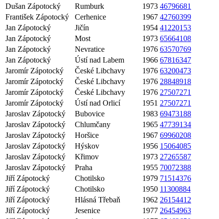
Dušan Zápotocký
Rumburk
1973
46796681
František Zápotocký
Cerhenice
1967
42760399
Jan Zápotocký
Jičín
1954
41220153
Jan Zápotocký
Most
1973
65664108
Jan Zápotocký
Nevratice
1976
63570769
Jan Zápotocký
Ústí nad Labem
1966
67816347
Jaromír Zápotocký
České Libchavy
1976
63200473
Jaromír Zápotocký
České Libchavy
1976
28848918
Jaromír Zápotocký
České Libchavy
1976
27507271
Jaromír Zápotocký
Ústí nad Orlicí
1951
27507271
Jaroslav Zápotocký
Bubovice
1983
69473188
Jaroslav Zápotocký
Chlumčany
1965
47739134
Jaroslav Zápotocký
Horšice
1967
69960208
Jaroslav Zápotocký
Hýskov
1956
15064085
Jaroslav Zápotocký
Křimov
1973
27265587
Jaroslav Zápotocký
Praha
1955
70072388
Jiří Zápotocký
Chotilsko
1979
71514376
Jiří Zápotocký
Chotilsko
1950
11300884
Jiří Zápotocký
Hlásná Třebaň
1962
26154412
Jiří Zápotocký
Jesenice
1977
26454963