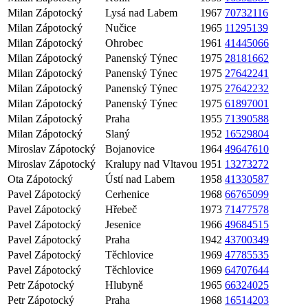
Milan Zápotocký
Lysá nad Labem
1967
70732116
Milan Zápotocký
Nučice
1965
11295139
Milan Zápotocký
Ohrobec
1961
41445066
Milan Zápotocký
Panenský Týnec
1975
28181662
Milan Zápotocký
Panenský Týnec
1975
27642241
Milan Zápotocký
Panenský Týnec
1975
27642232
Milan Zápotocký
Panenský Týnec
1975
61897001
Milan Zápotocký
Praha
1955
71390588
Milan Zápotocký
Slaný
1952
16529804
Miroslav Zápotocký
Bojanovice
1964
49647610
Miroslav Zápotocký
Kralupy nad Vltavou
1951
13273272
Ota Zápotocký
Ústí nad Labem
1958
41330587
Pavel Zápotocký
Cerhenice
1968
66765099
Pavel Zápotocký
Hřebeč
1973
71477578
Pavel Zápotocký
Jesenice
1966
49684515
Pavel Zápotocký
Praha
1942
43700349
Pavel Zápotocký
Těchlovice
1969
47785535
Pavel Zápotocký
Těchlovice
1969
64707644
Petr Zápotocký
Hlubyně
1965
66324025
Petr Zápotocký
Praha
1968
16514203