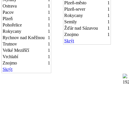
Plzeň-město
1
Ostrava
1
Plzeň-sever
1
Pacov
1
Rokycany
1
Plzeň
1
Semily
1
Pohořelice
1
Žďár nad Sázavou
1
Rokycany
1
Znojmo
1
Rychnov nad Kněžnou
1
Skrýt
Trutnov
1
Velké Meziříčí
1
Vrchlabí
1
Znojmo
1
Skrýt
19