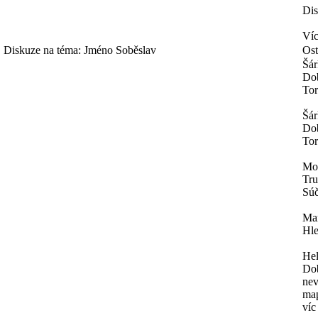
Dis
Víc
Diskuze na téma: Jméno Soběslav
Ost
Šár
Dob
Tor
Šár
Dob
Tor
Mo
Tru
Súč
Mar
Hle
He
Dob
nev
map
víc