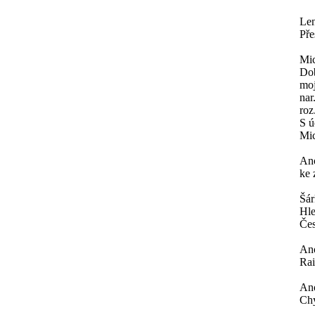
Le
Pře
Mi
Dob
moj
nar
roz
S ú
Mi
An
ke 
Šá
Hle
Čes
An
Rai
An
Chy