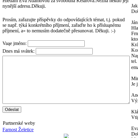
Hledám Eva Adamovou za svobodna Kelarová.Nezná někdo jeji
Ja
nynější adresu.Děkuji.
Dob
Prosím, zařazujte příspěvky do odpovídajících témat, t.j. pokud
Ján
se např. týká konkrétního příjmení, zařaďte ho k přísluąnému
Hl
příjmení, a» to nemusím dodatečně přesunovat. Děkuji. :-)
Frn
kto
Vaąe jméno:
Krá
Kon
Dnes má svátek:
Na
tel
ema
Mi
Je 
An
Výz
Kl
Vti
Partnerské weby
Ev
Farnost Želetice
Dob