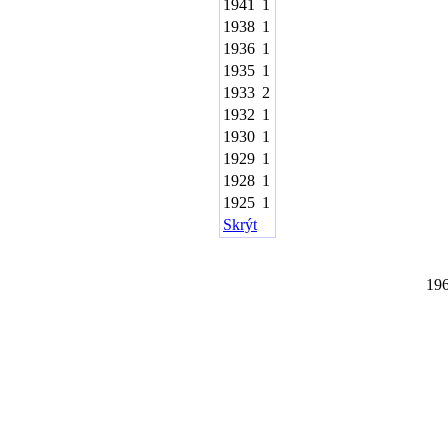
1941
1
1938
1
1936
1
1935
1
1933
2
1932
1
1930
1
1929
1
1928
1
1925
1
Skrýt
19