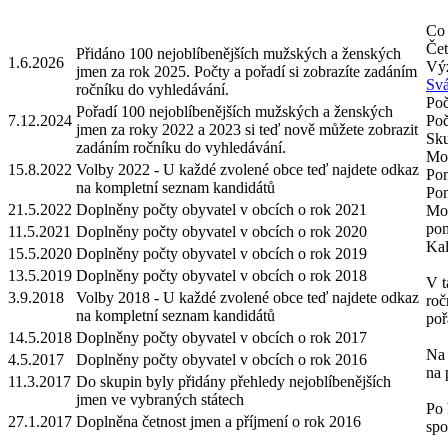
Co 
Čet
Přidáno 100 nejoblíbenějších mužských a ženských
1.6.2026
Výz
jmen za rok 2025. Počty a pořadí si zobrazíte zadáním
Svá
ročníku do vyhledávání.
Poč
Pořadí 100 nejoblíbenějších mužských a ženských
7.12.2024
Poč
jmen za roky 2022 a 2023 si teď nově můžete zobrazit
Sku
zadáním ročníku do vyhledávání.
Mož
15.8.2022
Volby 2022 - U každé zvolené obce teď najdete odkaz
Pom
na kompletní seznam kandidátů
Pom
21.5.2022
Doplněny počty obyvatel v obcích o rok 2021
Mož
pom
11.5.2021
Doplněny počty obyvatel v obcích o rok 2020
Kal
15.5.2020
Doplněny počty obyvatel v obcích o rok 2019
13.5.2019
Doplněny počty obyvatel v obcích o rok 2018
V t
3.9.2018
Volby 2018 - U každé zvolené obce teď najdete odkaz
roč
na kompletní seznam kandidátů
poř
14.5.2018
Doplněny počty obyvatel v obcích o rok 2017
Na 
4.5.2017
Doplněny počty obyvatel v obcích o rok 2016
na 
11.3.2017
Do skupin byly přidány přehledy nejoblíbenějších
jmen ve vybraných státech
Po 
27.1.2017
Doplněna četnost jmen a příjmení o rok 2016
spo