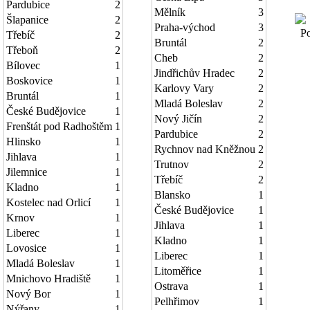
Pardubice
2
Mělník
3
Šlapanice
2
Praha-východ
3
Pov
Třebíč
2
Bruntál
2
Třeboň
2
Cheb
2
Bílovec
1
Jindřichův Hradec
2
Boskovice
1
Karlovy Vary
2
Bruntál
1
Mladá Boleslav
2
České Budějovice
1
Nový Jičín
2
Frenštát pod Radhoštěm
1
Pardubice
2
Hlinsko
1
Rychnov nad Kněžnou
2
Jihlava
1
Trutnov
2
Jilemnice
1
Třebíč
2
Kladno
1
Blansko
1
Kostelec nad Orlicí
1
České Budějovice
1
Krnov
1
Jihlava
1
Liberec
1
Kladno
1
Lovosice
1
Liberec
1
Mladá Boleslav
1
Litoměřice
1
Mnichovo Hradiště
1
Ostrava
1
Nový Bor
1
Pelhřimov
1
Nýřany
1