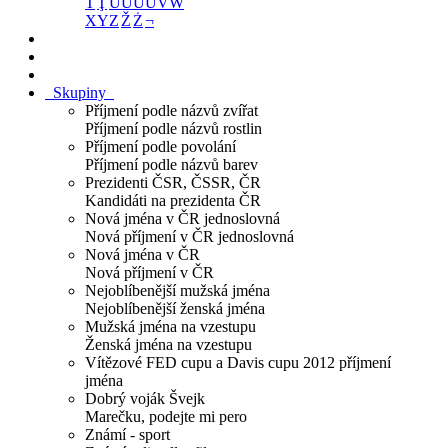
Ť
Ţ
U
Ú
Ü
Ű
V
W
X
Y
Z
Ž
Ż
¬
Skupiny
Příjmení podle názvů zvířat
Příjmení podle názvů rostlin
Příjmení podle povolání
Příjmení podle názvů barev
Prezidenti ČSR, ČSSR, ČR
Kandidáti na prezidenta ČR
Nová jména v ČR jednoslovná
Nová příjmení v ČR jednoslovná
Nová jména v ČR
Nová příjmení v ČR
Nejoblíbenější mužská jména
Nejoblíbenější ženská jména
Mužská jména na vzestupu
Ženská jména na vzestupu
Vítězové FED cupu a Davis cupu 2012 příjmení
jména
Dobrý voják Švejk
Marečku, podejte mi pero
Známí - sport