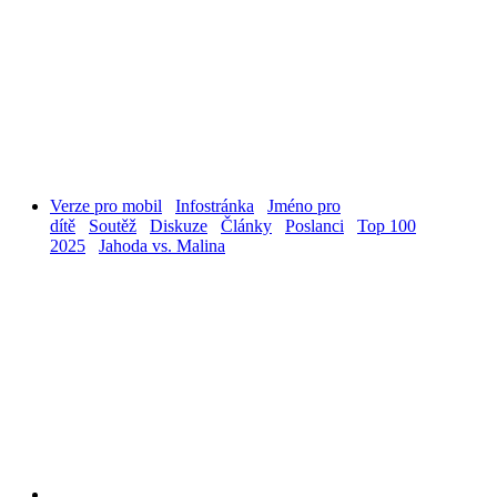
Verze pro mobil
Infostránka
Jméno pro
dítě
Soutěž
Diskuze
Články
Poslanci
Top 100
2025
Jahoda vs. Malina