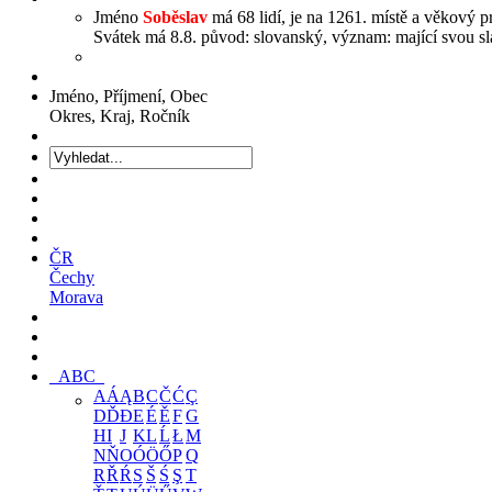
Jméno
Soběslav
má 68 lidí, je na 1261. místě a věkový p
Svátek má 8.8. původ: slovanský, význam: mající svou slá
Jméno, Příjmení, Obec
Okres, Kraj, Ročník
ČR
Čechy
Morava
ABC
A
Á
Ą
B
C
Č
Ć
Ç
D
Ď
Đ
E
É
Ě
F
G
H
I
J
K
L
Ĺ
Ł
M
N
Ň
O
Ó
Ö
Ő
P
Q
R
Ř
Ŕ
S
Š
Ś
Ş
T