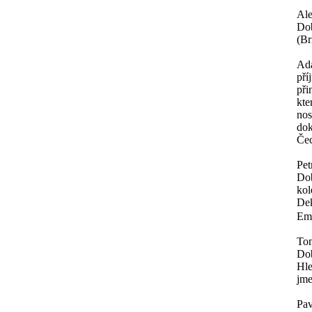
Al
Dob
(Br
Ad
pří
při
kte
nos
dok
Čec
Pet
Dob
kol
Dek
Ema
To
Do
Hle
jme
Pav