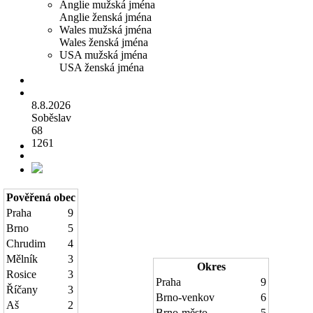
Anglie mužská jména
Anglie ženská jména
Wales mužská jména
Wales ženská jména
USA mužská jména
USA ženská jména
8.8.2026
Soběslav
68
1261
Pověřená obec
Praha
9
Brno
5
Chrudim
4
Mělník
3
Okres
Rosice
3
Praha
9
Říčany
3
Brno-venkov
6
Aš
2
Brno-město
5