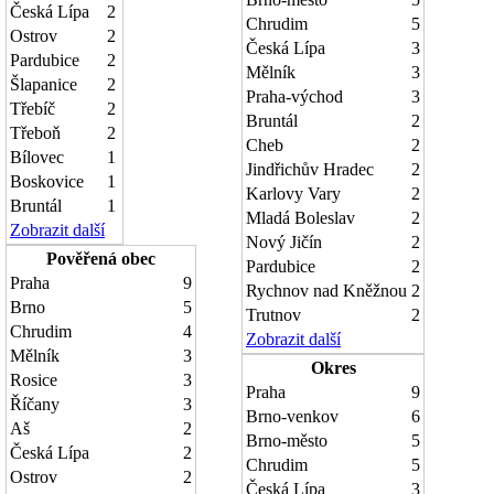
Česká Lípa
2
Chrudim
5
Ostrov
2
Česká Lípa
3
Pardubice
2
Mělník
3
Šlapanice
2
Praha-východ
3
Třebíč
2
Bruntál
2
Třeboň
2
Cheb
2
Bílovec
1
Jindřichův Hradec
2
Boskovice
1
Karlovy Vary
2
Bruntál
1
Mladá Boleslav
2
Zobrazit další
Nový Jičín
2
Pověřená obec
Pardubice
2
Praha
9
Rychnov nad Kněžnou
2
Brno
5
Trutnov
2
Chrudim
4
Zobrazit další
Mělník
3
Okres
Rosice
3
Praha
9
Říčany
3
Brno-venkov
6
Aš
2
Brno-město
5
Česká Lípa
2
Chrudim
5
Ostrov
2
Česká Lípa
3