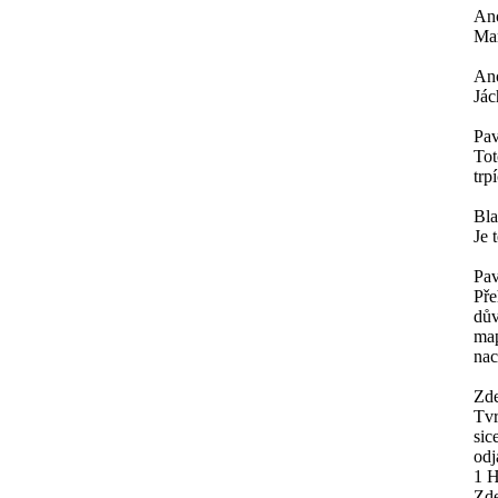
An
Mar
An
Jác
Pav
Tot
trp
Bl
Je 
Pav
Pře
dův
map
nac
Zde
Tvr
sic
odj
1 H
Zde