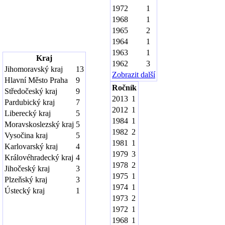
1972
1
1968
1
1965
2
1964
1
1963
1
Kraj
1962
3
Jihomoravský kraj
13
Zobrazit další
Hlavní Město Praha
9
Ročník
Středočeský kraj
9
2013
1
Pardubický kraj
7
2012
1
Liberecký kraj
5
1984
1
Moravskoslezský kraj
5
1982
2
Vysočina kraj
5
1981
1
Karlovarský kraj
4
1979
3
Královéhradecký kraj
4
1978
2
Jihočeský kraj
3
1975
1
Plzeňský kraj
3
1974
1
Ústecký kraj
1
1973
2
1972
1
1968
1