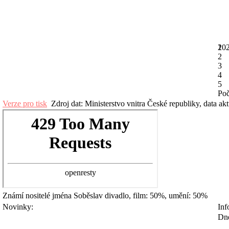
20
1
2
3
4
5
Poč
Verze pro tisk
Zdroj dat: Ministerstvo vnitra České republiky, data ak
Známí nositelé jména
Soběslav
divadlo, film: 50%, umění: 50%
Novinky:
Inf
Dne