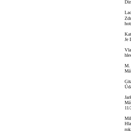
Din
Lad
Zdr
hot
Ka
Je 
Vla
hle
M.
Mát
Git
Úda
Jar
Mát
11/
Mi
Hla
rok