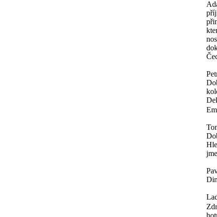
Ad
pří
při
kte
nos
dok
Čec
Pet
Dob
kol
Dek
Ema
To
Do
Hle
jme
Pav
Din
Lad
Zdr
hot