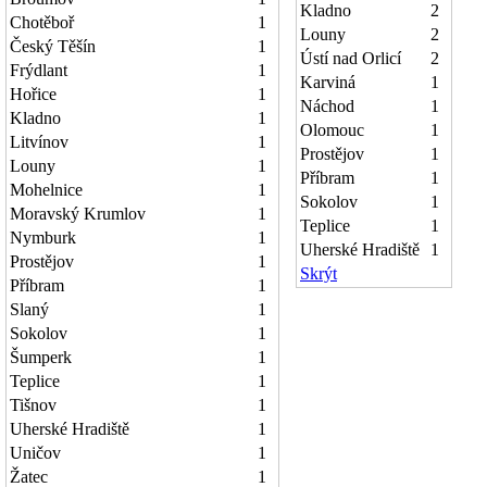
Kladno
2
Chotěboř
1
Louny
2
Český Těšín
1
Ústí nad Orlicí
2
Frýdlant
1
Karviná
1
Hořice
1
Náchod
1
Kladno
1
Olomouc
1
Litvínov
1
Prostějov
1
Louny
1
Příbram
1
Mohelnice
1
Sokolov
1
Moravský Krumlov
1
Teplice
1
Nymburk
1
Uherské Hradiště
1
Prostějov
1
Skrýt
Příbram
1
Slaný
1
Sokolov
1
Šumperk
1
Teplice
1
Tišnov
1
Uherské Hradiště
1
Uničov
1
Žatec
1