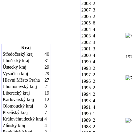
2008
2
2007
3
2006
2
2005
6
2004
4
2003
4
2002
3
Kraj
2001
3
Středočeský kraj
40
2000
4
19
Jihočeský kraj
31
1999
4
Ústecký kraj
29
1998
2
Vysočina kraj
29
1997
2
Hlavní Město Praha
27
1996
2
Jihomoravský kraj
21
1995
2
Liberecký kraj
19
1994
2
Karlovarský kraj
12
1993
4
Olomoucký kraj
8
1991
4
Plzeňský kraj
7
1990
1
Královéhradecký kraj
4
1989
2
Zlínský kraj
4
1988
2
Pardubický kraj
2