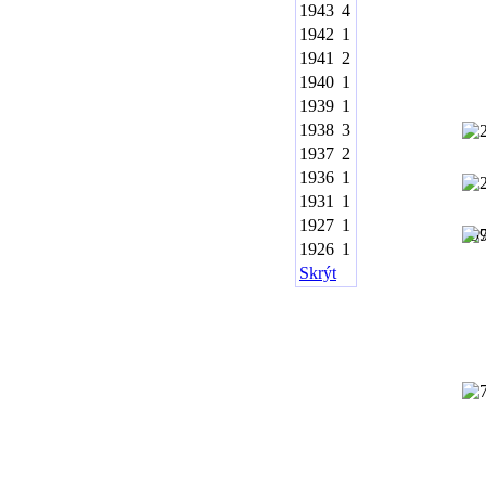
1943
4
1942
1
1941
2
1940
1
1939
1
1938
3
1937
2
1936
1
1931
1
1927
1
19
1926
1
Skrýt