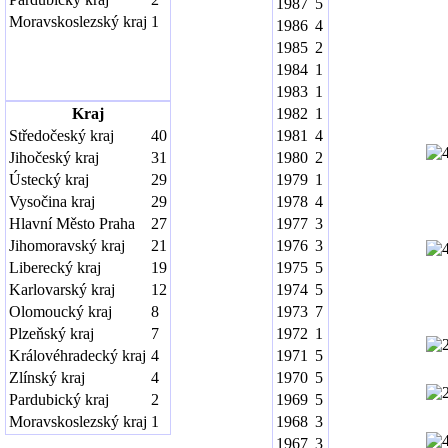
1987
5
Moravskoslezský kraj
1
1986
4
1985
2
1984
1
1983
1
Kraj
1982
1
Středočeský kraj
40
1981
4
Jihočeský kraj
31
1980
2
Ústecký kraj
29
1979
1
Vysočina kraj
29
1978
4
Hlavní Město Praha
27
1977
3
Jihomoravský kraj
21
1976
3
Liberecký kraj
19
1975
5
Karlovarský kraj
12
1974
5
Olomoucký kraj
8
1973
7
Plzeňský kraj
7
1972
1
Královéhradecký kraj
4
1971
5
Zlínský kraj
4
1970
5
Pardubický kraj
2
1969
5
Moravskoslezský kraj
1
1968
3
1967
3