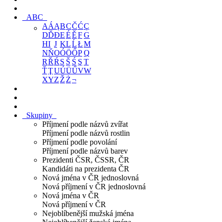
ABC
A
Á
Ą
B
C
Č
Ć
Ç
D
Ď
Đ
E
É
Ě
F
G
H
I
J
K
L
Ĺ
Ł
M
N
Ň
O
Ó
Ö
Ő
P
Q
R
Ř
Ŕ
S
Š
Ś
Ş
T
Ť
Ţ
U
Ú
Ü
Ű
V
W
X
Y
Z
Ž
Ż
¬
Skupiny
Příjmení podle názvů zvířat
Příjmení podle názvů rostlin
Příjmení podle povolání
Příjmení podle názvů barev
Prezidenti ČSR, ČSSR, ČR
Kandidáti na prezidenta ČR
Nová jména v ČR jednoslovná
Nová příjmení v ČR jednoslovná
Nová jména v ČR
Nová příjmení v ČR
Nejoblíbenější mužská jména