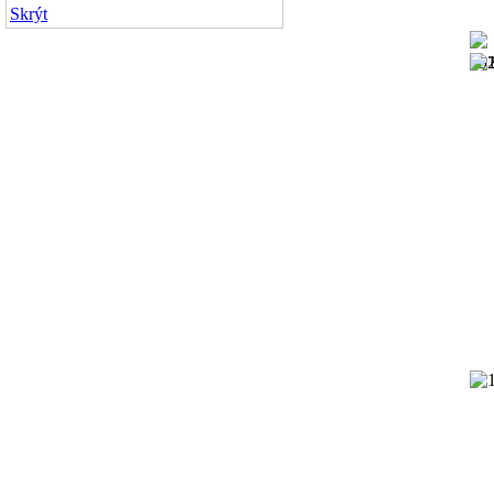
Skrýt
19