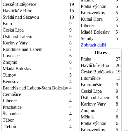
České Budějovice
19
Praha-východ
6
Havlíčkův Brod
15
Brno-venkov
5
Světlá nad Sázavou
10
Kutná Hora
5
Brno
9
Liberec
5
Česká Lípa
9
Mladá Boleslav
5
Ústí nad Labem
9
Semily
5
Karlovy Vary
8
Zobrazit další
Roudnice nad Labem
7
Okres
Lovosice
6
Praha
27
Znojmo
6
Havlíčkův Brod
26
Mladá Boleslav
5
České Budějovice
19
Turnov
5
Litoměřice
13
Benešov
4
Brno-město
9
Brandýs nad Labem-Stará Boleslav
4
Česká Lípa
9
Černošice
4
Ústí nad Labem
9
Liberec
4
Karlovy Vary
8
Prachatice
4
Znojmo
7
Šlapanice
4
Mělník
6
Tábor
4
Praha-východ
6
Třeboň
4
Brno-venkov
5