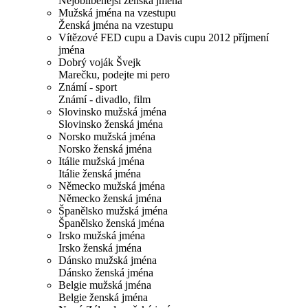
Nejoblíbenější ženská jména
Mužská jména na vzestupu
Ženská jména na vzestupu
Vítězové FED cupu a Davis cupu 2012 příjmení
jména
Dobrý voják Švejk
Marečku, podejte mi pero
Známí - sport
Známí - divadlo, film
Slovinsko mužská jména
Slovinsko ženská jména
Norsko mužská jména
Norsko ženská jména
Itálie mužská jména
Itálie ženská jména
Německo mužská jména
Německo ženská jména
Španělsko mužská jména
Španělsko ženská jména
Irsko mužská jména
Irsko ženská jména
Dánsko mužská jména
Dánsko ženská jména
Belgie mužská jména
Belgie ženská jména