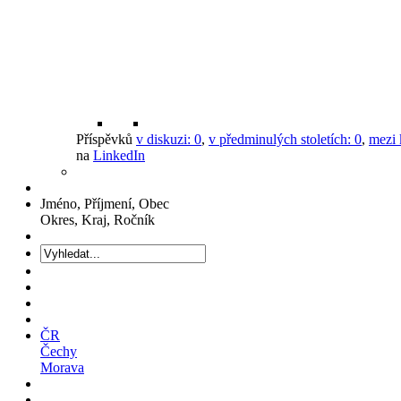
Příspěvků
v diskuzi:
0
,
v předminulých stoletích:
0
,
mezi 
na
LinkedIn
Jméno, Příjmení, Obec
Okres, Kraj, Ročník
ČR
Čechy
Morava