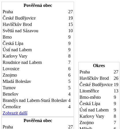
Pověřená obec
Praha
27
České Budějovice
19
Havlíčkův Brod
15
Světlá nad Sázavou
10
Brno
9
Česká Lípa
9
Ústí nad Labem
9
Karlovy Vary
8
Roudnice nad Labem
7
Okres
Lovosice
6
Praha
27
Znojmo
6
Havlíčkův Brod
26
Mladá Boleslav
5
České Budějovice
19
Turnov
5
Litoměřice
13
Benešov
4
Brno-město
9
Brandýs nad Labem-Stará Boleslav
4
Česká Lípa
9
Černošice
4
Ústí nad Labem
9
Zobrazit další
Karlovy Vary
8
Pověřená obec
Znojmo
7
Praha
27
Mělník
6