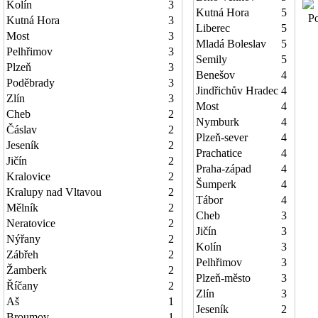
Kolín
3
Kutná Hora
5
Poč
Kutná Hora
3
Liberec
5
Most
3
Mladá Boleslav
5
Pelhřimov
3
Semily
5
Plzeň
3
Benešov
4
Poděbrady
3
Jindřichův Hradec
4
Zlín
3
Most
4
Cheb
2
Nymburk
4
Čáslav
2
Plzeň-sever
4
Jeseník
2
Prachatice
4
Jičín
2
Praha-západ
4
Kralovice
2
Šumperk
4
Kralupy nad Vltavou
2
Tábor
4
Mělník
2
Cheb
3
Neratovice
2
Jičín
3
Nýřany
2
Kolín
3
Zábřeh
2
Pelhřimov
3
Žamberk
2
Plzeň-město
3
Říčany
2
Zlín
3
Aš
1
Jeseník
2
Broumov
1