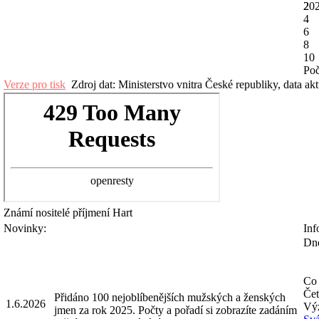
20
2
4
6
8
10
Poč
Verze pro tisk
Zdroj dat: Ministerstvo vnitra České republiky, data ak
Známí nositelé příjmení
Hart
Novinky:
Inf
Dne
Co 
Čet
Přidáno 100 nejoblíbenějších mužských a ženských
1.6.2026
Výz
jmen za rok 2025. Počty a pořadí si zobrazíte zadáním