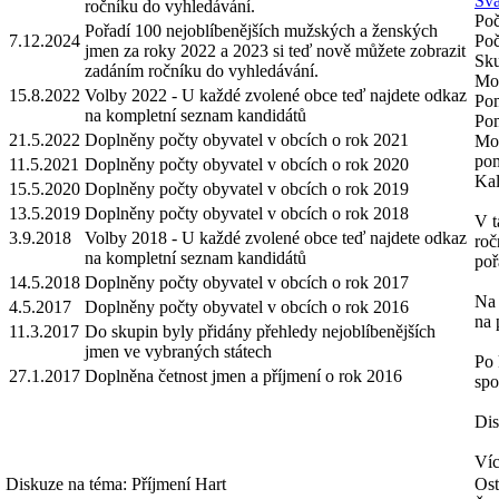
Svá
ročníku do vyhledávání.
Poč
Pořadí 100 nejoblíbenějších mužských a ženských
7.12.2024
Poč
jmen za roky 2022 a 2023 si teď nově můžete zobrazit
Sku
zadáním ročníku do vyhledávání.
Mož
15.8.2022
Volby 2022 - U každé zvolené obce teď najdete odkaz
Pom
na kompletní seznam kandidátů
Pom
21.5.2022
Doplněny počty obyvatel v obcích o rok 2021
Mož
pom
11.5.2021
Doplněny počty obyvatel v obcích o rok 2020
Kal
15.5.2020
Doplněny počty obyvatel v obcích o rok 2019
13.5.2019
Doplněny počty obyvatel v obcích o rok 2018
V t
3.9.2018
Volby 2018 - U každé zvolené obce teď najdete odkaz
roč
na kompletní seznam kandidátů
poř
14.5.2018
Doplněny počty obyvatel v obcích o rok 2017
Na 
4.5.2017
Doplněny počty obyvatel v obcích o rok 2016
na 
11.3.2017
Do skupin byly přidány přehledy nejoblíbenějších
jmen ve vybraných státech
Po 
27.1.2017
Doplněna četnost jmen a příjmení o rok 2016
spo
Dis
Víc
Diskuze na téma: Příjmení Hart
Ost