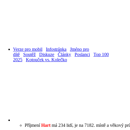
Verze pro mobil
Infostránka
Jméno pro
dítě
Soutěž
Diskuze
Články
Poslanci
Top 100
2025
Kotouček vs. Kolečko
Příjmení
Hart
má 234 lidí, je na 7182. místě a věkový prů