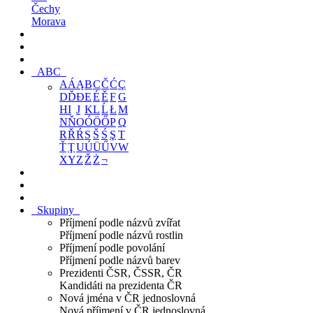
Čechy
Morava
ABC
A
Á
Ą
B
C
Č
Ć
Ç
D
Ď
Đ
E
É
Ě
F
G
H
I
J
K
L
Ĺ
Ł
M
N
Ň
O
Ó
Ö
Ő
P
Q
R
Ř
Ŕ
S
Š
Ś
Ş
T
Ť
Ţ
U
Ú
Ü
Ű
V
W
X
Y
Z
Ž
Ż
¬
Skupiny
Příjmení podle názvů zvířat
Příjmení podle názvů rostlin
Příjmení podle povolání
Příjmení podle názvů barev
Prezidenti ČSR, ČSSR, ČR
Kandidáti na prezidenta ČR
Nová jména v ČR jednoslovná
Nová příjmení v ČR jednoslovná