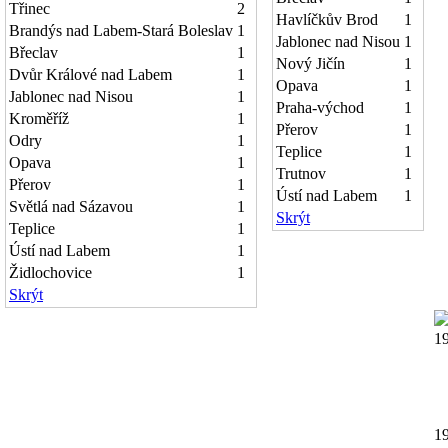
Třinec
2
Havlíčkův Brod
1
Brandýs nad Labem-Stará Boleslav
1
Jablonec nad Nisou
1
Břeclav
1
Nový Jičín
1
Dvůr Králové nad Labem
1
Opava
1
Jablonec nad Nisou
1
Praha-východ
1
Kroměříž
1
Přerov
1
Odry
1
Teplice
1
Opava
1
Trutnov
1
Přerov
1
Ústí nad Labem
1
Světlá nad Sázavou
1
Skrýt
Teplice
1
Ústí nad Labem
1
Židlochovice
1
Skrýt
1
1