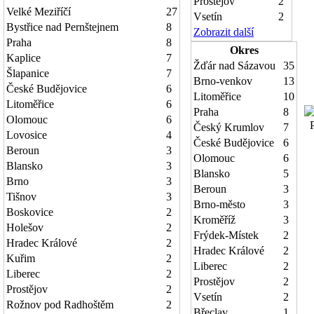
Prostějov
2
Velké Meziříčí
27
Vsetín
2
Bystřice nad Pernštejnem
8
Zobrazit další
Praha
8
Okres
Kaplice
7
Žďár nad Sázavou
35
Šlapanice
7
Brno-venkov
13
České Budějovice
6
Litoměřice
10
Litoměřice
6
Praha
8
Olomouc
6
Po
Český Krumlov
7
Lovosice
4
České Budějovice
6
Beroun
3
Olomouc
6
Blansko
3
Blansko
5
Brno
3
Beroun
3
Tišnov
3
Brno-město
3
Boskovice
2
Kroměříž
3
Holešov
2
Frýdek-Místek
2
Hradec Králové
2
Hradec Králové
2
Kuřim
2
Liberec
2
Liberec
2
Prostějov
2
Prostějov
2
Vsetín
2
Rožnov pod Radhoštěm
2
Břeclav
1