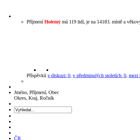
Příjmení
Holemý
má 119 lidí, je na 14183. místě a věkový
Příspěvků
v diskuzi:
0
,
v předminulých stoletích:
0
,
mezi 
Jméno, Příjmení, Obec
Okres, Kraj, Ročník
ČR