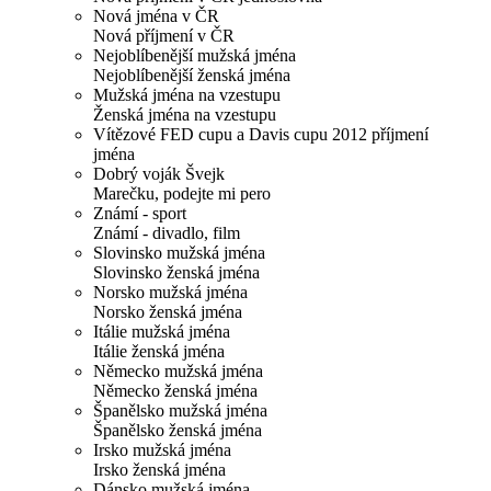
Nová jména v ČR
Nová příjmení v ČR
Nejoblíbenější mužská jména
Nejoblíbenější ženská jména
Mužská jména na vzestupu
Ženská jména na vzestupu
Vítězové FED cupu a Davis cupu 2012 příjmení
jména
Dobrý voják Švejk
Marečku, podejte mi pero
Známí - sport
Známí - divadlo, film
Slovinsko mužská jména
Slovinsko ženská jména
Norsko mužská jména
Norsko ženská jména
Itálie mužská jména
Itálie ženská jména
Německo mužská jména
Německo ženská jména
Španělsko mužská jména
Španělsko ženská jména
Irsko mužská jména
Irsko ženská jména
Dánsko mužská jména