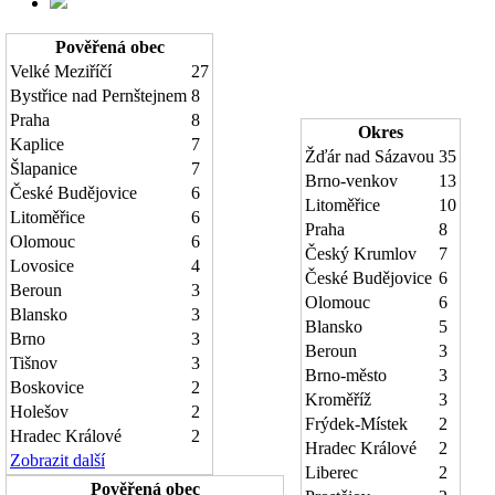
Pověřená obec
Velké Meziříčí
27
Bystřice nad Pernštejnem
8
Praha
8
Okres
Kaplice
7
Žďár nad Sázavou
35
Šlapanice
7
Brno-venkov
13
České Budějovice
6
Litoměřice
10
Litoměřice
6
Praha
8
Olomouc
6
Český Krumlov
7
Lovosice
4
České Budějovice
6
Beroun
3
Olomouc
6
Blansko
3
Blansko
5
Brno
3
Beroun
3
Tišnov
3
Brno-město
3
Boskovice
2
Kroměříž
3
Holešov
2
Frýdek-Místek
2
Hradec Králové
2
Hradec Králové
2
Zobrazit další
Liberec
2
Pověřená obec