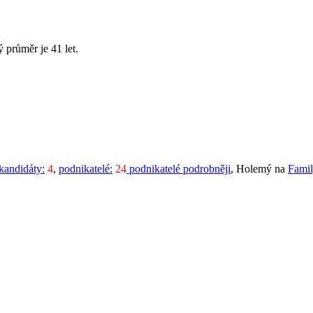
 průměr je 41 let.
kandidáty:
4
,
podnikatelé:
24
podnikatelé podrobněji
, Holemý na
Famil