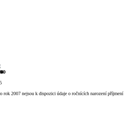
900
910
920
930
940
950
960
970
980
990
000
5
5
o rok 2007 nejsou k dispozici údaje o ročnících narození příjmení