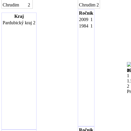
Chrudim
2
Chrudim
2
Ročník
Kraj
2009
1
Pardubický kraj
2
1984
1
1
1
1
1
1
1
1
1
1
1
2
0.
1
1.
2
Pr
Ročník