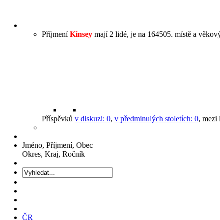
Příjmení
Kinsey
mají 2 lidé, je na 164505. místě a věkový
Příspěvků
v diskuzi:
0
,
v předminulých stoletích:
0
, mezi
Jméno, Příjmení, Obec
Okres, Kraj, Ročník
ČR