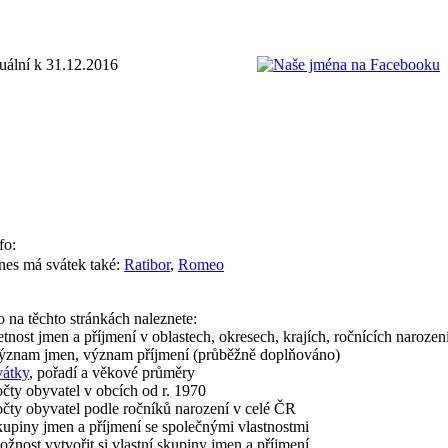
tuální k 31.12.2016
fo:
es má svátek také:
Ratibor
,
Romeo
 na těchto stránkách naleznete:
tnost jmen a příjmení v oblastech, okresech, krajích, ročnících narozen
ýznam jmen, význam příjmení (průběžně doplňováno)
vátky
, pořadí a věkové průměry
čty obyvatel v obcích od r. 1970
čty obyvatel podle ročníků narození v celé ČR
upiny jmen a příjmení se společnými vlastnostmi
žnost vytvořit si vlastní skupiny jmen a příjmení