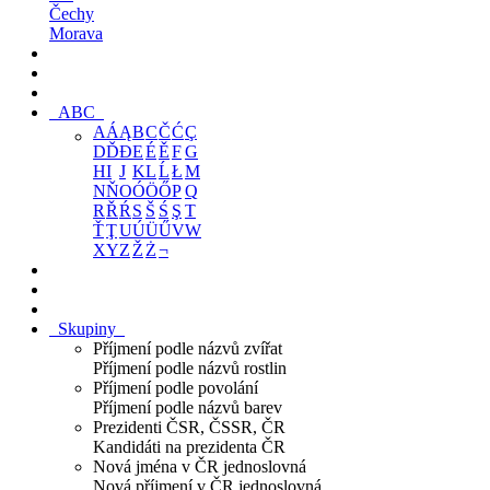
Čechy
Morava
ABC
A
Á
Ą
B
C
Č
Ć
Ç
D
Ď
Đ
E
É
Ě
F
G
H
I
J
K
L
Ĺ
Ł
M
N
Ň
O
Ó
Ö
Ő
P
Q
R
Ř
Ŕ
S
Š
Ś
Ş
T
Ť
Ţ
U
Ú
Ü
Ű
V
W
X
Y
Z
Ž
Ż
¬
Skupiny
Příjmení podle názvů zvířat
Příjmení podle názvů rostlin
Příjmení podle povolání
Příjmení podle názvů barev
Prezidenti ČSR, ČSSR, ČR
Kandidáti na prezidenta ČR
Nová jména v ČR jednoslovná
Nová příjmení v ČR jednoslovná