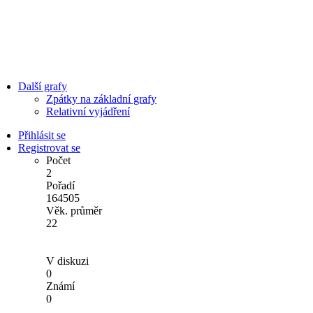
Další grafy
Zpátky na základní grafy
Relativní vyjádření
Přihlásit se
Registrovat se
Počet
2
Pořadí
164505
Věk. průměr
22
V diskuzi
0
Známí
0