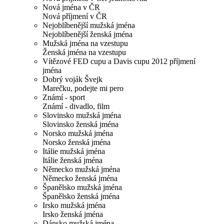
Nová jména v ČR
Nová příjmení v ČR
Nejoblíbenější mužská jména
Nejoblíbenější ženská jména
Mužská jména na vzestupu
Ženská jména na vzestupu
Vítězové FED cupu a Davis cupu 2012 příjmení
jména
Dobrý voják Švejk
Marečku, podejte mi pero
Známí - sport
Známí - divadlo, film
Slovinsko mužská jména
Slovinsko ženská jména
Norsko mužská jména
Norsko ženská jména
Itálie mužská jména
Itálie ženská jména
Německo mužská jména
Německo ženská jména
Španělsko mužská jména
Španělsko ženská jména
Irsko mužská jména
Irsko ženská jména
Dánsko mužská jména