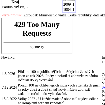
Kraj
2009
1
Pardubický kraj
2
1984
1
Verze pro tisk
Zdroj dat: Ministerstvo vnitra České republiky, data ak
Novinky:
In
Dn
Přidáno 100 nejoblíbenějších mužských a ženských
1.6.2026
Co
jmen za rok 2025. Počty a pořadí si zobrazíte zadáním
Če
ročníku do vyhledávání.
V
Pořadí 100 nejoblíbenějších mužských a ženských jmen
7.12.2024
S
za roky 2022 a 2023 si teď nově můžete zobrazit
Po
zadáním ročníku do vyhledávání.
Po
15.8.2022
Volby 2022 - U každé zvolené obce teď najdete odkaz
Sk
na kompletní seznam kandidátů
Mo