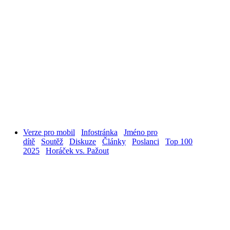
Verze pro mobil
Infostránka
Jméno pro
dítě
Soutěž
Diskuze
Články
Poslanci
Top 100
2025
Horáček vs. Pažout