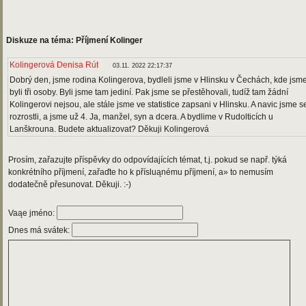
Diskuze na téma: Příjmení Kolinger
Kolingerová Denisa Rút
03.11. 2022 22:17:37
Dobrý den, jsme rodina Kolingerova, bydleli jsme v Hlinsku v Čechách, kde jsm
byli tři osoby. Byli jsme tam jediní. Pak jsme se přestěhovali, tudíž tam žádní
Kolingerovi nejsou, ale stále jsme ve statistice zapsani v Hlinsku. A navic jsme s
rozrostli, a jsme už 4. Ja, manžel, syn a dcera. A bydlime v Rudolticích u
Lanškrouna. Budete aktualizovat? Děkuji Kolingerová
Prosím, zařazujte příspěvky do odpovídajících témat, t.j. pokud se např. týká
konkrétního příjmení, zařaďte ho k přísluąnému příjmení, a» to nemusím
dodatečně přesunovat. Děkuji. :-)
Vaąe jméno:
Dnes má svátek: