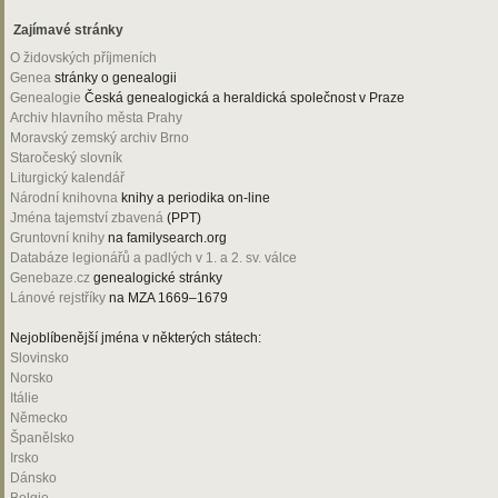
Zajímavé stránky
O židovských příjmeních
Genea
stránky o genealogii
Genealogie
Česká genealogická a heraldická společnost v Praze
Archiv hlavního města Prahy
Moravský zemský archiv Brno
Staročeský slovník
Liturgický kalendář
Národní knihovna
knihy a periodika on-line
Jména tajemství zbavená
(PPT)
Gruntovní knihy
na familysearch.org
Databáze legionářů a padlých v 1. a 2. sv. válce
Genebaze.cz
genealogické stránky
Lánové rejstříky
na MZA 1669–1679
Nejoblíbenější jména v některých státech:
Slovinsko
Norsko
Itálie
Německo
Španělsko
Irsko
Dánsko