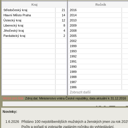
Kraj
Ročník
Středočeský kraj
21
2016
Hlavní Město Praha
14
2014
Ústecký kraj
12
2010
Liberecký kraj
8
2009
Jihočeský kraj
4
2008
Pardubický kraj
2
2005
2002
1999
1993
1992
1991
1990
1989
1988
1987
1986
Zobrazit další
Verze pro tisk
Zdroj dat: Ministerstvo vnitra České republiky, data aktuální k 31.12.2016
Novinky:
1.6.2026
Přidáno 100 nejoblíbenějších mužských a ženských jmen za rok 202
Počty a pořadí si zobrazíte zadáním ročníku do vyhledávání.