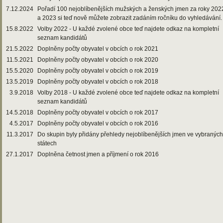
7.12.2024
Pořadí 100 nejoblíbenějších mužských a ženských jmen za roky 202
a 2023 si teď nově můžete zobrazit zadáním ročníku do vyhledávání.
15.8.2022
Volby 2022 - U každé zvolené obce teď najdete odkaz na kompletní
seznam kandidátů
21.5.2022
Doplněny počty obyvatel v obcích o rok 2021
11.5.2021
Doplněny počty obyvatel v obcích o rok 2020
15.5.2020
Doplněny počty obyvatel v obcích o rok 2019
13.5.2019
Doplněny počty obyvatel v obcích o rok 2018
3.9.2018
Volby 2018 - U každé zvolené obce teď najdete odkaz na kompletní
seznam kandidátů
14.5.2018
Doplněny počty obyvatel v obcích o rok 2017
4.5.2017
Doplněny počty obyvatel v obcích o rok 2016
11.3.2017
Do skupin byly přidány přehledy nejoblíbenějších jmen ve vybraných
státech
27.1.2017
Doplněna četnost jmen a příjmení o rok 2016