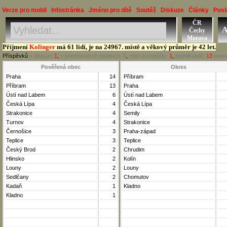
Verze pro mobil
Infostránka
Jméno pro dítě
Soutěž
Diskuze
Články
Posl
ČR
Jméno, Příjmení, Obec
A
Čechy
Okres, Kraj, Ročník
Morava
Příjmení
Kolinger
má 61 lidí, je na 24967. místě a věkový průměr je 42 let.
Příspěvků
v diskuzi:
1
,
v předminulých stoletích:
0
,
mezi kandidáty:
1
,
podnikatelé:
13
podni
Pověřená obec
Okres
Praha
14
Příbram
Příbram
13
Praha
Ústí nad Labem
6
Ústí nad Labem
Česká Lípa
4
Česká Lípa
Strakonice
4
Semily
Turnov
4
Strakonice
Černošice
3
Praha-západ
Teplice
3
Teplice
Český Brod
2
Chrudim
Hlinsko
2
Kolín
Louny
2
Louny
Sedlčany
2
Chomutov
Kadaň
1
Kladno
Kladno
1