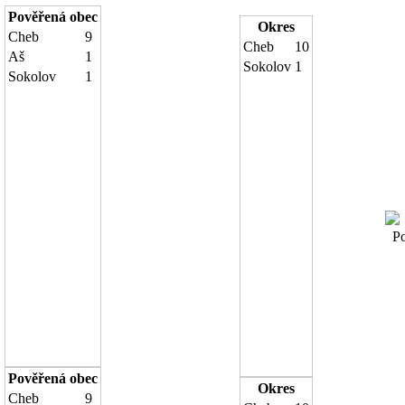
Pověřená obec
Okres
Cheb
9
Cheb
10
Aš
1
Sokolov
1
Sokolov
1
Poč
Pověřená obec
Okres
Cheb
9