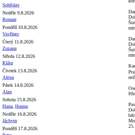
koh
Soběslav
Da
Neděle 9.8.2026
Dob
Roman
Šum
Pondělí 10.8.2026
min
Vavřinec
Da
Úterý 11.8.2026
Dob
Zuzana
Šum
min
Středa 12.8.2026
Klára
Ka
Čtvrtek 13.8.2026
Pra
Alena
než
Pátek 14.8.2026
Os
Alan
Hle
Sobota 15.8.2026
Pav
Hana
,
Hanna
Dob
Neděle 16.8.2026
bib
Jáchym
Moh
25.
Pondělí 17.8.2026