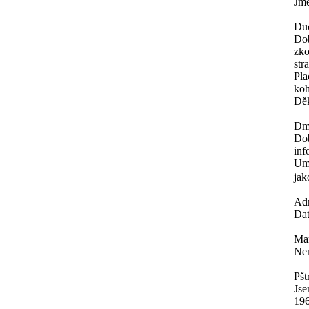
Jmé
Du
Dob
zko
str
Pla
koh
Děk
Dm
Dob
inf
Umě
jak
Ad
Dat
Mar
Nen
Pšt
Jse
196