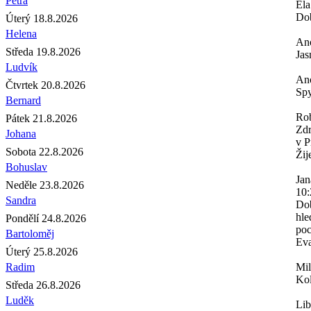
Petra
Ela
Dob
Úterý 18.8.2026
Helena
An
Středa 19.8.2026
Jas
Ludvík
An
Čtvrtek 20.8.2026
Spy
Bernard
Rob
Pátek 21.8.2026
Zdr
Johana
v P
Sobota 22.8.2026
Žij
Bohuslav
Jan
Neděle 23.8.2026
10:
Sandra
Dob
hle
Pondělí 24.8.2026
poc
Bartoloměj
Eva
Úterý 25.8.2026
Radim
Mi
Kol
Středa 26.8.2026
Luděk
Lib