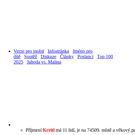
Verze pro mobil
Infostránka
Jméno pro
dítě
Soutěž
Diskuze
Články
Poslanci
Top 100
2025
Jahoda vs. Malina
Příjmení
Kreitl
má 11 lidí, je na 74509. místě a věkový pr