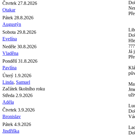
Dob
Čtvrtek 27.8.2026
Nem
Otakar
Pře
Pátek 28.8.2026
Augustýn
Lib
Sobota 29.8.2026
Do
Evelína
Hle
???
Neděle 30.8.2026
Já 
Vladěna
Pře
Pondělí 31.8.2026
Pavlína
Kl
pův
Úterý 1.9.2026
Linda
,
Samuel
Mar
Začátek školního roku
Jme
uži
Středa 2.9.2026
Adéla
Luc
Čtvrtek 3.9.2026
Dob
Bronislav
Vác
Pátek 4.9.2026
Lad
Jindřiška
Dob