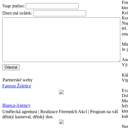
Frn
Vaąe jméno:
kto
Krá
Dnes má svátek:
Kon
Na
tel
ema
Mi
Je 
An
Výz
Kl
Partnerské weby
Vti
Farnost Želetice
Ev
Dob
Mam
Bianca-Agency
řeč
kte
Umělecká agentura | Realizace Firemních Akcí | Program na váš
kal
dětský karneval, dětský den.
Neu