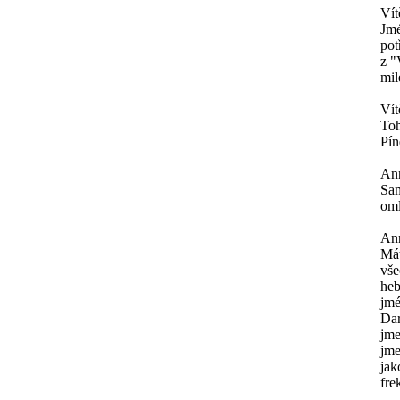
Vít
Jmé
pot
z "
mil
Vít
Toh
Pín
An
Sam
oml
An
Mát
vše
heb
jmé
Dar
jme
jme
jak
fre