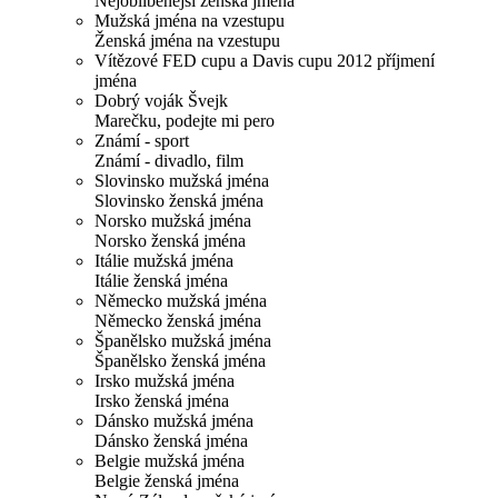
Nejoblíbenější ženská jména
Mužská jména na vzestupu
Ženská jména na vzestupu
Vítězové FED cupu a Davis cupu 2012 příjmení
jména
Dobrý voják Švejk
Marečku, podejte mi pero
Známí - sport
Známí - divadlo, film
Slovinsko mužská jména
Slovinsko ženská jména
Norsko mužská jména
Norsko ženská jména
Itálie mužská jména
Itálie ženská jména
Německo mužská jména
Německo ženská jména
Španělsko mužská jména
Španělsko ženská jména
Irsko mužská jména
Irsko ženská jména
Dánsko mužská jména
Dánsko ženská jména
Belgie mužská jména
Belgie ženská jména