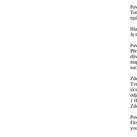
Pav
Tot
trp
Bl
Je 
Pav
Pře
dův
map
nac
Zde
Tvr
sic
odj
1 H
Zde
Pav
Fir
you