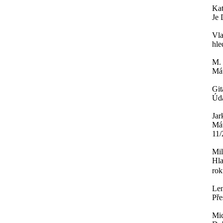
Ka
Je 
Vla
hle
M.
Mát
Git
Úda
Jar
Mát
11/
Mi
Hla
rok
Le
Pře
Mi