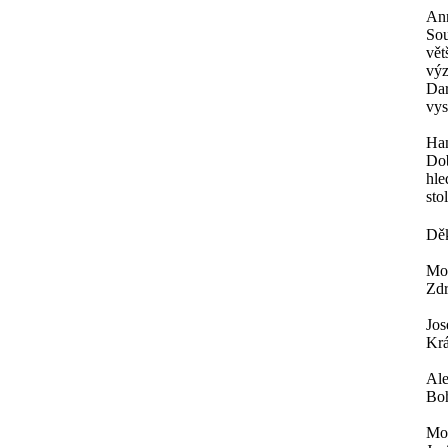
An
Sou
vět
výz
Dar
vys
Ha
Dob
hle
sto
Děk
Mor
Zdr
Jos
Krá
Al
Boh
Mor