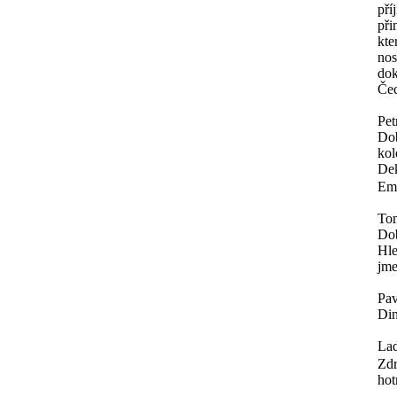
pří
při
kte
nos
dok
Čec
Pet
Dob
kol
Dek
Ema
To
Do
Hle
jme
Pav
Din
Lad
Zdr
hot