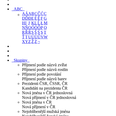
ABC
A
Á
Ą
B
C
Č
Ć
Ç
D
Ď
Đ
E
É
Ě
F
G
H
I
J
K
L
Ĺ
Ł
M
N
Ň
O
Ó
Ö
Ő
P
Q
R
Ř
Ŕ
S
Š
Ś
Ş
T
Ť
Ţ
U
Ú
Ü
Ű
V
W
X
Y
Z
Ž
Ż
¬
Skupiny
Příjmení podle názvů zvířat
Příjmení podle názvů rostlin
Příjmení podle povolání
Příjmení podle názvů barev
Prezidenti ČSR, ČSSR, ČR
Kandidáti na prezidenta ČR
Nová jména v ČR jednoslovná
Nová příjmení v ČR jednoslovná
Nová jména v ČR
Nová příjmení v ČR
Nejoblíbenější mužská jména