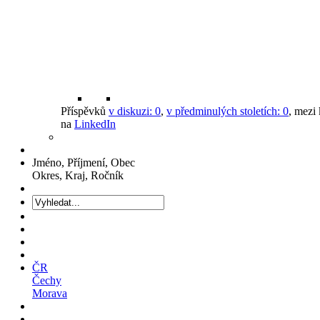
Příspěvků
v diskuzi:
0
,
v předminulých stoletích:
0
, mezi
na
LinkedIn
Jméno, Příjmení, Obec
Okres, Kraj, Ročník
ČR
Čechy
Morava