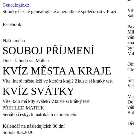
Genealogie.cz
Vít
Stránky České genealogické a heraldické společnosti v Praze.
Sab
Facebook
Pav
Mil
vám
Naše jména
zná
SOUBOJ PŘÍJMENÍ
by 
Mil
Dnes: Jahoda vs. Malina
Oli
KVÍZ MĚSTA A KRAJE
Chy
Šim
Víte, které město leží ve kterém kraji? Zkuste si krátký test.
V H
KVÍZ SVÁTKY
Ma
Víte, kdo má kdy svátek? Zkuste si krátký test.
Dob
vál
PŘEHLED MATRIK
Bab
Seriál o českých matrikách na internetu.
Děk
Kalendář na následujících 30 dní
Sobota 8.8.2026