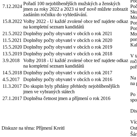
Poč
Pořadí 100 nejoblíbenějších mužských a ženských
7.12.2024
Poč
jmen za roky 2022 a 2023 si teď nově můžete zobrazit
Sku
zadáním ročníku do vyhledávání.
Mož
15.8.2022
Volby 2022 - U každé zvolené obce teď najdete odkaz
Pom
na kompletní seznam kandidátů
Pom
21.5.2022
Doplněny počty obyvatel v obcích o rok 2021
Mož
pom
11.5.2021
Doplněny počty obyvatel v obcích o rok 2020
Kal
15.5.2020
Doplněny počty obyvatel v obcích o rok 2019
13.5.2019
Doplněny počty obyvatel v obcích o rok 2018
V t
3.9.2018
Volby 2018 - U každé zvolené obce teď najdete odkaz
roč
na kompletní seznam kandidátů
poř
14.5.2018
Doplněny počty obyvatel v obcích o rok 2017
Na 
4.5.2017
Doplněny počty obyvatel v obcích o rok 2016
na 
11.3.2017
Do skupin byly přidány přehledy nejoblíbenějších
jmen ve vybraných státech
Po 
27.1.2017
Doplněna četnost jmen a příjmení o rok 2016
spo
Dis
Víc
Diskuze na téma: Příjmení Kreitl
Ost
Šár