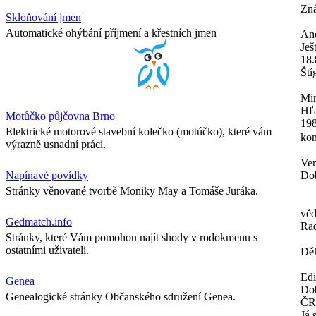
Zná
Skloňování jmen
Automatické ohýbání příjmení a křestních jmen
An
Ješ
18.
Ští
Mir
Hľa
Motůčko půjčovna Brno
198
Elektrické motorové stavební kolečko (motúčko), které vám
kon
výrazně usnadní práci.
Ver
Napínavé povídky
Dob
Stránky věnované tvorbě Moniky May a Tomáše Juráka.
věd
Gedmatch.info
Ra
Stránky, které Vám pomohou najít shody v rodokmenu s
ostatními uživateli.
Děk
Ed
Genea
Dob
Genealogické stránky Občanského sdružení Genea.
ČR
Já 