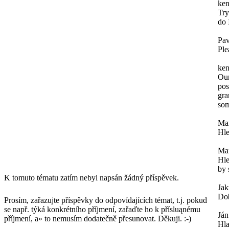
ken
Try
do 
Pav
Ple
ken
Our
pos
gra
som
Mar
Hle
Mar
Hle
by 
K tomuto tématu zatím nebyl napsán žádný příspěvek.
Ja
Dob
Prosím, zařazujte příspěvky do odpovídajících témat, t.j. pokud
se např. týká konkrétního příjmení, zařaďte ho k přísluąnému
Ján
příjmení, a» to nemusím dodatečně přesunovat. Děkuji. :-)
Hl