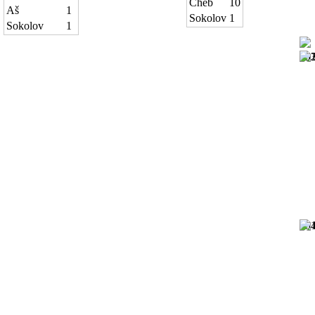
Cheb
10
Aš
1
Sokolov
1
Sokolov
1
19
19
19