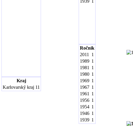
1939
1
Ročník
2011
1
1989
1
1981
1
1980
1
Kraj
1969
1
Karlovarský kraj
11
1967
1
1961
1
1956
1
1954
1
1946
1
1939
1
19