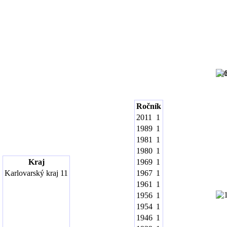
19
Ročník
2011
1
1989
1
1981
1
1980
1
Kraj
1969
1
Karlovarský kraj
11
1967
1
1961
1
1956
1
1954
1
1946
1