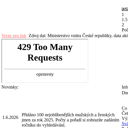
20
0.5
1
1.5
2
Poč
Verze pro tisk
Zdroj dat: Ministerstvo vnitra České republiky, data ak
Novinky:
Inf
Dne
Co 
Čet
Přidáno 100 nejoblíbenějších mužských a ženských
1.6.2026
Výz
jmen za rok 2025. Počty a pořadí si zobrazíte zadáním
Svá
ročníku do vyhledávání.