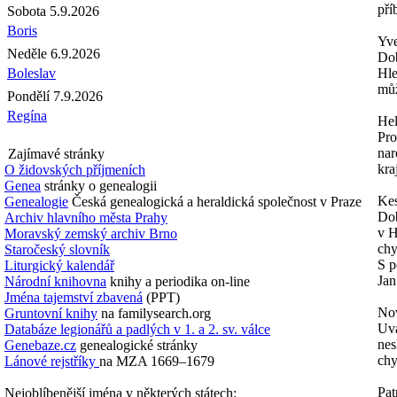
pří
Sobota 5.9.2026
Boris
Yve
Neděle 6.9.2026
Do
Boleslav
Hle
můž
Pondělí 7.9.2026
Regína
Hel
Pro
nar
Zajímavé stránky
kra
O židovských příjmeních
Genea
stránky o genealogii
Kes
Genealogie
Česká genealogická a heraldická společnost v Praze
Dob
Archiv hlavního města Prahy
v H
Moravský zemský archiv Brno
chy
Staročeský slovník
S p
Liturgický kalendář
Jan
Národní knihovna
knihy a periodika on-line
Jména tajemství zbavená
(PPT)
No
Gruntovní knihy
na familysearch.org
Uvá
Databáze legionářů a padlých v 1. a 2. sv. válce
nes
Genebaze.cz
genealogické stránky
ch
Lánové rejstříky
na MZA 1669–1679
Pat
Nejoblíbenější jména v některých státech: