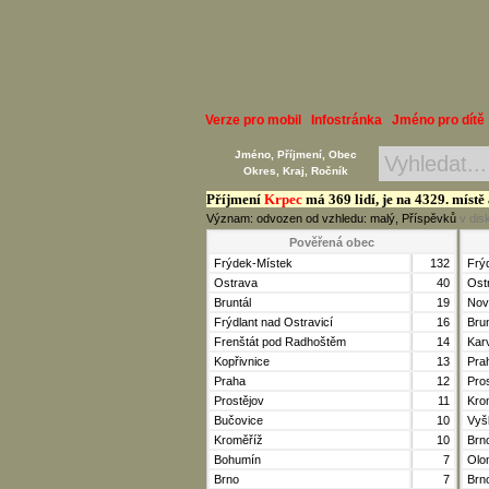
Verze pro mobil
Infostránka
Jméno pro dítě
Jméno, Příjmení, Obec
Okres, Kraj, Ročník
Příjmení
Krpec
má 369 lidí, je na 4329. místě
Význam: odvozen od vzhledu: malý, Příspěvků
v dis
Pověřená obec
Frýdek-Místek
132
Frý
Ostrava
40
Ost
Bruntál
19
Nov
Frýdlant nad Ostravicí
16
Brun
Frenštát pod Radhoštěm
14
Kar
Kopřivnice
13
Pra
Praha
12
Pro
Prostějov
11
Kro
Bučovice
10
Vyš
Kroměříž
10
Brn
Bohumín
7
Olo
Brno
7
Brn