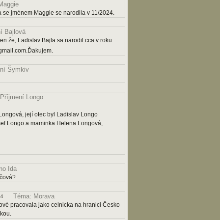
Maggie
a se jménem Maggie se narodila v 11/2024.
í Bajlová
n že, Ladislav Bajla sa narodil cca v roku
gmail.com.Ďakujem.
ní Šymkiv
Příjmení Longo
ngová, její otec byl Ladislav Longo
osef Longo a maminka Helena Longová,
o Ida
ičová?
Téma: Morava
44
ové pracovala jako celnicka na hranici Česko
čkou.