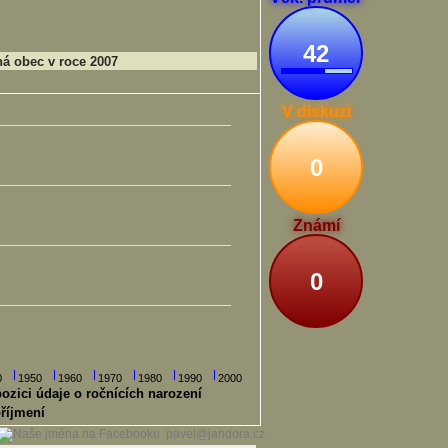
42
á obec v roce 2007
V diskuzi
0
Známí
0
0
1950
1960
1970
1980
1990
2000
pozici údaje o ročnících narození
říjmení
pavel@jandora.cz