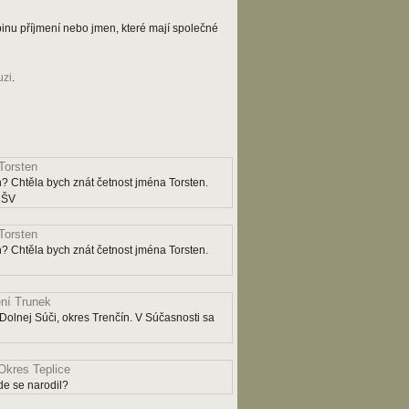
kupinu příjmení nebo jmen, které mají společné
uzi
.
Torsten
? Chtěla bych znát četnost jména Torsten.
y ŠV
Torsten
? Chtěla bych znát četnost jména Torsten.
ní Trunek
Dolnej Súči, okres Trenčín. V Súčasnosti sa
Okres Teplice
e se narodil?