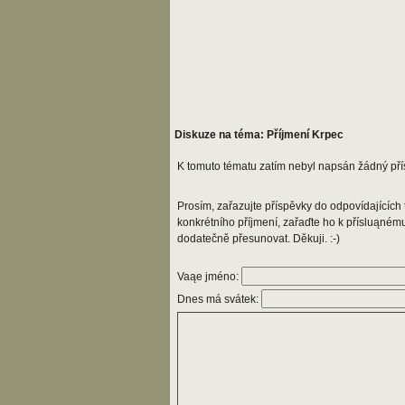
Diskuze na téma: Příjmení Krpec
K tomuto tématu zatím nebyl napsán žádný pří
Prosím, zařazujte příspěvky do odpovídajících t
konkrétního příjmení, zařaďte ho k přísluąném
dodatečně přesunovat. Děkuji. :-)
Vaąe jméno:
Dnes má svátek: