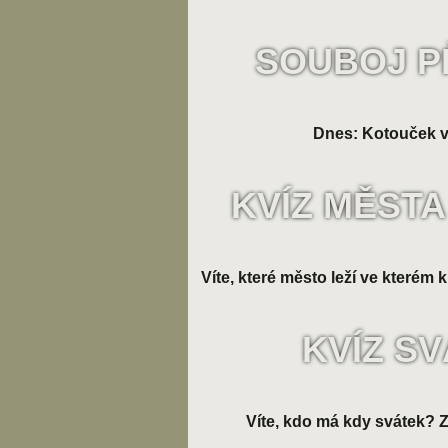
SOUBOJ P
Dnes: Kotouček v
KVÍZ MĚSTA
Víte, které město leží ve kterém k
KVÍZ S
Víte, kdo má kdy svátek? Zk