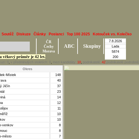
Soutěž
Diskuze
Články
Poslanci
Top 100 2025
Kotouček vs. Kolečko
7.8.2026
ČR
ABC
Skupiny
Čechy
Lada
Morava
5874
 a věkový průměr je 42 let.
200
kuzi:
0
,
v předminulých stoletích:
0
,
mezi kandidáty:
10
,
podnikatelé:
42
podnikatelé podrobněj
Okres
dek-Místek
148
rava
40
ý Jičín
37
tál
23
viná
14
ha
12
stějov
11
měříž
10
kov
10
o-venkov
8
mouc
8
o-město
7