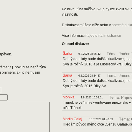
Po kliknutí na tlačítko Skupiny lze zvolit s
vlastnosti.
Diskutovat můžete níže nebo v
obecné disk
Více informací najdete na
infostránce
Ostatní diskuze:
Šárka
Téma: Jméno 
spěvek.
6.8.2026 08:35:42
Dobrý den, kdy bude další aktualizace jmen
Syn je ročník 2016 a je Liberecký kraj. Dík
émat, t.j. pokud se např. týká
u příjmení, a» to nemusím
Šárka
Téma: Jméno 
6.8.2026 08:34:47
Dobrý den, kdy bude další aktualizace jmen
Syn je ročník 2016.Díky ŠV
Monika
Téma: Příjme
1.8.2026 10:38:01
Trunek je veľmi frekventované priezvisko v 
píše Trúnek.
Martin Galaj
Téma: 
18.7.2026 01:40:33
Hledám původ mého otce ,Genzu Galaje.Kd