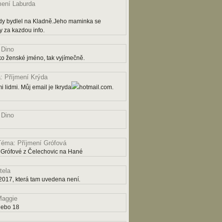
mení Laburda
dy bydlel na Kladně.Jeho maminka se
 za kazdou info.
 Dino
ko ženské jméno, tak vyjímečně.
 Příjmení Krýda
 lidmi. Můj email je lkryda
hotmail.com.
 Dino
Téma: Příjmení Grófová
 Grófové z Čelechovic na Hané
tela
2017, která tam uvedena není.
aggie
nebo 18