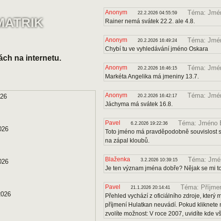
Anonym
Téma: Jmén
22.2.2026 04:55:59
MATRIK
Rainer nemá svátek 22.2. ale 4.8.
Anonym
Téma: Jmé
20.2.2026 16:49:24
Chybí tu ve vyhledávání jméno Oskara
ách na internetu.
Anonym
Téma: Jmén
20.2.2026 16:46:15
Markéta Angelika má jmeniny 13.7.
Anonym
Téma: Jmé
026
20.2.2026 16:42:17
Jáchyma má svátek 16.8.
Pavel
Téma: Jméno B
6.2.2026 19:22:36
026
Toto jméno má pravděpodobně souvislost s 
na zápal kloubů.
Blaženka
Téma: Jmén
3.2.2026 10:39:15
026
Je ten význam jména dobře? Nějak se mi to
Pavel
Téma: Příjmen
21.1.2026 20:14:41
2026
Přehled vychází z oficiálního zdroje, kter
příjmení Hulatkan neuvádí. Pokud kliknete 
zvolíte možnost: V roce 2007, uvidíte kde v