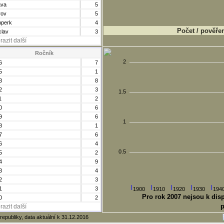
va
5
rov
5
perk
4
Počet / pověřen
clav
3
razit další
Ročník
2
6
7
5
1
3
8
2
3
1.5
1
2
0
6
9
6
1
8
1
7
6
6
4
0.5
5
2
4
9
3
4
2
3
1
3
1900
1910
1920
1930
194
Pro rok 2007 nejsou k dis
0
2
p
razit další
republiky, data aktuální k 31.12.2016