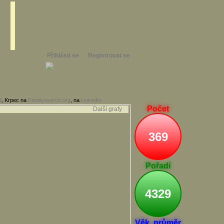
Přihlásit se
Registrovat se
i
, Krpec na
Familysearch.org
, na
LinkedIn
Počet
Další grafy
369
Pořadí
4329
Věk. průměr