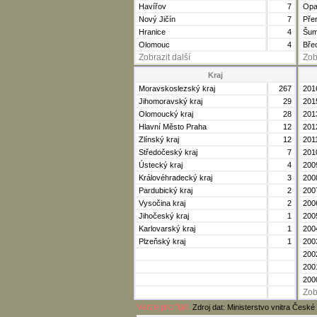
Havířov
7
Opa
Nový Jičín
7
Pře
Hranice
4
Šum
Olomouc
4
Bře
Zobrazit další
Zob
Kraj
Moravskoslezský kraj
267
201
Jihomoravský kraj
29
201
Olomoucký kraj
28
201
Hlavní Město Praha
12
201
Zlínský kraj
12
201
Středočeský kraj
7
201
Ústecký kraj
4
200
Královéhradecký kraj
3
200
Pardubický kraj
2
200
Vysočina kraj
2
200
Jihočeský kraj
1
200
Karlovarský kraj
1
200
Plzeňský kraj
1
200
200
200
200
Zob
Verze pro tisk
Zdroj dat: Ministerstvo vnitra České 