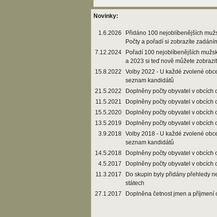
Novinky:
1.6.2026
Přidáno 100 nejoblíbenějších muž
Počty a pořadí si zobrazíte zadání
7.12.2024
Pořadí 100 nejoblíbenějších mužs
a 2023 si teď nově můžete zobrazi
15.8.2022
Volby 2022 - U každé zvolené obce
seznam kandidátů
21.5.2022
Doplněny počty obyvatel v obcích 
11.5.2021
Doplněny počty obyvatel v obcích 
15.5.2020
Doplněny počty obyvatel v obcích 
13.5.2019
Doplněny počty obyvatel v obcích 
3.9.2018
Volby 2018 - U každé zvolené obce
seznam kandidátů
14.5.2018
Doplněny počty obyvatel v obcích 
4.5.2017
Doplněny počty obyvatel v obcích 
11.3.2017
Do skupin byly přidány přehledy n
státech
27.1.2017
Doplněna četnost jmen a příjmení 