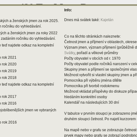
Info:
Dnes má svátek také:
Kajetán
ských a ženských jmen za rok 2025.
m ročníku do vyhledávání.
kých a ženských jmen za roky 2022
Co na těchto stránkách naleznete:
t zadáním ročníku do vyhledávání.
Četnost jmen a příjmení v oblastech, okresec
 teď najdete odkaz na kompletní
Význam jmen, význam příjmení (průběžně 
Svátky
, pořadí a věkové průměry
o rok 2021
Počty obyvatel v obcích od r. 1970
Počty obyvatel podle ročníků narození v ce
o rok 2020
Skupiny jmen a příjmení se společnými vlas
o rok 2019
Možnost vytvořit si vlastní skupiny jmen a př
o rok 2018
Pomocníka při výběru jména dítěte
 teď najdete odkaz na kompletní
Pomocníka při tvorbě rodokmenu
Možnost vkládat příspěvky do diskuze příp
o rok 2017
hledáním konkrétní osoby
Kalendář na následujících 30 dní
o rok 2016
ejoblíbenějších jmen ve vybraných
V tabulce v prvním sloupci je zobrazeno jmén
druhém sloupci četnost. Po najetí kurzorem 
o rok 2016
Na mapě nebo v grafu se zobrazuje četnost 
prvek mapy nebo grafu se zobrazí podrobnos