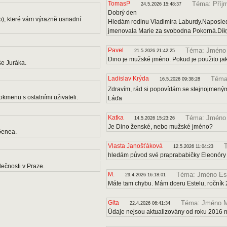
TomasP
Téma: Příj
24.5.2026 15:48:37
Dobrý den
o), které vám výrazně usnadní
Hledám rodinu Vladimíra Laburdy.Naposle
jmenovala Marie za svobodna Pokorná.Díky
Pavel
Téma: Jméno
21.5.2026 21:42:25
Dino je mužské jméno. Pokud je použito ja
e Juráka.
Ladislav Krýda
Téma:
16.5.2026 09:38:28
Zdravím, rád si popovídám se stejnojmenými
kmenu s ostatními uživateli.
Láďa
Katka
Téma: Jméno
14.5.2026 15:23:26
Je Dino ženské, nebo mužské jméno?
Genea.
Vlasta Janošťáková
12.5.2026 11:04:23
hledám původ své praprababičky Eleonóry
ečnosti v Praze.
M.
Téma: Jméno Es
29.4.2026 16:18:01
Máte tam chybu. Mám dceru Estelu, ročník 
Gita
Téma: Jméno M
22.4.2026 06:41:34
Údaje nejsou aktualizovány od roku 2016 