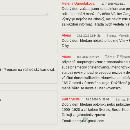
Helena Garguláková
17.7.2026 06:38:31
Dobrý den, začala jsem sbírat informace pro
odkud pochází manželův děda Václav Gargu
výskyt je nejvíce na Zlínský, ale nevím kde
za každou informaci. Ráda bych věděla histo
Alena
Téma: Pověře
24.6.2026 22:34:21
Dobrý den, hledám nějaké příbuzné Vilmy F
Díky
Adam
Téma: Příjmen
8.6.2026 18:26:22
příjmení Hauptvogel vzniklo skládáním asi v
sudetoněmecky přistěhovanci, jméno vznikl
 | Program na váš dětský karneval,
starosti reviry případně vedoucí pozice v dě
většině rimskokatlického vierovizananí obč
16/17 století z ústeckého kraje. Rožšířené
menší větvi se dostala i na Slovensko
Petr Syriste
Téma: P
n
29.5.2026 04:28:03
Dobry den, hledam potomky nebo pribuzne 
1900- 1920 a zil kolem Svojsic, Bosic, Kou
Dekuji za jakoukoliv zpravu.
Email: petrsyr
gmail.com