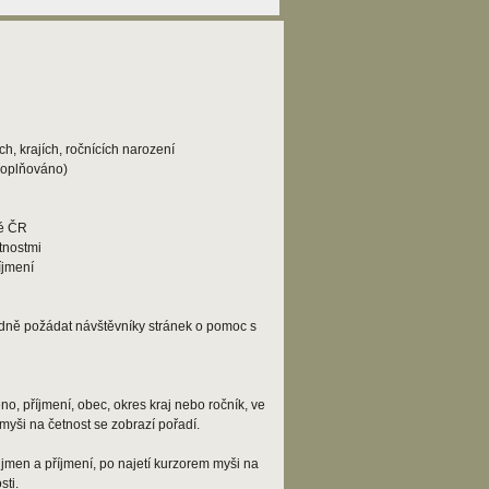
h, krajích, ročnících narození
doplňováno)
lé ČR
tnostmi
íjmení
adně požádat návštěvníky stránek o pomoc s
o, příjmení, obec, okres kraj nebo ročník, ve
myši na četnost se zobrazí pořadí.
jmen a příjmení, po najetí kurzorem myši na
ti.