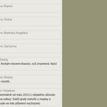
o Rainer
no Oskar
o Markéta Angelika
no Jáchyma
lažej
řeckým slovem blasios, což znamená: trpící
o Blažej
 nezdá...
í Hulatkan
ý minimálně od roku 2013 z nějakého důvodu
na odkaz: Další grafy nahoře u mapky a
šude se toto příjmení nacházelo.