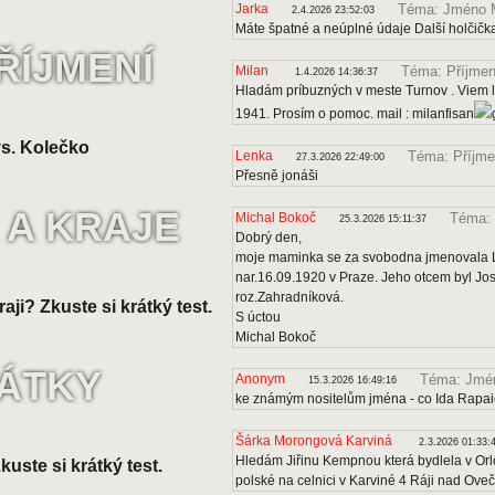
Jarka
Téma: Jméno 
2.4.2026 23:52:03
Máte špatné a neúplné údaje Další holčičk
ŘÍJMENÍ
Milan
Téma: Příjmen
1.4.2026 14:36:37
Hladám príbuzných v meste Turnov . Viem le
1941. Prosím o pomoc. mail : milanfisan
s. Kolečko
Lenka
Téma: Příjme
27.3.2026 22:49:00
Přesně jonáši
 A KRAJE
Michal Bokoč
Téma: 
25.3.2026 15:11:37
Dobrý den,
moje maminka se za svobodna jmenovala Lo
nar.16.09.1920 v Praze. Jeho otcem byl J
roz.Zahradníková.
raji? Zkuste si krátký test.
S úctou
Michal Bokoč
VÁTKY
Anonym
Téma: Jmén
15.3.2026 16:49:16
ke známým nositelům jména - co Ida Rapa
Šárka Morongová Karviná
2.3.2026 01:33:
Hledám Jiřinu Kempnou která bydlela v Orl
uste si krátký test.
polské na celnici v Karviné 4 Ráji nad Ove