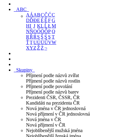
ABC
A
Á
Ą
B
C
Č
Ć
Ç
D
Ď
Đ
E
É
Ě
F
G
H
I
J
K
L
Ĺ
Ł
M
N
Ň
O
Ó
Ö
Ő
P
Q
R
Ř
Ŕ
S
Š
Ś
Ş
T
Ť
Ţ
U
Ú
Ü
Ű
V
W
X
Y
Z
Ž
Ż
¬
Skupiny
Příjmení podle názvů zvířat
Příjmení podle názvů rostlin
Příjmení podle povolání
Příjmení podle názvů barev
Prezidenti ČSR, ČSSR, ČR
Kandidáti na prezidenta ČR
Nová jména v ČR jednoslovná
Nová příjmení v ČR jednoslovná
Nová jména v ČR
Nová příjmení v ČR
Nejoblíbenější mužská jména
Nejoblíbenější ženská jména