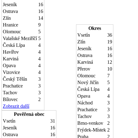
Jeseník
16
Ostrava
16
Zlín
14
Hranice
9
Okres
Olomouc
5
Vsetín
36
Valašské Meziříčí
5
Zlín
19
Česká Lípa
4
Jeseník
16
Havířov
4
Ostrava
16
Karviná
4
Karviná
12
Opava
4
Přerov
10
Vizovice
4
Olomouc
7
Český Těšín
3
Nový Jičín
5
Prachatice
3
Česká Lípa
4
Tachov
3
Opava
4
Bílovec
2
Náchod
3
Zobrazit další
Prachatice
3
Pověřená obec
Tachov
3
Vsetín
31
Brno-venkov
2
Jeseník
16
Frýdek-Místek
2
Ostrava
16
Praha
2