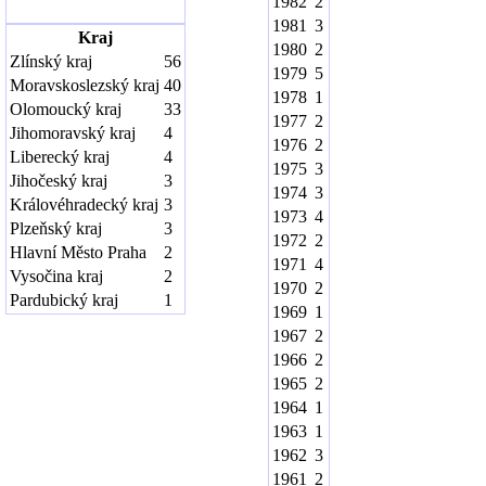
1982
2
1981
3
Kraj
1980
2
Zlínský kraj
56
1979
5
Moravskoslezský kraj
40
1978
1
Olomoucký kraj
33
1977
2
Jihomoravský kraj
4
1976
2
Liberecký kraj
4
1975
3
Jihočeský kraj
3
1974
3
Královéhradecký kraj
3
1973
4
Plzeňský kraj
3
1972
2
Hlavní Město Praha
2
1971
4
Vysočina kraj
2
1970
2
Pardubický kraj
1
1969
1
1967
2
1966
2
1965
2
1964
1
1963
1
1962
3
1961
2