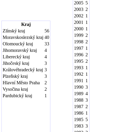
2005
5
2003
2
2002
1
2001
1
Kraj
2000
1
Zlínský kraj
56
1999
2
Moravskoslezský kraj
40
1998
2
Olomoucký kraj
33
1997
1
Jihomoravský kraj
4
1996
2
Liberecký kraj
4
1995
2
Jihočeský kraj
3
1993
1
Královéhradecký kraj
3
1992
1
Plzeňský kraj
3
1991
1
Hlavní Město Praha
2
1990
3
Vysočina kraj
2
1989
4
Pardubický kraj
1
1988
3
1987
2
1986
1
1985
5
1983
3