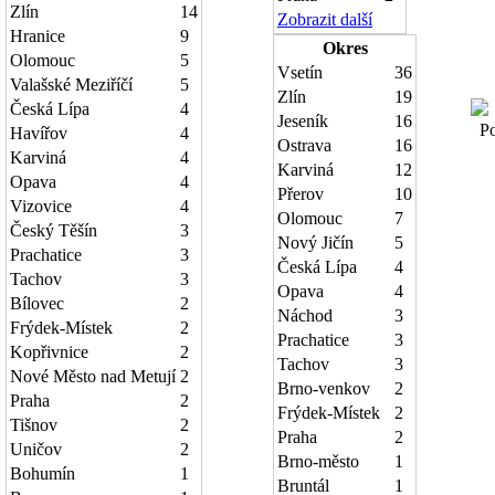
Zlín
14
Zobrazit další
Hranice
9
Okres
Olomouc
5
Vsetín
36
Valašské Meziříčí
5
Zlín
19
Česká Lípa
4
Jeseník
16
Poč
Havířov
4
Ostrava
16
Karviná
4
Karviná
12
Opava
4
Přerov
10
Vizovice
4
Olomouc
7
Český Těšín
3
Nový Jičín
5
Prachatice
3
Česká Lípa
4
Tachov
3
Opava
4
Bílovec
2
Náchod
3
Frýdek-Místek
2
Prachatice
3
Kopřivnice
2
Tachov
3
Nové Město nad Metují
2
Brno-venkov
2
Praha
2
Frýdek-Místek
2
Tišnov
2
Praha
2
Uničov
2
Brno-město
1
Bohumín
1
Bruntál
1