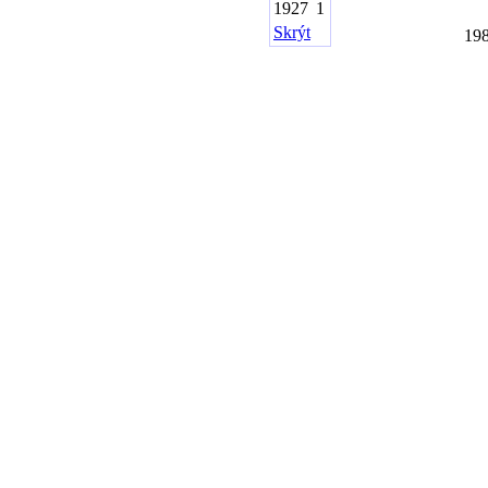
1927
1
Skrýt
19