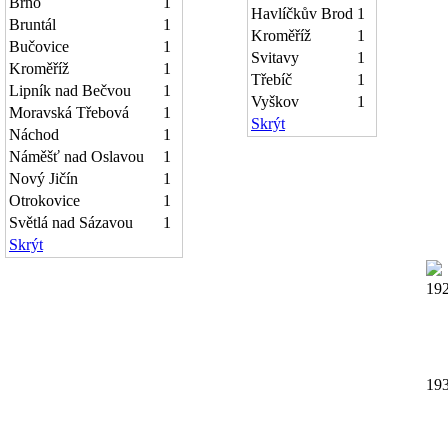
Brno
1
Havlíčkův Brod
1
Bruntál
1
Kroměříž
1
Bučovice
1
Svitavy
1
Kroměříž
1
Třebíč
1
Lipník nad Bečvou
1
Vyškov
1
Moravská Třebová
1
Skrýt
Náchod
1
Náměšť nad Oslavou
1
Nový Jičín
1
Otrokovice
1
Světlá nad Sázavou
1
Skrýt
19
19