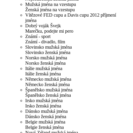
Mužská jména na vzestupu
Ženská jména na vzestupu
Vítězové FED cupu a Davis cupu 2012 příjmení
jména
Dobrý voják Švejk
Marečku, podejte mi pero
Známí - sport
Známí - divadlo, film
Slovinsko mužská jména
Slovinsko ženská jména
Norsko mužská jména
Norsko ženská jména
Itálie mužská jména
Itálie ženská jména
Německo mužská jména
Německo ženská jména
Španělsko mužská jména
Španělsko ženská jména
Irsko mužská jména
Irsko ženská jména
Dánsko mužská jména
Dánsko ženská jména
Belgie mužská jména
Belgie ženská jména
Nový Zéland mužská jména