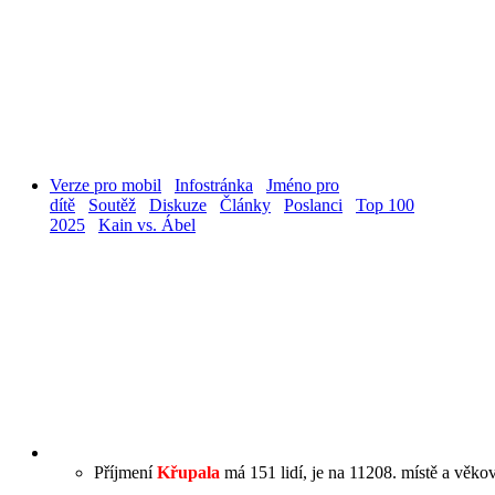
Verze pro mobil
Infostránka
Jméno pro
dítě
Soutěž
Diskuze
Články
Poslanci
Top 100
2025
Kain vs. Ábel
Příjmení
Křupala
má 151 lidí, je na 11208. místě a věkov