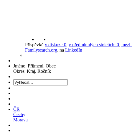
Příspěvků
v diskuzi:
0
,
v předminulých stoletích:
0
,
mezi 
Familysearch.org
, na
LinkedIn
Jméno, Příjmení, Obec
Okres, Kraj, Ročník
ČR
Čechy
Morava