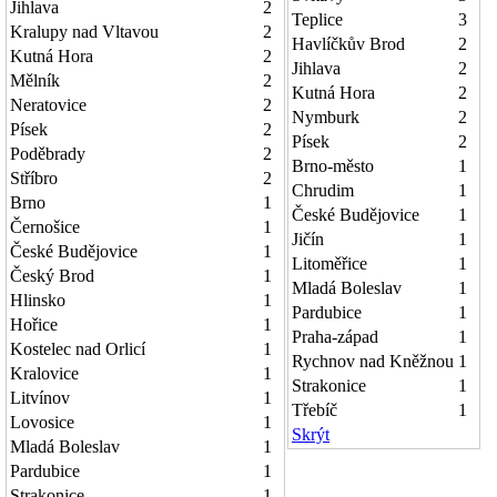
Jihlava
2
Teplice
3
Kralupy nad Vltavou
2
Havlíčkův Brod
2
Kutná Hora
2
Jihlava
2
Mělník
2
Kutná Hora
2
Neratovice
2
Nymburk
2
Písek
2
Písek
2
Poděbrady
2
Brno-město
1
Stříbro
2
Chrudim
1
Brno
1
České Budějovice
1
Černošice
1
Jičín
1
České Budějovice
1
Litoměřice
1
Český Brod
1
Mladá Boleslav
1
Hlinsko
1
Pardubice
1
Hořice
1
Praha-západ
1
Kostelec nad Orlicí
1
Rychnov nad Kněžnou
1
Kralovice
1
Strakonice
1
Litvínov
1
Třebíč
1
Lovosice
1
Skrýt
Mladá Boleslav
1
Pardubice
1
Strakonice
1