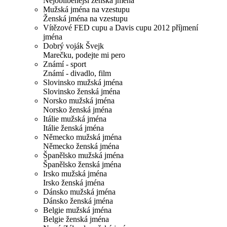
Nejoblíbenější ženská jména
Mužská jména na vzestupu
Ženská jména na vzestupu
Vítězové FED cupu a Davis cupu 2012 příjmení
jména
Dobrý voják Švejk
Marečku, podejte mi pero
Známí - sport
Známí - divadlo, film
Slovinsko mužská jména
Slovinsko ženská jména
Norsko mužská jména
Norsko ženská jména
Itálie mužská jména
Itálie ženská jména
Německo mužská jména
Německo ženská jména
Španělsko mužská jména
Španělsko ženská jména
Irsko mužská jména
Irsko ženská jména
Dánsko mužská jména
Dánsko ženská jména
Belgie mužská jména
Belgie ženská jména