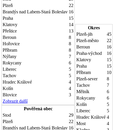
Plzeň
22
Brandýs nad Labem-Stará Boleslav
16
Praha
15
Klatovy
14
Okres
Přeštice
13
Plzeň-jih
45
Beroun
8
Plzeň-město
22
Hořovice
8
Beroun
16
Příbram
8
Praha-východ
16
Nýřany
7
Klatovy
15
Rokycany
6
Praha
15
Liberec
5
Příbram
10
Tachov
5
Plzeň-sever
8
Hradec Králové
4
Tachov
7
Kolín
4
Mělník
6
Blovice
3
Rokycany
6
Zobrazit další
Kolín
5
Pověřená obec
Liberec
5
Stod
29
Hradec Králové
4
Plzeň
22
Most
4
Brandýs nad Labem-Stará Boleslav
16
Kladno
3