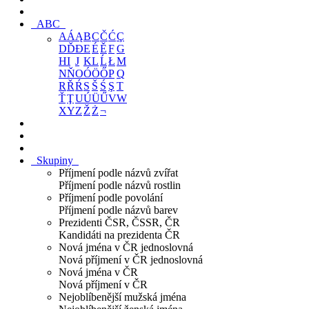
ABC
A
Á
Ą
B
C
Č
Ć
Ç
D
Ď
Đ
E
É
Ě
F
G
H
I
J
K
L
Ĺ
Ł
M
N
Ň
O
Ó
Ö
Ő
P
Q
R
Ř
Ŕ
S
Š
Ś
Ş
T
Ť
Ţ
U
Ú
Ü
Ű
V
W
X
Y
Z
Ž
Ż
¬
Skupiny
Příjmení podle názvů zvířat
Příjmení podle názvů rostlin
Příjmení podle povolání
Příjmení podle názvů barev
Prezidenti ČSR, ČSSR, ČR
Kandidáti na prezidenta ČR
Nová jména v ČR jednoslovná
Nová příjmení v ČR jednoslovná
Nová jména v ČR
Nová příjmení v ČR
Nejoblíbenější mužská jména