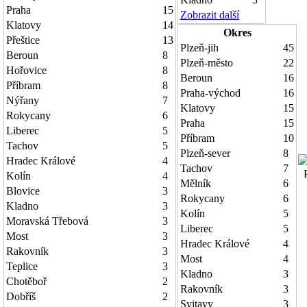
Praha
15
Zobrazit další
Klatovy
14
Okres
Přeštice
13
Plzeň-jih
45
Beroun
8
Plzeň-město
22
Hořovice
8
Beroun
16
Příbram
8
Praha-východ
16
Nýřany
7
Klatovy
15
Rokycany
6
Praha
15
Liberec
5
Příbram
10
Tachov
5
Plzeň-sever
8
Hradec Králové
4
Tachov
7
P
Kolín
4
Mělník
6
Blovice
3
Rokycany
6
Kladno
3
Kolín
5
Moravská Třebová
3
Liberec
5
Most
3
Hradec Králové
4
Rakovník
3
Most
4
Teplice
3
Kladno
3
Chotěboř
2
Rakovník
3
Dobříš
2
Svitavy
3