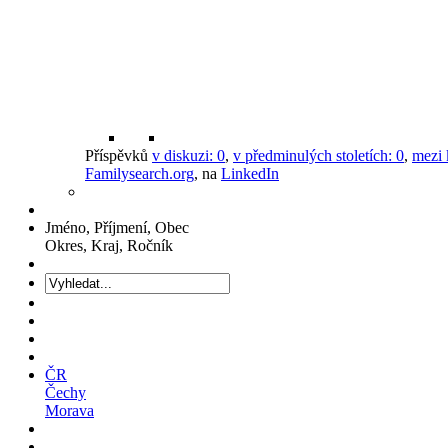
Příspěvků
v diskuzi:
0
,
v předminulých stoletích:
0
,
mezi 
Familysearch.org
, na
LinkedIn
Jméno, Příjmení, Obec
Okres, Kraj, Ročník
ČR
Čechy
Morava