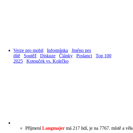
Verze pro mobil
Infostránka
Jméno pro
dítě
Soutěž
Diskuze
Články
Poslanci
Top 100
2025
Kotouček vs. Kolečko
Příjmení
Langmajer
má 217 lidí, je na 7767. místě a věk