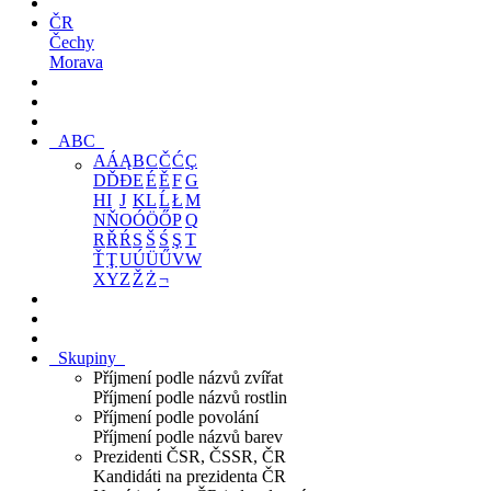
ČR
Čechy
Morava
ABC
A
Á
Ą
B
C
Č
Ć
Ç
D
Ď
Đ
E
É
Ě
F
G
H
I
J
K
L
Ĺ
Ł
M
N
Ň
O
Ó
Ö
Ő
P
Q
R
Ř
Ŕ
S
Š
Ś
Ş
T
Ť
Ţ
U
Ú
Ü
Ű
V
W
X
Y
Z
Ž
Ż
¬
Skupiny
Příjmení podle názvů zvířat
Příjmení podle názvů rostlin
Příjmení podle povolání
Příjmení podle názvů barev
Prezidenti ČSR, ČSSR, ČR
Kandidáti na prezidenta ČR