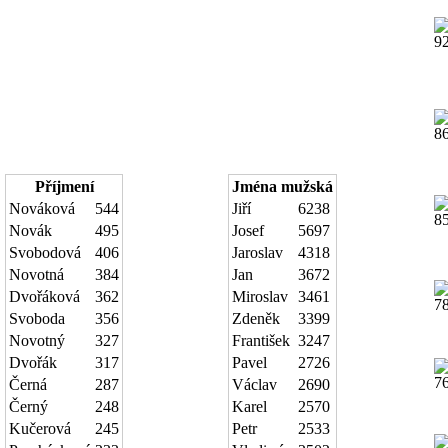
Příjmení
Jména mužská
Nováková
544
Jiří
6238
Novák
495
Josef
5697
Svobodová
406
Jaroslav
4318
Novotná
384
Jan
3672
Dvořáková
362
Miroslav
3461
Svoboda
356
Zdeněk
3399
Novotný
327
František
3247
Dvořák
317
Pavel
2726
Černá
287
Václav
2690
Černý
248
Karel
2570
Kučerová
245
Petr
2533