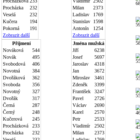
Procházková
233
Vladimír
2502
Procházka
232
Milan
2373
Veselá
232
Ladislav
1769
Kučera
194
Stanislav
1598
Pokorná
191
Antonín
1254
Zobrazit další
Zobrazit další
Příjmení
Jména mužská
Nováková
544
Jiří
6238
Novák
495
Josef
5697
Svobodová
406
Jaroslav
4318
Novotná
384
Jan
3672
Dvořáková
362
Miroslav
3461
Svoboda
356
Zdeněk
3399
Novotný
327
František
3247
Dvořák
317
Pavel
2726
Černá
287
Václav
2690
Černý
248
Karel
2570
Kučerová
245
Petr
2533
Procházková
233
Vladimír
2502
Procházka
232
Milan
2373
Veselá
232
Ladislav
1769