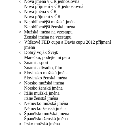
Nová jména v ČR jednoslovná
Nová příjmení v ČR jednoslovná
Nová jména v ČR
Nová příjmení v ČR
Nejoblíbenější mužská jména
Nejoblíbenější ženská jména
Mužská jména na vzestupu
Ženská jména na vzestupu
Vítězové FED cupu a Davis cupu 2012 příjmení
jména
Dobrý voják Švejk
Marečku, podejte mi pero
Známí - sport
Známí - divadlo, film
Slovinsko mužská jména
Slovinsko ženská jména
Norsko mužská jména
Norsko ženská jména
Itálie mužská jména
Itálie ženská jména
Německo mužská jména
Německo ženská jména
Španělsko mužská jména
Španělsko ženská jména
Irsko mužská jména