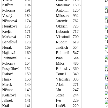
Kučera
194
Stanislav
1598
Pokorná
191
Antonín
1254
Veselý
189
Miloslav
952
Němcová
174
Jaromír
762
Horáková
173
Oldřich
723
Krejčí
171
Lubomír
717
Marková
171
Vlastimil
700
Benešová
170
Rudolf
619
Horák
169
Jindřich
554
Hájková
160
Bohumil
547
Jelínková
157
Ivan
544
Pokorný
154
Miloš
485
Pospíšilová
152
Bohuslav
360
Fialová
150
Tomáš
349
Hájek
150
Vladislav
333
Marek
149
Alois
271
Němec
149
Ján
247
Kolářová
142
Jozef
244
Jelínek
141
Ivo
229
Král
141
Luděk
229