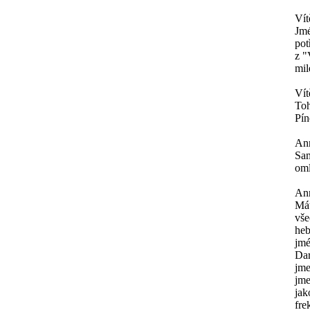
Vít
Jmé
pot
z "
mil
Vít
Toh
Pín
An
Sam
oml
An
Mát
vše
heb
jmé
Dar
jme
jme
jak
fre