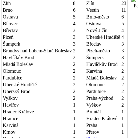
Zlín
8
Zlín
23
Poč
Brno
6
Vsetín
11
Ostrava
5
Brno-město
6
Bílovec
4
Ostrava
5
Břeclav
3
Nový Jičín
4
Plzeň
3
Uherské Hradiště
4
Šumperk
3
Břeclav
3
Brandýs nad Labem-Stará Boleslav
2
Plzeň-město
3
Havlíčkův Brod
2
Šumperk
3
Mladá Boleslav
2
Havlíčkův Brod
2
Olomouc
2
Karviná
2
Pardubice
2
Mladá Boleslav
2
Uherské Hradiště
2
Olomouc
2
Uherský Brod
2
Pardubice
2
Vyškov
2
Praha-východ
2
Havířov
1
Vyškov
2
Hradec Králové
1
Bruntál
1
Hranice
1
Hradec Králové
1
Karviná
1
Praha
1
Krnov
1
Přerov
1