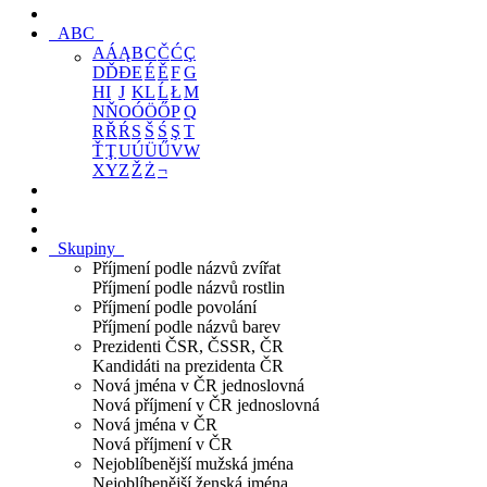
ABC
A
Á
Ą
B
C
Č
Ć
Ç
D
Ď
Đ
E
É
Ě
F
G
H
I
J
K
L
Ĺ
Ł
M
N
Ň
O
Ó
Ö
Ő
P
Q
R
Ř
Ŕ
S
Š
Ś
Ş
T
Ť
Ţ
U
Ú
Ü
Ű
V
W
X
Y
Z
Ž
Ż
¬
Skupiny
Příjmení podle názvů zvířat
Příjmení podle názvů rostlin
Příjmení podle povolání
Příjmení podle názvů barev
Prezidenti ČSR, ČSSR, ČR
Kandidáti na prezidenta ČR
Nová jména v ČR jednoslovná
Nová příjmení v ČR jednoslovná
Nová jména v ČR
Nová příjmení v ČR
Nejoblíbenější mužská jména
Nejoblíbenější ženská jména