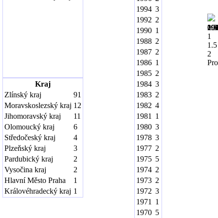
1994
3
1992
2
19
19
19
19
19
19
19
19
19
19
20
0.5
1990
1
1
1988
2
1.5
1987
2
2
1986
1
Pro
1985
2
Kraj
1984
3
Zlínský kraj
91
1983
2
Moravskoslezský kraj
12
1982
4
Jihomoravský kraj
11
1981
1
Olomoucký kraj
6
1980
3
Středočeský kraj
4
1978
3
Plzeňský kraj
3
1977
2
Pardubický kraj
2
1975
5
Vysočina kraj
2
1974
2
Hlavní Město Praha
1
1973
2
Královéhradecký kraj
1
1972
3
1971
1
1970
5