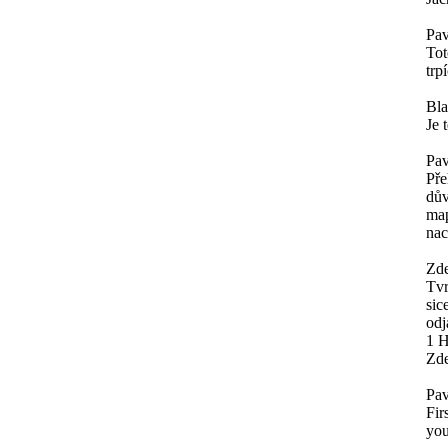
Pav
Tot
trp
Bl
Je 
Pav
Pře
dův
map
nac
Zde
Tvr
sic
odj
1 H
Zde
Pav
Fir
you