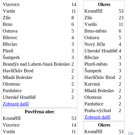
Vizovice
14
Okres
Vsetín
11
Kroměříž
53
Zlín
8
Zlín
23
Brno
6
Vsetín
11
Ostrava
5
Brno-město
6
Bílovec
4
Ostrava
5
Břeclav
3
Nový Jičín
4
Plzeň
3
Uherské Hradiště
4
Šumperk
3
Břeclav
3
Brandýs nad Labem-Stará Boleslav
2
Plzeň-město
3
Havlíčkův Brod
2
Šumperk
3
Mladá Boleslav
2
Havlíčkův Brod
2
Olomouc
2
Karviná
2
Pardubice
2
Mladá Boleslav
2
Uherské Hradiště
2
Olomouc
2
Zobrazit další
Pardubice
2
Praha-východ
2
Pověřená obec
Zobrazit další
Kroměříž
53
Vizovice
14
Okres
Vsetín
11
Kroměříž
53