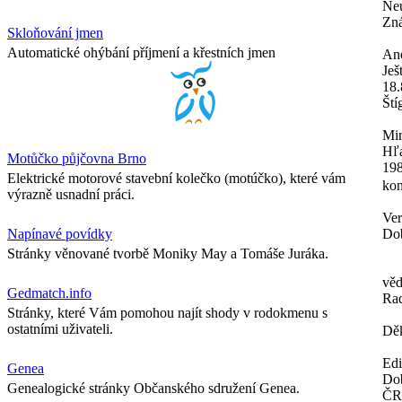
Neu
Zná
Skloňování jmen
Automatické ohýbání příjmení a křestních jmen
An
Ješ
18.
Ští
Mir
Hľa
Motůčko půjčovna Brno
198
Elektrické motorové stavební kolečko (motúčko), které vám
kon
výrazně usnadní práci.
Ver
Napínavé povídky
Dob
Stránky věnované tvorbě Moniky May a Tomáše Juráka.
věd
Gedmatch.info
Ra
Stránky, které Vám pomohou najít shody v rodokmenu s
ostatními uživateli.
Děk
Ed
Genea
Dob
Genealogické stránky Občanského sdružení Genea.
ČR