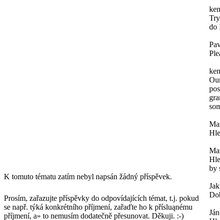
ken
Try
do 
Pav
Ple
ken
Our
pos
gra
som
Mar
Hle
Mar
Hle
by 
K tomuto tématu zatím nebyl napsán žádný příspěvek.
Ja
Dob
Prosím, zařazujte příspěvky do odpovídajících témat, t.j. pokud
se např. týká konkrétního příjmení, zařaďte ho k přísluąnému
Ján
příjmení, a» to nemusím dodatečně přesunovat. Děkuji. :-)