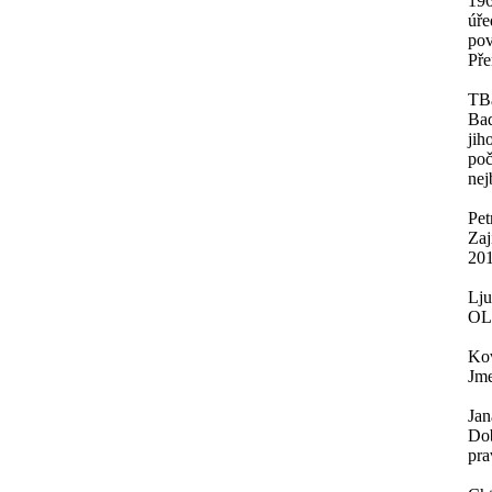
196
úře
pov
Pře
TB
Baď
jih
poč
nej
Pe
Zaj
201
Lj
OL
Ko
Jme
Jan
Dob
pra