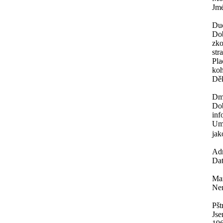
Jmé
Du
Dob
zko
str
Pla
koh
Děk
Dm
Dob
inf
Umě
jak
Ad
Dat
Mar
Nen
Pšt
Jse