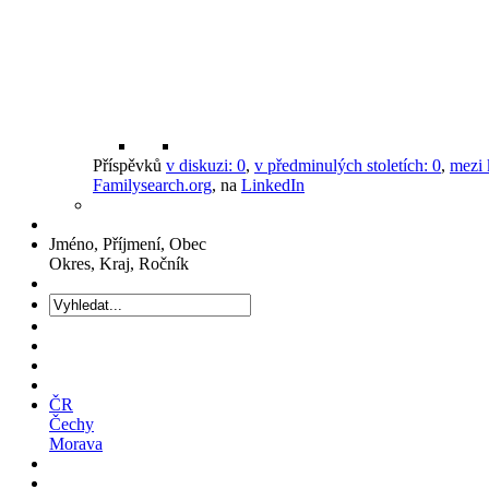
Příspěvků
v diskuzi:
0
,
v předminulých stoletích:
0
,
mezi 
Familysearch.org
, na
LinkedIn
Jméno, Příjmení, Obec
Okres, Kraj, Ročník
ČR
Čechy
Morava