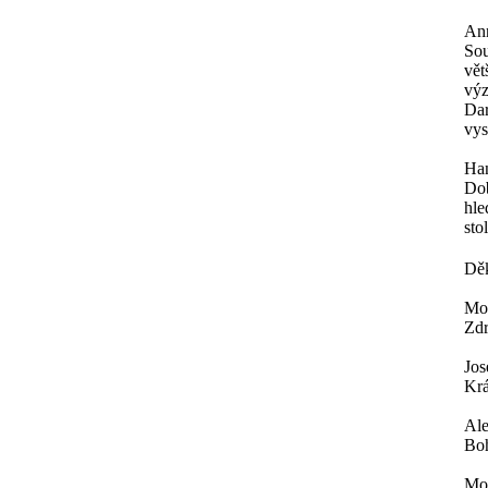
An
Sou
vět
výz
Dar
vys
Ha
Dob
hle
sto
Děk
Mor
Zdr
Jos
Krá
Al
Boh
Mor