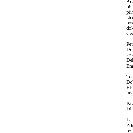
Ad
pří
při
kte
nos
dok
Čec
Pet
Dob
kol
Dek
Ema
To
Do
Hle
jme
Pav
Din
Lad
Zdr
hot