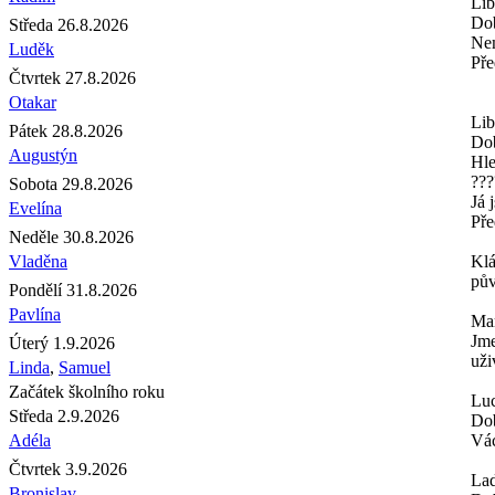
Lib
Dob
Středa 26.8.2026
Nem
Luděk
Pře
Čtvrtek 27.8.2026
Otakar
Lib
Pátek 28.8.2026
Do
Augustýn
Hle
???
Sobota 29.8.2026
Já 
Evelína
Pře
Neděle 30.8.2026
Vladěna
Kl
pův
Pondělí 31.8.2026
Pavlína
Mar
Jme
Úterý 1.9.2026
uži
Linda
,
Samuel
Začátek školního roku
Luc
Středa 2.9.2026
Dob
Adéla
Vác
Čtvrtek 3.9.2026
Lad
Bronislav