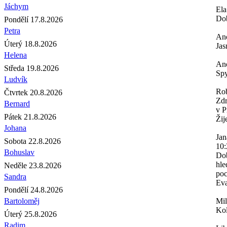
Jáchym
Ela
Dob
Pondělí 17.8.2026
Petra
An
Úterý 18.8.2026
Jas
Helena
An
Středa 19.8.2026
Spy
Ludvík
Rob
Čtvrtek 20.8.2026
Zdr
Bernard
v P
Pátek 21.8.2026
Žij
Johana
Jan
Sobota 22.8.2026
10:
Bohuslav
Dob
hle
Neděle 23.8.2026
poc
Sandra
Eva
Pondělí 24.8.2026
Bartoloměj
Mi
Kol
Úterý 25.8.2026
Radim