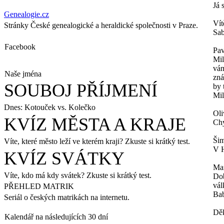
Já 
Genealogie.cz
Vít
Stránky České genealogické a heraldické společnosti v Praze.
Sab
Facebook
Pav
Mil
vám
Naše jména
zná
SOUBOJ PŘÍJMENÍ
by 
Mil
Dnes: Kotouček vs. Kolečko
Oli
KVÍZ MĚSTA A KRAJE
Chy
Šim
Víte, které město leží ve kterém kraji? Zkuste si krátký test.
V H
KVÍZ SVÁTKY
Ma
Víte, kdo má kdy svátek? Zkuste si krátký test.
Dob
vál
PŘEHLED MATRIK
Bab
Seriál o českých matrikách na internetu.
Děk
Kalendář na následujících 30 dní