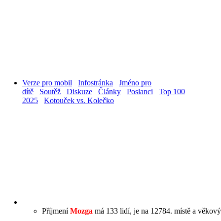
Verze pro mobil
Infostránka
Jméno pro
dítě
Soutěž
Diskuze
Články
Poslanci
Top 100
2025
Kotouček vs. Kolečko
Příjmení
Mozga
má 133 lidí, je na 12784. místě a věkový 