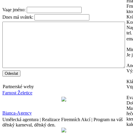
Hl
Frn
Vaąe jméno:
kto
Krá
Dnes má svátek:
Kon
Na
tel
ema
Mi
Je 
An
Výz
Kl
Partnerské weby
Vti
Farnost Želetice
Ev
Dob
Mam
Bianca-Agency
řeč
kte
Umělecká agentura | Realizace Firemních Akcí | Program na váš
kal
dětský karneval, dětský den.