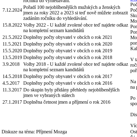
ročníku do vyhledávání.
Poč
Pořadí 100 nejoblíbenějších mužských a ženských
7.12.2024
Poč
jmen za roky 2022 a 2023 si teď nově můžete zobrazit
Sku
zadáním ročníku do vyhledávání.
Mož
15.8.2022
Volby 2022 - U každé zvolené obce teď najdete odkaz
Pom
na kompletní seznam kandidátů
Pom
21.5.2022
Doplněny počty obyvatel v obcích o rok 2021
Mož
pom
11.5.2021
Doplněny počty obyvatel v obcích o rok 2020
Kal
15.5.2020
Doplněny počty obyvatel v obcích o rok 2019
13.5.2019
Doplněny počty obyvatel v obcích o rok 2018
V t
3.9.2018
Volby 2018 - U každé zvolené obce teď najdete odkaz
roč
na kompletní seznam kandidátů
poř
14.5.2018
Doplněny počty obyvatel v obcích o rok 2017
Na 
4.5.2017
Doplněny počty obyvatel v obcích o rok 2016
na 
11.3.2017
Do skupin byly přidány přehledy nejoblíbenějších
jmen ve vybraných státech
Po 
27.1.2017
Doplněna četnost jmen a příjmení o rok 2016
spo
Dis
Víc
Diskuze na téma: Příjmení Mozga
Ost