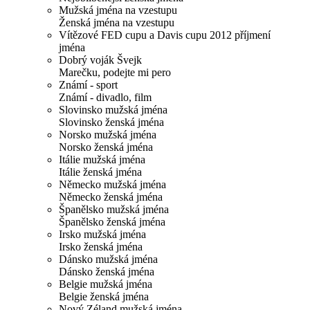
Mužská jména na vzestupu
Ženská jména na vzestupu
Vítězové FED cupu a Davis cupu 2012 příjmení
jména
Dobrý voják Švejk
Marečku, podejte mi pero
Známí - sport
Známí - divadlo, film
Slovinsko mužská jména
Slovinsko ženská jména
Norsko mužská jména
Norsko ženská jména
Itálie mužská jména
Itálie ženská jména
Německo mužská jména
Německo ženská jména
Španělsko mužská jména
Španělsko ženská jména
Irsko mužská jména
Irsko ženská jména
Dánsko mužská jména
Dánsko ženská jména
Belgie mužská jména
Belgie ženská jména
Nový Zéland mužská jména