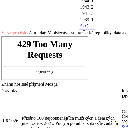
1944
1
1943
2
1941
3
1939
1
Skrýt
Verze pro tisk
Zdroj dat: Ministerstvo vnitra České republiky, data ak
Známí nositelé příjmení
Mozga
Novinky:
Inf
Dne
Co 
Čet
Přidáno 100 nejoblíbenějších mužských a ženských
1.6.2026
Výz
jmen za rok 2025. Počty a pořadí si zobrazíte zadáním
Svá