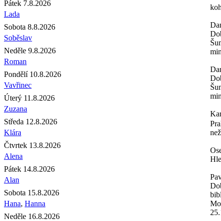
Pátek 7.8.2026
koh
Lada
Da
Sobota 8.8.2026
Dob
Soběslav
Šum
Neděle 9.8.2026
min
Roman
Da
Pondělí 10.8.2026
Dob
Vavřinec
Šum
min
Úterý 11.8.2026
Zuzana
Ka
Středa 12.8.2026
Pra
Klára
než
Čtvrtek 13.8.2026
Os
Alena
Hle
Pátek 14.8.2026
Pav
Alan
Dob
Sobota 15.8.2026
bib
Hana
,
Hanna
Moh
25.
Neděle 16.8.2026