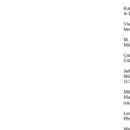
Ka
Je 
Vla
hle
M.
Mát
Git
Úda
Jar
Mát
11/
Mi
Hla
rok
Le
Pře
Mi