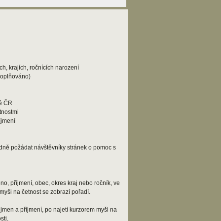
h, krajích, ročnících narození
doplňováno)
lé ČR
tnostmi
íjmení
adně požádat návštěvníky stránek o pomoc s
o, příjmení, obec, okres kraj nebo ročník, ve
myši na četnost se zobrazí pořadí.
jmen a příjmení, po najetí kurzorem myši na
ti.