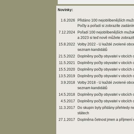
Novinky:
1.6.2026
Přidáno 100 nejoblíbenějších muž
Počty a pořadí si zobrazíte zadání
7.12.2024
Pořadí 100 nejoblíbenějších mužs
a 2023 si teď nově můžete zobrazi
15.8.2022
Volby 2022 - U každé zvolené obce
seznam kandidátů
21.5.2022
Doplněny počty obyvatel v obcích 
11.5.2021
Doplněny počty obyvatel v obcích 
15.5.2020
Doplněny počty obyvatel v obcích 
13.5.2019
Doplněny počty obyvatel v obcích 
3.9.2018
Volby 2018 - U každé zvolené obce
seznam kandidátů
14.5.2018
Doplněny počty obyvatel v obcích 
4.5.2017
Doplněny počty obyvatel v obcích 
11.3.2017
Do skupin byly přidány přehledy n
státech
27.1.2017
Doplněna četnost jmen a příjmení 