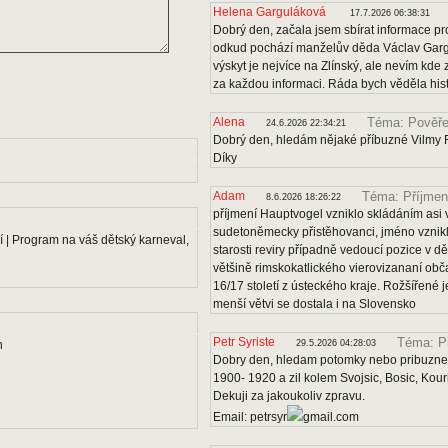
Helena Garguláková
17.7.2026 06:38:31
Dobrý den, začala jsem sbírat informace pro
odkud pochází manželův děda Václav Gargu
výskyt je nejvíce na Zlínský, ale nevím kde
za každou informaci. Ráda bych věděla histo
Alena
Téma: Pověře
24.6.2026 22:34:21
Dobrý den, hledám nějaké příbuzné Vilmy F
Díky
Adam
Téma: Příjmen
8.6.2026 18:26:22
příjmení Hauptvogel vzniklo skládáním asi v
sudetoněmecky přistěhovanci, jméno vznikl
 | Program na váš dětský karneval,
starosti reviry případně vedoucí pozice v dě
většině rimskokatlického vierovizananí obč
16/17 století z ústeckého kraje. Rožšířené
menší větvi se dostala i na Slovensko
Petr Syriste
Téma: P
n
29.5.2026 04:28:03
Dobry den, hledam potomky nebo pribuzne 
1900- 1920 a zil kolem Svojsic, Bosic, Kou
Dekuji za jakoukoliv zpravu.
Email: petrsyr
gmail.com