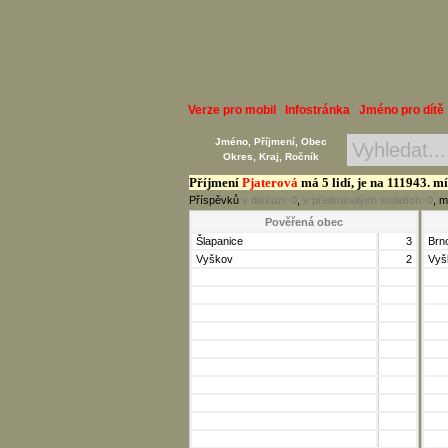
Verze pro mobil
Infostránka
Jméno pro dítě
Jméno, Příjmení, Obec
Okres, Kraj, Ročník
Příjmení
Pjaterová
má 5 lidí, je na 111943. mí
Příspěvků
v diskuzi:
0
,
v předminulých stoletích:
0
, m
Pověřená obec
Šlapanice
3
Brn
Vyškov
2
Vyš