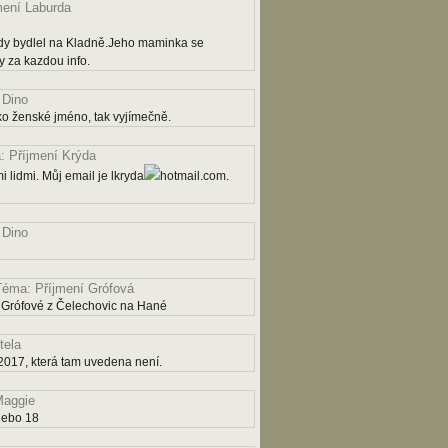
mení Laburda
dy bydlel na Kladně.Jeho maminka se
 za kazdou info.
 Dino
ko ženské jméno, tak vyjímečně.
 Příjmení Krýda
 lidmi. Můj email je lkryda
hotmail.com.
 Dino
Téma: Příjmení Grófová
 Grófové z Čelechovic na Hané
tela
2017, která tam uvedena není.
aggie
nebo 18