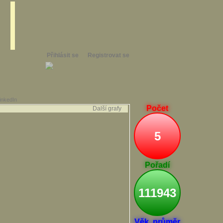
Přihlásit se
Registrovat se
inkedIn
Počet
Další grafy
5
Pořadí
111943
Věk. průměr