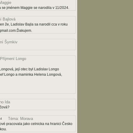
Maggie
a se jménem Maggie se narodila v 11/2024.
í Bajlová
n že, Ladislav Bajla sa narodil cca v roku
gmail.com.Ďakujem.
ní Šymkiv
Příjmení Longo
ngová, její otec byl Ladislav Longo
osef Longo a maminka Helena Longová,
o Ida
ičová?
Téma: Morava
44
ové pracovala jako celnicka na hranici Česko
čkou.