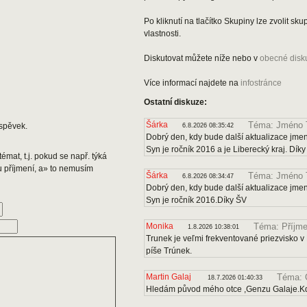
Po kliknutí na tlačítko Skupiny lze zvolit s
vlastnosti.
Diskutovat můžete níže nebo v
obecné disk
Více informací najdete na
infostránce
Ostatní diskuze:
Šárka
Téma: Jméno 
spěvek.
6.8.2026 08:35:42
Dobrý den, kdy bude další aktualizace jmen
Syn je ročník 2016 a je Liberecký kraj. Dík
émat, t.j. pokud se např. týká
u příjmení, a» to nemusím
Šárka
Téma: Jméno 
6.8.2026 08:34:47
Dobrý den, kdy bude další aktualizace jmen
Syn je ročník 2016.Díky ŠV
Monika
Téma: Příjme
1.8.2026 10:38:01
Trunek je veľmi frekventované priezvisko v 
píše Trúnek.
Martin Galaj
Téma: 
18.7.2026 01:40:33
Hledám původ mého otce ,Genzu Galaje.Kd