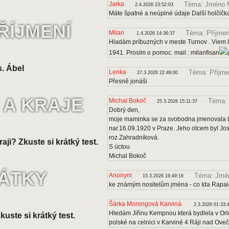
Jarka
Téma: Jméno 
2.4.2026 23:52:03
Máte špatné a neúplné údaje Další holčičk
ŘÍJMENÍ
Milan
Téma: Příjmen
1.4.2026 14:36:37
Hladám príbuzných v meste Turnov . Viem le
1941. Prosím o pomoc. mail : milanfisan
. Ábel
Lenka
Téma: Příjme
27.3.2026 22:49:00
Přesně jonáši
 A KRAJE
Michal Bokoč
Téma: 
25.3.2026 15:11:37
Dobrý den,
moje maminka se za svobodna jmenovala Lo
nar.16.09.1920 v Praze. Jeho otcem byl J
roz.Zahradníková.
raji? Zkuste si krátký test.
S úctou
Michal Bokoč
VÁTKY
Anonym
Téma: Jmén
15.3.2026 16:49:16
ke známým nositelům jména - co Ida Rapa
Šárka Morongová Karviná
2.3.2026 01:33:
Hledám Jiřinu Kempnou která bydlela v Orl
uste si krátký test.
polské na celnici v Karviné 4 Ráji nad Ove