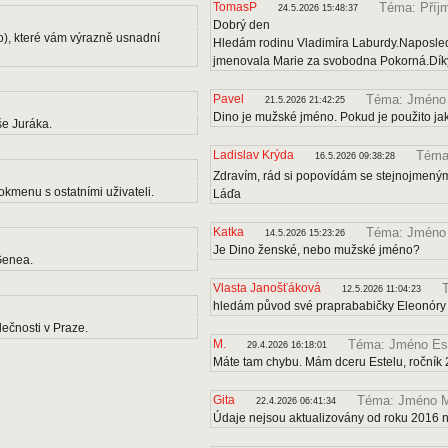
TomasP
Téma: Příj
24.5.2026 15:48:37
Dobrý den
o), které vám výrazně usnadní
Hledám rodinu Vladimíra Laburdy.Naposle
jmenovala Marie za svobodna Pokorná.Díky
Pavel
Téma: Jméno
21.5.2026 21:42:25
Dino je mužské jméno. Pokud je použito ja
e Juráka.
Ladislav Krýda
Téma:
16.5.2026 09:38:28
Zdravím, rád si popovídám se stejnojmenými
kmenu s ostatními uživateli.
Láďa
Katka
Téma: Jméno
14.5.2026 15:23:26
Je Dino ženské, nebo mužské jméno?
Genea.
Vlasta Janošťáková
12.5.2026 11:04:23
hledám původ své praprababičky Eleonóry
ečnosti v Praze.
M.
Téma: Jméno Es
29.4.2026 16:18:01
Máte tam chybu. Mám dceru Estelu, ročník 
Gita
Téma: Jméno M
22.4.2026 06:41:34
Údaje nejsou aktualizovány od roku 2016 