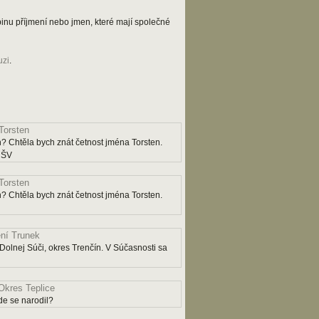
kupinu příjmení nebo jmen, které mají společné
uzi
.
Torsten
? Chtěla bych znát četnost jména Torsten.
y ŠV
Torsten
? Chtěla bych znát četnost jména Torsten.
ní Trunek
Dolnej Súči, okres Trenčín. V Súčasnosti sa
Okres Teplice
e se narodil?