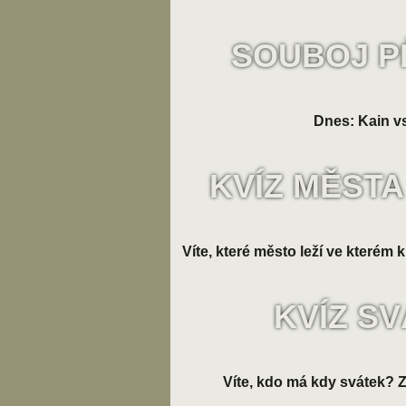
SOUBOJ P
Dnes: Kain vs
KVÍZ MĚSTA
Víte, které město leží ve kterém k
KVÍZ S
Víte, kdo má kdy svátek? Zk