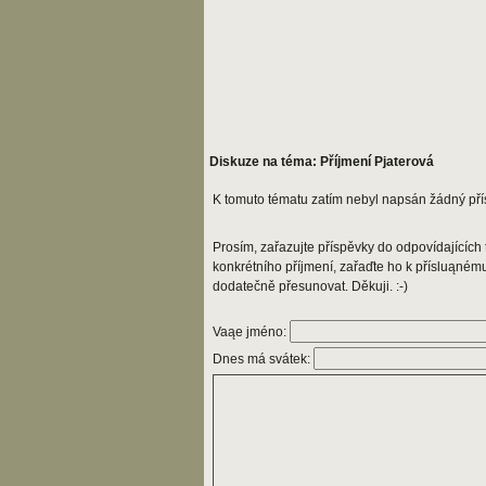
Diskuze na téma: Příjmení Pjaterová
K tomuto tématu zatím nebyl napsán žádný pří
Prosím, zařazujte příspěvky do odpovídajících t
konkrétního příjmení, zařaďte ho k přísluąném
dodatečně přesunovat. Děkuji. :-)
Vaąe jméno:
Dnes má svátek: