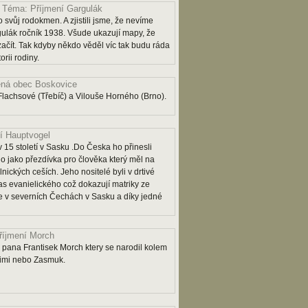
Téma: Příjmení Gargulák
 svůj rodokmen. A zjistili jsme, že nevíme
lák ročník 1938. Všude ukazují mapy, že
 začít. Tak kdyby někdo věděl víc tak budu ráda
rii rodiny.
ná obec Boskovice
lachsové (Třebíč) a Vilouše Horného (Brno).
í Hauptvogel
 15 století v Sasku .Do Česka ho přinesli
o jako přezdívka pro člověka který měl na
lnických ceších. Jeho nositelé byli v drtivé
as evanielického což dokazují matriky ze
 je v severních Čechách v Sasku a díky jedné
říjmení Morch
pana Frantisek Morch ktery se narodil kolem
rimi nebo Zasmuk.