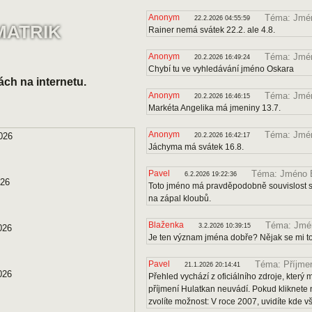
Anonym
Téma: Jmén
22.2.2026 04:55:59
MATRIK
Rainer nemá svátek 22.2. ale 4.8.
Anonym
Téma: Jmé
20.2.2026 16:49:24
Chybí tu ve vyhledávání jméno Oskara
ách na internetu.
Anonym
Téma: Jmén
20.2.2026 16:46:15
Markéta Angelika má jmeniny 13.7.
Anonym
Téma: Jmé
026
20.2.2026 16:42:17
Jáchyma má svátek 16.8.
Pavel
Téma: Jméno B
6.2.2026 19:22:36
026
Toto jméno má pravděpodobně souvislost s 
na zápal kloubů.
Blaženka
Téma: Jmén
3.2.2026 10:39:15
026
Je ten význam jména dobře? Nějak se mi to
Pavel
Téma: Příjmen
21.1.2026 20:14:41
026
Přehled vychází z oficiálního zdroje, kter
příjmení Hulatkan neuvádí. Pokud kliknete 
zvolíte možnost: V roce 2007, uvidíte kde v