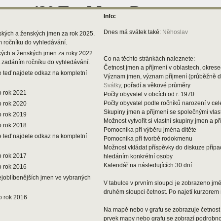
Info:
Dnes má svátek také:
Něhoslav
ských a ženských jmen za rok 2025.
m ročníku do vyhledávání.
kých a ženských jmen za roky 2022
Co na těchto stránkách naleznete:
t zadáním ročníku do vyhledávání.
Četnost jmen a příjmení v oblastech, okresec
 teď najdete odkaz na kompletní
Význam jmen, význam příjmení (průběžně 
Svátky
, pořadí a věkové průměry
o rok 2021
Počty obyvatel v obcích od r. 1970
Počty obyvatel podle ročníků narození v ce
o rok 2020
Skupiny jmen a příjmení se společnými vlas
o rok 2019
Možnost vytvořit si vlastní skupiny jmen a př
o rok 2018
Pomocníka při výběru jména dítěte
 teď najdete odkaz na kompletní
Pomocníka při tvorbě rodokmenu
Možnost vkládat příspěvky do diskuze příp
o rok 2017
hledáním konkrétní osoby
Kalendář na následujících 30 dní
o rok 2016
ejoblíbenějších jmen ve vybraných
V tabulce v prvním sloupci je zobrazeno jmén
druhém sloupci četnost. Po najetí kurzorem 
o rok 2016
Na mapě nebo v grafu se zobrazuje četnost 
prvek mapy nebo grafu se zobrazí podrobnos