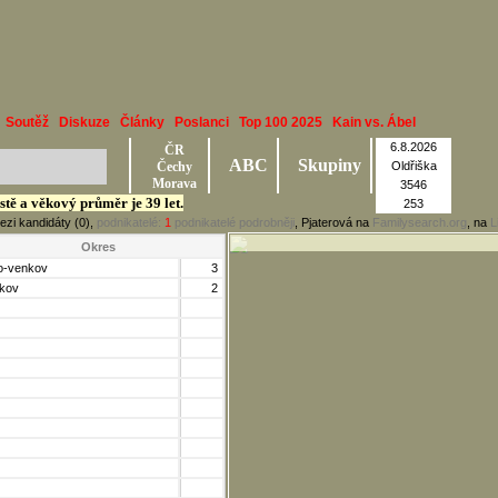
Soutěž
Diskuze
Články
Poslanci
Top 100 2025
Kain vs. Ábel
6.8.2026
ČR
ABC
Skupiny
Čechy
Oldřiška
Morava
3546
stě a věkový průměr je 39 let.
253
ezi kandidáty (0),
podnikatelé:
1
podnikatelé podrobněji
, Pjaterová na
Familysearch.org
, na
L
Okres
o-venkov
3
kov
2