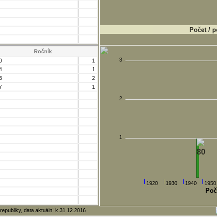
Počet / p
Ročník
3
0
1
4
1
3
2
7
1
2
1
1920
1930
1940
1950
Poč
republiky, data aktuální k 31.12.2016