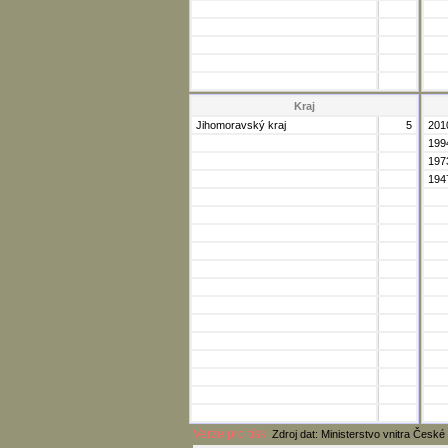
Kraj
Jihomoravský kraj
5
201
199
197
194
Verze pro tisk
Zdroj dat: Ministerstvo vnitra České 