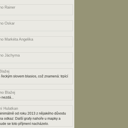
o Rainer
no Oskar
o Markéta Angelika
no Jáchyma
lažej
řeckým slovem blasios, což znamená: trpící
o Blažej
 nezdá...
í Hulatkan
ý minimálně od roku 2013 z nějakého důvodu
na odkaz: Další grafy nahoře u mapky a
šude se toto příjmení nacházelo.