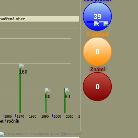
39
ověřená obec
V diskuzi
0
Známí
0
1960
1970
1980
1990
2000
2010
2020
et / ročník
pavel@jandora.cz