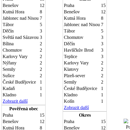
Benešov
12
Praha
15
Kutná Hora
8
Benešov
12
Jablonec nad Nisou
7
Kutná Hora
8
Tábor
5
Jablonec nad Nisou
7
Děčín
3
Tábor
5
Světlá nad Sázavou
3
Chomutov
3
Bílina
2
Děčín
3
Chomutov
2
Havlíčkův Brod
3
Karlovy Vary
2
Teplice
3
Nýřany
2
Karlovy Vary
2
Semily
2
Klatovy
2
Sušice
2
Plzeň-sever
2
České Budějovice
1
Semily
2
Kadaň
1
České Budějovice
1
Kladno
1
Kladno
1
Zobrazit další
Kolín
1
Zobrazit další
Pověřená obec
Praha
15
Okres
Benešov
12
Praha
15
Poč
Kutná Hora
8
Benešov
12