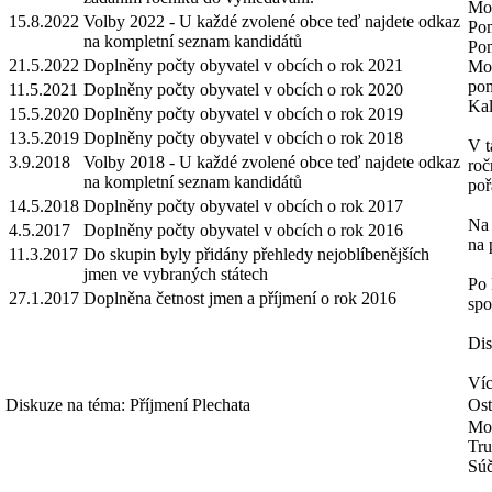
Mož
15.8.2022
Volby 2022 - U každé zvolené obce teď najdete odkaz
Pom
na kompletní seznam kandidátů
Pom
21.5.2022
Doplněny počty obyvatel v obcích o rok 2021
Mož
pom
11.5.2021
Doplněny počty obyvatel v obcích o rok 2020
Kal
15.5.2020
Doplněny počty obyvatel v obcích o rok 2019
13.5.2019
Doplněny počty obyvatel v obcích o rok 2018
V t
3.9.2018
Volby 2018 - U každé zvolené obce teď najdete odkaz
roč
na kompletní seznam kandidátů
poř
14.5.2018
Doplněny počty obyvatel v obcích o rok 2017
Na 
4.5.2017
Doplněny počty obyvatel v obcích o rok 2016
na 
11.3.2017
Do skupin byly přidány přehledy nejoblíbenějších
jmen ve vybraných státech
Po 
27.1.2017
Doplněna četnost jmen a příjmení o rok 2016
spo
Dis
Víc
Diskuze na téma: Příjmení Plechata
Ost
Mo
Tru
Súč