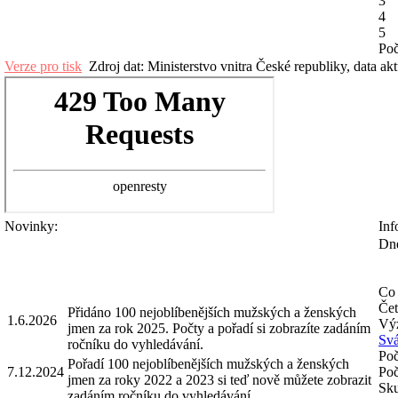
3
4
5
Poč
Verze pro tisk
Zdroj dat: Ministerstvo vnitra České republiky, data ak
Novinky:
Inf
Dne
Co 
Čet
Přidáno 100 nejoblíbenějších mužských a ženských
1.6.2026
Výz
jmen za rok 2025. Počty a pořadí si zobrazíte zadáním
Svá
ročníku do vyhledávání.
Poč
Pořadí 100 nejoblíbenějších mužských a ženských
7.12.2024
Poč
jmen za roky 2022 a 2023 si teď nově můžete zobrazit
Sku
zadáním ročníku do vyhledávání.