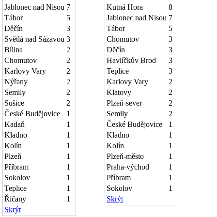
Jablonec nad Nisou
7
Kutná Hora
8
Tábor
5
Jablonec nad Nisou
7
Děčín
3
Tábor
5
Světlá nad Sázavou
3
Chomutov
3
Bílina
2
Děčín
3
Chomutov
2
Havlíčkův Brod
3
Karlovy Vary
2
Teplice
3
Nýřany
2
Karlovy Vary
2
Semily
2
Klatovy
2
Sušice
2
Plzeň-sever
2
České Budějovice
1
Semily
2
Kadaň
1
České Budějovice
1
Kladno
1
Kladno
1
Kolín
1
Kolín
1
Plzeň
1
Plzeň-město
1
Příbram
1
Praha-východ
1
Sokolov
1
Příbram
1
Teplice
1
Sokolov
1
Říčany
1
Skrýt
Skrýt