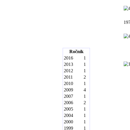
19
Ročník
2016
1
2013
1
2012
1
2011
2
2010
1
2009
4
2007
1
2006
2
2005
1
2004
1
2000
1
1999
1