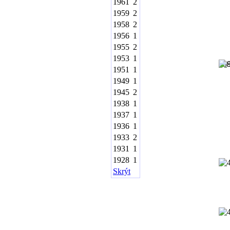
1961
2
1959
2
1958
2
1956
1
1955
2
1953
1
19
1951
1
1949
1
1945
2
1938
1
1937
1
1936
1
1933
2
1931
1
1928
1
Skrýt