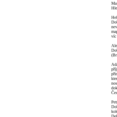
Mar
Hle
He
Dob
nev
map
víc
Al
Dob
(Br
Ad
pří
při
kte
nos
dok
Čec
Pet
Dob
kol
Dek