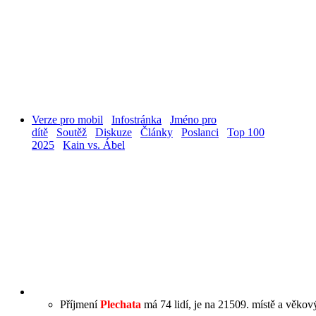
Verze pro mobil
Infostránka
Jméno pro
dítě
Soutěž
Diskuze
Články
Poslanci
Top 100
2025
Kain vs. Ábel
Příjmení
Plechata
má 74 lidí, je na 21509. místě a věkový