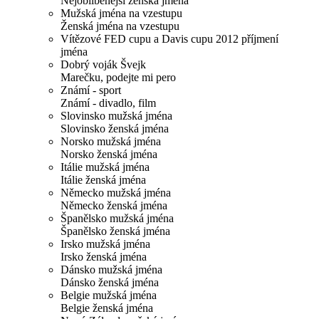
Nejoblíbenější ženská jména
Mužská jména na vzestupu
Ženská jména na vzestupu
Vítězové FED cupu a Davis cupu 2012 příjmení
jména
Dobrý voják Švejk
Marečku, podejte mi pero
Známí - sport
Známí - divadlo, film
Slovinsko mužská jména
Slovinsko ženská jména
Norsko mužská jména
Norsko ženská jména
Itálie mužská jména
Itálie ženská jména
Německo mužská jména
Německo ženská jména
Španělsko mužská jména
Španělsko ženská jména
Irsko mužská jména
Irsko ženská jména
Dánsko mužská jména
Dánsko ženská jména
Belgie mužská jména
Belgie ženská jména