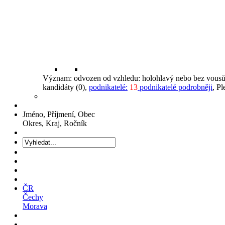
Význam: odvozen od vzhledu: holohlavý nebo bez vousů
kandidáty (0),
podnikatelé:
13
podnikatelé podrobněji
, P
Jméno, Příjmení, Obec
Okres, Kraj, Ročník
ČR
Čechy
Morava