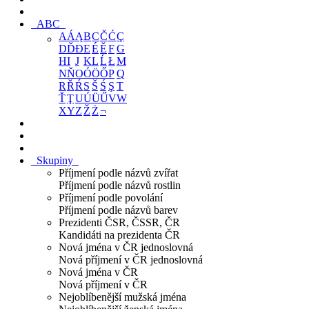
ABC
A
Á
Ą
B
C
Č
Ć
Ç
D
Ď
Đ
E
É
Ě
F
G
H
I
J
K
L
Ĺ
Ł
M
N
Ň
O
Ó
Ö
Ő
P
Q
R
Ř
Ŕ
S
Š
Ś
Ş
T
Ť
Ţ
U
Ú
Ü
Ű
V
W
X
Y
Z
Ž
Ż
¬
Skupiny
Příjmení podle názvů zvířat
Příjmení podle názvů rostlin
Příjmení podle povolání
Příjmení podle názvů barev
Prezidenti ČSR, ČSSR, ČR
Kandidáti na prezidenta ČR
Nová jména v ČR jednoslovná
Nová příjmení v ČR jednoslovná
Nová jména v ČR
Nová příjmení v ČR
Nejoblíbenější mužská jména