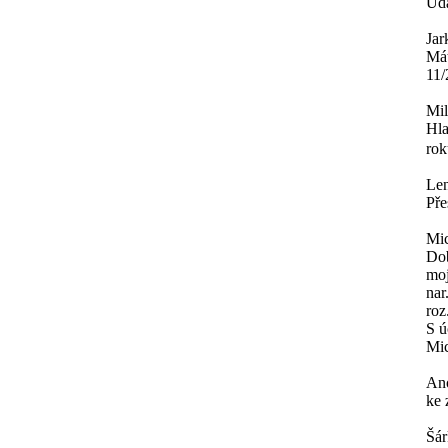
Úda
Jar
Mát
11/
Mi
Hla
rok
Le
Pře
Mi
Dob
moj
nar
roz
S ú
Mi
An
ke 
Šá