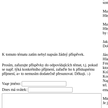
som
Mar
Hle
Mar
Hle
by 
Ja
Dob
K tomuto tématu zatím nebyl napsán žádný příspěvek.
Ján
Hl
Frn
Prosím, zařazujte příspěvky do odpovídajících témat, t.j. pokud
kto
se např. týká konkrétního příjmení, zařaďte ho k přísluąnému
Krá
příjmení, a» to nemusím dodatečně přesunovat. Děkuji. :-)
Kon
Na
Vaąe jméno:
tel
Dnes má svátek:
ema
Mi
Je 