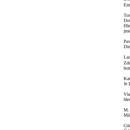
Ema
To
Do
Hle
jme
Pav
Din
Lad
Zdr
hot
Ka
Je 
Vla
hle
M.
Mát
Git