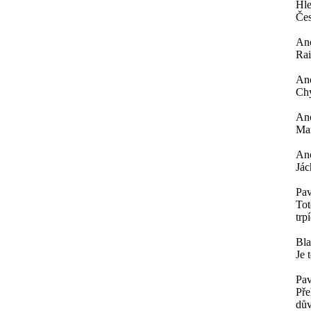
Hle
Čes
An
Rai
An
Chy
An
Mar
An
Jác
Pav
Tot
trp
Bl
Je 
Pav
Pře
dův