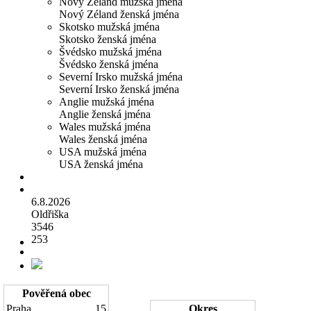
Nový Zéland mužská jména
Nový Zéland ženská jména
Skotsko mužská jména
Skotsko ženská jména
Švédsko mužská jména
Švédsko ženská jména
Severní Irsko mužská jména
Severní Irsko ženská jména
Anglie mužská jména
Anglie ženská jména
Wales mužská jména
Wales ženská jména
USA mužská jména
USA ženská jména
6.8.2026
Oldřiška
3546
253
Pověřená obec
Praha
15
Okres