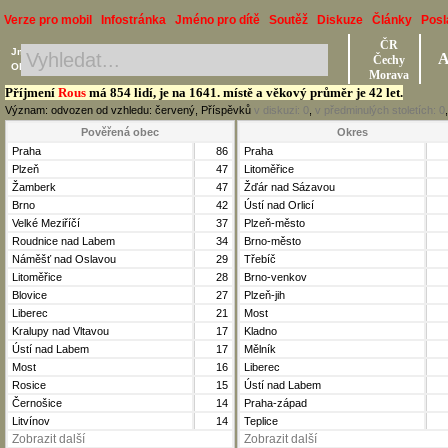
Verze pro mobil
Infostránka
Jméno pro dítě
Soutěž
Diskuze
Články
Posl
ČR
Jméno, Příjmení, Obec
A
Čechy
Okres, Kraj, Ročník
Morava
Příjmení
Rous
má 854 lidí, je na 1641. místě a věkový průměr je 42 let.
Význam: odvozen od vzhledu: červený, Příspěvků
v diskuzi:
0
,
v předminulých stoletích:
0
Pověřená obec
Okres
Praha
86
Praha
Plzeň
47
Litoměřice
Žamberk
47
Žďár nad Sázavou
Brno
42
Ústí nad Orlicí
Velké Meziříčí
37
Plzeň-město
Roudnice nad Labem
34
Brno-město
Náměšť nad Oslavou
29
Třebíč
Litoměřice
28
Brno-venkov
Blovice
27
Plzeň-jih
Liberec
21
Most
Kralupy nad Vltavou
17
Kladno
Ústí nad Labem
17
Mělník
Most
16
Liberec
Rosice
15
Ústí nad Labem
Černošice
14
Praha-západ
Litvínov
14
Teplice
Zobrazit další
Zobrazit další