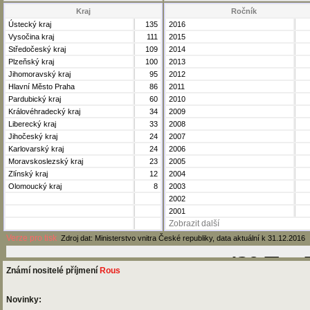
Kraj
Ročník
Ústecký kraj
135
2016
Vysočina kraj
111
2015
Středočeský kraj
109
2014
Plzeňský kraj
100
2013
Jihomoravský kraj
95
2012
Hlavní Město Praha
86
2011
Pardubický kraj
60
2010
Královéhradecký kraj
34
2009
Liberecký kraj
33
2008
Jihočeský kraj
24
2007
Karlovarský kraj
24
2006
Moravskoslezský kraj
23
2005
Zlínský kraj
12
2004
Olomoucký kraj
8
2003
2002
2001
Zobrazit další
Verze pro tisk
Zdroj dat: Ministerstvo vnitra České republiky, data aktuální k 31.12.2016
Známí nositelé příjmení
Rous
Novinky: