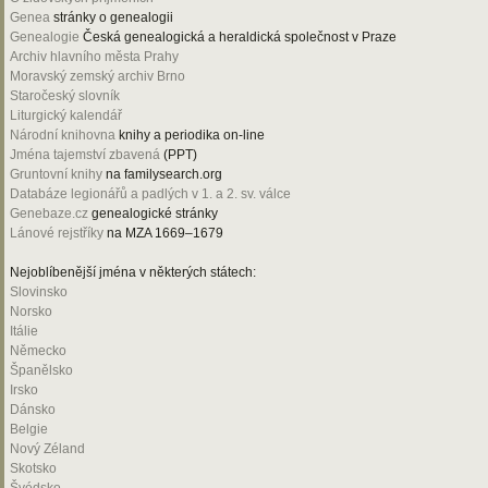
Genea
stránky o genealogii
Genealogie
Česká genealogická a heraldická společnost v Praze
Archiv hlavního města Prahy
Moravský zemský archiv Brno
Staročeský slovník
Liturgický kalendář
Národní knihovna
knihy a periodika on-line
Jména tajemství zbavená
(PPT)
Gruntovní knihy
na familysearch.org
Databáze legionářů a padlých v 1. a 2. sv. válce
Genebaze.cz
genealogické stránky
Lánové rejstříky
na MZA 1669–1679
Nejoblíbenější jména v některých státech:
Slovinsko
Norsko
Itálie
Německo
Španělsko
Irsko
Dánsko
Belgie
Nový Zéland
Skotsko