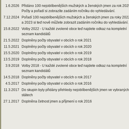
1.6.2026
Přidáno 100 nejoblíbenějších mužských a ženských jmen za rok 202
Počty a pořadí si zobrazíte zadáním ročníku do vyhledávání.
7.12.2024
Pořadí 100 nejoblíbenějších mužských a ženských jmen za roky 202
a 2023 si teď nově můžete zobrazit zadáním ročníku do vyhledávání.
15.8.2022
Volby 2022 - U každé zvolené obce teď najdete odkaz na kompletní
seznam kandidátů
21.5.2022
Doplněny počty obyvatel v obcích o rok 2021
11.5.2021
Doplněny počty obyvatel v obcích o rok 2020
15.5.2020
Doplněny počty obyvatel v obcích o rok 2019
13.5.2019
Doplněny počty obyvatel v obcích o rok 2018
3.9.2018
Volby 2018 - U každé zvolené obce teď najdete odkaz na kompletní
seznam kandidátů
14.5.2018
Doplněny počty obyvatel v obcích o rok 2017
4.5.2017
Doplněny počty obyvatel v obcích o rok 2016
11.3.2017
Do skupin byly přidány přehledy nejoblíbenějších jmen ve vybraných
státech
27.1.2017
Doplněna četnost jmen a příjmení o rok 2016