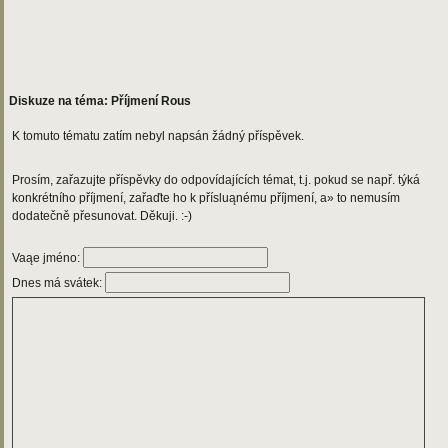
Diskuze na téma: Příjmení Rous
K tomuto tématu zatím nebyl napsán žádný příspěvek.
Prosím, zařazujte příspěvky do odpovídajících témat, t.j. pokud se např. týká
konkrétního příjmení, zařaďte ho k přísluąnému příjmení, a» to nemusím
dodatečně přesunovat. Děkuji. :-)
Vaąe jméno:
Dnes má svátek: