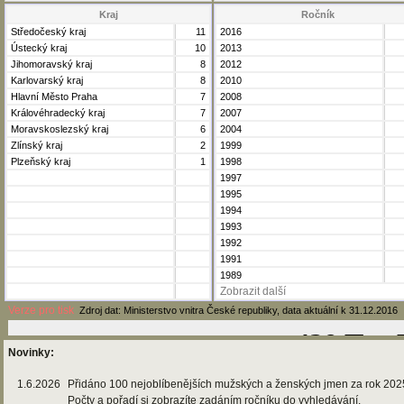
Kraj
Ročník
Středočeský kraj
11
2016
Ústecký kraj
10
2013
Jihomoravský kraj
8
2012
Karlovarský kraj
8
2010
Hlavní Město Praha
7
2008
Královéhradecký kraj
7
2007
Moravskoslezský kraj
6
2004
Zlínský kraj
2
1999
Plzeňský kraj
1
1998
1997
1995
1994
1993
1992
1991
1989
Zobrazit další
Verze pro tisk
Zdroj dat: Ministerstvo vnitra České republiky, data aktuální k 31.12.2016
Novinky:
1.6.2026
Přidáno 100 nejoblíbenějších mužských a ženských jmen za rok 202
Počty a pořadí si zobrazíte zadáním ročníku do vyhledávání.