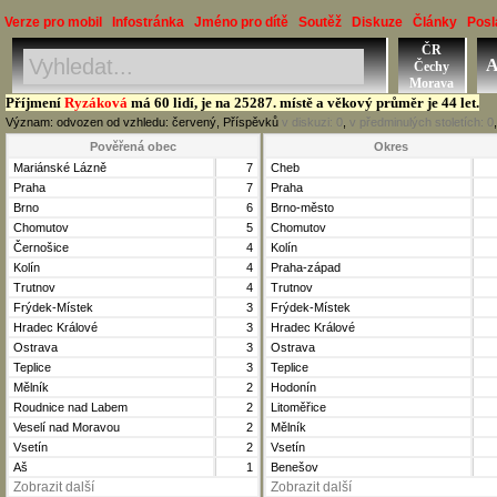
Verze pro mobil
Infostránka
Jméno pro dítě
Soutěž
Diskuze
Články
Posl
ČR
Jméno, Příjmení, Obec
A
Čechy
Okres, Kraj, Ročník
Morava
Příjmení
Ryzáková
má 60 lidí, je na 25287. místě a věkový průměr je 44 let.
Význam: odvozen od vzhledu: červený, Příspěvků
v diskuzi:
0
,
v předminulých stoletích:
0
Pověřená obec
Okres
Mariánské Lázně
7
Cheb
Praha
7
Praha
Brno
6
Brno-město
Chomutov
5
Chomutov
Černošice
4
Kolín
Kolín
4
Praha-západ
Trutnov
4
Trutnov
Frýdek-Místek
3
Frýdek-Místek
Hradec Králové
3
Hradec Králové
Ostrava
3
Ostrava
Teplice
3
Teplice
Mělník
2
Hodonín
Roudnice nad Labem
2
Litoměřice
Veselí nad Moravou
2
Mělník
Vsetín
2
Vsetín
Aš
1
Benešov
Zobrazit další
Zobrazit další