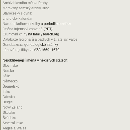
Archiv hlavního města Prahy
Moravský zemský archiv Brno
Staročeský slovník
Liturgický kalendář
Národní knihovna
knihy a periodika on-line
Jména tajemství zbavená
(PPT)
Gruntovní knihy
na familysearch.org
Databáze legionářů a padlých v 1. a 2. sv. válce
Genebaze.cz
genealogické stránky
Lánové rejstříky
na MZA 1669–1679
Nejoblíbenější jména v některých státech:
Slovinsko
Norsko
Itálie
Německo
Španělsko
Irsko
Dánsko
Belgie
Nový Zéland
Skotsko
Švédsko
Severní Irsko
Anglie a Wales