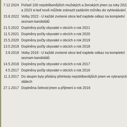
7.12.2024
Pořadí 100 nejoblíbenějších mužských a ženských jmen za roky 202
a 2023 si teď nově můžete zobrazit zadáním ročníku do vyhledávání.
15.8.2022
Volby 2022 - U každé zvolené obce teď najdete odkaz na kompletní
seznam kandidátů
21.5.2022
Doplněny počty obyvatel v obcích o rok 2021
11.5.2021
Doplněny počty obyvatel v obcích o rok 2020
15.5.2020
Doplněny počty obyvatel v obcích o rok 2019
13.5.2019
Doplněny počty obyvatel v obcích o rok 2018
3.9.2018
Volby 2018 - U každé zvolené obce teď najdete odkaz na kompletní
seznam kandidátů
14.5.2018
Doplněny počty obyvatel v obcích o rok 2017
4.5.2017
Doplněny počty obyvatel v obcích o rok 2016
11.3.2017
Do skupin byly přidány přehledy nejoblíbenějších jmen ve vybraných
státech
27.1.2017
Doplněna četnost jmen a příjmení o rok 2016