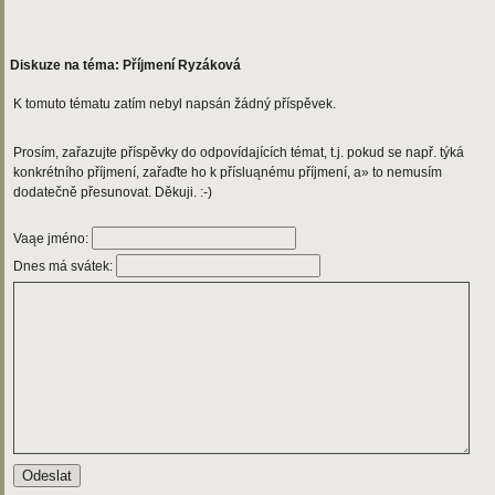
Diskuze na téma: Příjmení Ryzáková
K tomuto tématu zatím nebyl napsán žádný příspěvek.
Prosím, zařazujte příspěvky do odpovídajících témat, t.j. pokud se např. týká
konkrétního příjmení, zařaďte ho k přísluąnému příjmení, a» to nemusím
dodatečně přesunovat. Děkuji. :-)
Vaąe jméno:
Dnes má svátek: