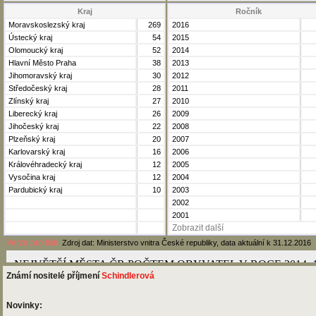
Kraj
Ročník
Moravskoslezský kraj
269
2016
Ústecký kraj
54
2015
Olomoucký kraj
52
2014
Hlavní Město Praha
38
2013
Jihomoravský kraj
30
2012
Středočeský kraj
28
2011
Zlínský kraj
27
2010
Liberecký kraj
26
2009
Jihočeský kraj
22
2008
Plzeňský kraj
20
2007
Karlovarský kraj
16
2006
Královéhradecký kraj
12
2005
Vysočina kraj
12
2004
Pardubický kraj
10
2003
2002
2001
Zobrazit další
Verze pro tisk
Zdroj dat: Ministerstvo vnitra České republiky, data aktuální k 31.12.2016
Známí nositelé příjmení
Schindlerová
Novinky: