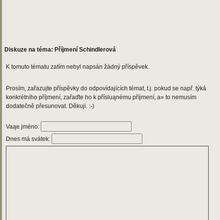
Diskuze na téma: Příjmení Schindlerová
K tomuto tématu zatím nebyl napsán žádný příspěvek.
Prosím, zařazujte příspěvky do odpovídajících témat, t.j. pokud se např. týká
konkrétního příjmení, zařaďte ho k přísluąnému příjmení, a» to nemusím
dodatečně přesunovat. Děkuji. :-)
Vaąe jméno:
Dnes má svátek: