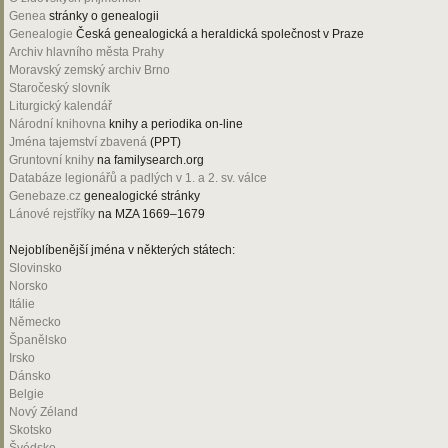
Genea
stránky o genealogii
Genealogie
Česká genealogická a heraldická společnost v Praze
Archiv hlavního města Prahy
Moravský zemský archiv Brno
Staročeský slovník
Liturgický kalendář
Národní knihovna
knihy a periodika on-line
Jména tajemství zbavená
(PPT)
Gruntovní knihy
na familysearch.org
Databáze legionářů a padlých v 1. a 2. sv. válce
Genebaze.cz
genealogické stránky
Lánové rejstříky
na MZA 1669–1679
Nejoblíbenější jména v některých státech:
Slovinsko
Norsko
Itálie
Německo
Španělsko
Irsko
Dánsko
Belgie
Nový Zéland
Skotsko