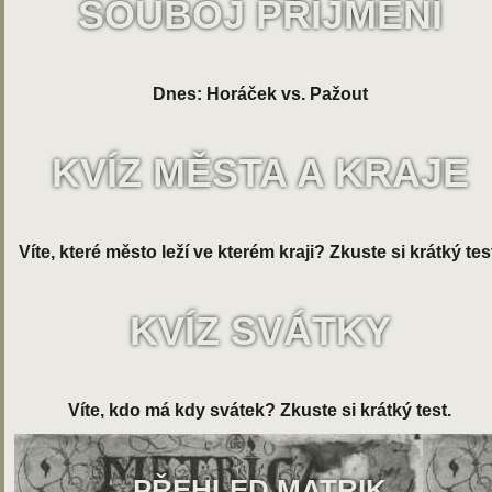
SOUBOJ PŘÍJMENÍ
Dnes: Horáček vs. Pažout
KVÍZ MĚSTA A KRAJE
Víte, které město leží ve kterém kraji? Zkuste si krátký tes
KVÍZ SVÁTKY
Víte, kdo má kdy svátek? Zkuste si krátký test.
PŘEHLED MATRIK