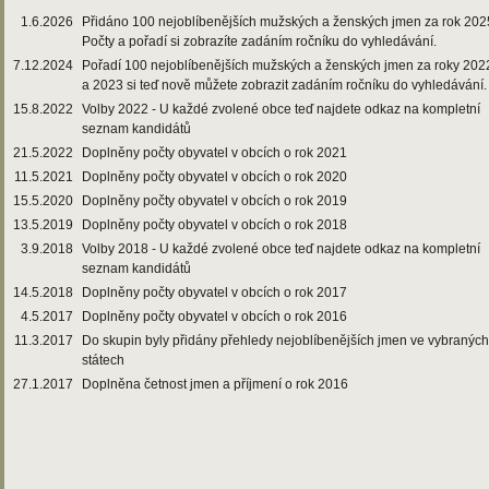
1.6.2026
Přidáno 100 nejoblíbenějších mužských a ženských jmen za rok 202
Počty a pořadí si zobrazíte zadáním ročníku do vyhledávání.
7.12.2024
Pořadí 100 nejoblíbenějších mužských a ženských jmen za roky 202
a 2023 si teď nově můžete zobrazit zadáním ročníku do vyhledávání.
15.8.2022
Volby 2022 - U každé zvolené obce teď najdete odkaz na kompletní
seznam kandidátů
21.5.2022
Doplněny počty obyvatel v obcích o rok 2021
11.5.2021
Doplněny počty obyvatel v obcích o rok 2020
15.5.2020
Doplněny počty obyvatel v obcích o rok 2019
13.5.2019
Doplněny počty obyvatel v obcích o rok 2018
3.9.2018
Volby 2018 - U každé zvolené obce teď najdete odkaz na kompletní
seznam kandidátů
14.5.2018
Doplněny počty obyvatel v obcích o rok 2017
4.5.2017
Doplněny počty obyvatel v obcích o rok 2016
11.3.2017
Do skupin byly přidány přehledy nejoblíbenějších jmen ve vybraných
státech
27.1.2017
Doplněna četnost jmen a příjmení o rok 2016