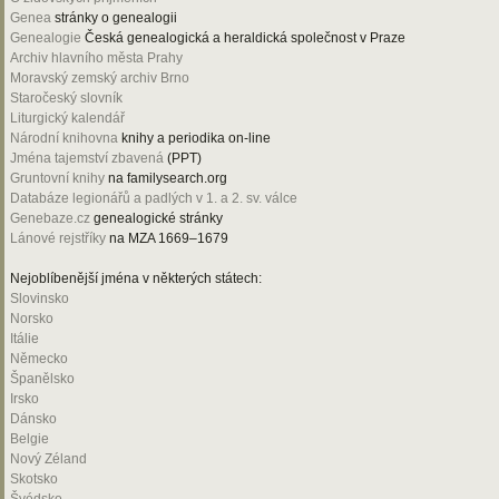
Genea
stránky o genealogii
Genealogie
Česká genealogická a heraldická společnost v Praze
Archiv hlavního města Prahy
Moravský zemský archiv Brno
Staročeský slovník
Liturgický kalendář
Národní knihovna
knihy a periodika on-line
Jména tajemství zbavená
(PPT)
Gruntovní knihy
na familysearch.org
Databáze legionářů a padlých v 1. a 2. sv. válce
Genebaze.cz
genealogické stránky
Lánové rejstříky
na MZA 1669–1679
Nejoblíbenější jména v některých státech:
Slovinsko
Norsko
Itálie
Německo
Španělsko
Irsko
Dánsko
Belgie
Nový Zéland
Skotsko