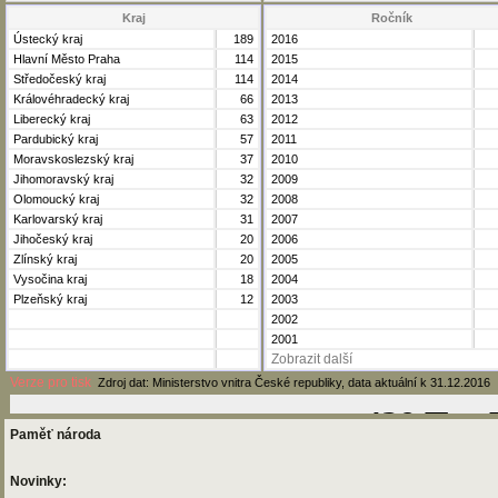
Kraj
Ročník
Ústecký kraj
189
2016
Hlavní Město Praha
114
2015
Středočeský kraj
114
2014
Královéhradecký kraj
66
2013
Liberecký kraj
63
2012
Pardubický kraj
57
2011
Moravskoslezský kraj
37
2010
Jihomoravský kraj
32
2009
Olomoucký kraj
32
2008
Karlovarský kraj
31
2007
Jihočeský kraj
20
2006
Zlínský kraj
20
2005
Vysočina kraj
18
2004
Plzeňský kraj
12
2003
2002
2001
Zobrazit další
Verze pro tisk
Zdroj dat: Ministerstvo vnitra České republiky, data aktuální k 31.12.2016
Paměť národa
Novinky: