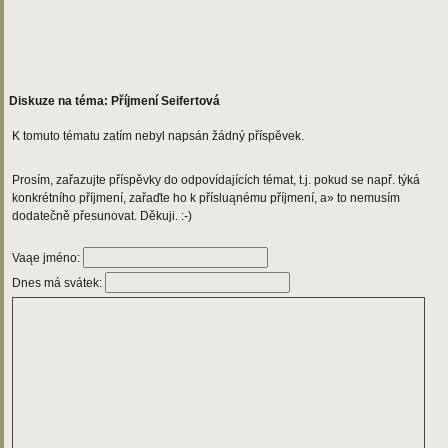
Diskuze na téma: Příjmení Seifertová
K tomuto tématu zatím nebyl napsán žádný příspěvek.
Prosím, zařazujte příspěvky do odpovídajících témat, t.j. pokud se např. týká
konkrétního příjmení, zařaďte ho k přísluąnému příjmení, a» to nemusím
dodatečně přesunovat. Děkuji. :-)
Vaąe jméno:
Dnes má svátek: