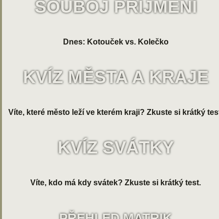
SOUBOJ PŘÍJMENÍ
Dnes: Kotouček vs. Kolečko
KVÍZ MĚSTA A KRAJE
Víte, které město leží ve kterém kraji? Zkuste si krátký tes
KVÍZ SVÁTKY
Víte, kdo má kdy svátek? Zkuste si krátký test.
PŘEHLED MATRIK