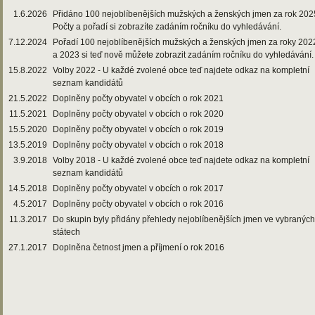
1.6.2026
Přidáno 100 nejoblíbenějších mužských a ženských jmen za rok 202
Počty a pořadí si zobrazíte zadáním ročníku do vyhledávání.
7.12.2024
Pořadí 100 nejoblíbenějších mužských a ženských jmen za roky 202
a 2023 si teď nově můžete zobrazit zadáním ročníku do vyhledávání.
15.8.2022
Volby 2022 - U každé zvolené obce teď najdete odkaz na kompletní
seznam kandidátů
21.5.2022
Doplněny počty obyvatel v obcích o rok 2021
11.5.2021
Doplněny počty obyvatel v obcích o rok 2020
15.5.2020
Doplněny počty obyvatel v obcích o rok 2019
13.5.2019
Doplněny počty obyvatel v obcích o rok 2018
3.9.2018
Volby 2018 - U každé zvolené obce teď najdete odkaz na kompletní
seznam kandidátů
14.5.2018
Doplněny počty obyvatel v obcích o rok 2017
4.5.2017
Doplněny počty obyvatel v obcích o rok 2016
11.3.2017
Do skupin byly přidány přehledy nejoblíbenějších jmen ve vybraných
státech
27.1.2017
Doplněna četnost jmen a příjmení o rok 2016