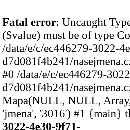
Fatal error
: Uncaught Type
($value) must be of type Cou
/data/e/c/ec446279-3022-4
d7d081f4b241/nasejmena.cz/
#0 /data/e/c/ec446279-302
d7d081f4b241/nasejmena.cz
Mapa(NULL, NULL, Array, '
'jmena', '3016') #1 {main} 
3022-4e30-9f71-