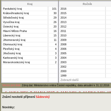
Kraj
Ročník
Pardubický kraj
101
2016
Královéhradecký kraj
30
2015
Středočeský kraj
29
2014
Vysočina kraj
26
2013
Ústecký kraj
20
2012
Hlavní Město Praha
16
2011
Liberecký kraj
15
2010
Jihomoravský kraj
11
2009
Olomoucký kraj
4
2008
Plzeňský kraj
4
2006
Jihočeský kraj
3
2005
Karlovarský kraj
3
2004
Moravskoslezský kraj
2
2003
2002
2000
1999
Zobrazit další
Verze pro tisk
Zdroj dat: Ministerstvo vnitra České republiky, data aktuální k 31.12.2016
Známí nositelé příjmení
Sádovský
Novinky: