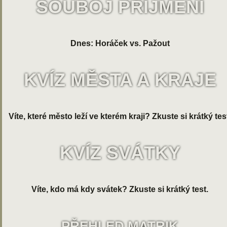
SOUBOJ PŘÍJMENÍ
Dnes: Horáček vs. Pažout
KVÍZ MĚSTA A KRAJE
Víte, které město leží ve kterém kraji? Zkuste si krátký tes
KVÍZ SVÁTKY
Víte, kdo má kdy svátek? Zkuste si krátký test.
PŘEHLED MATRIK