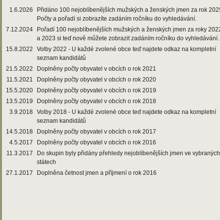
1.6.2026
Přidáno 100 nejoblíbenějších mužských a ženských jmen za rok 202
Počty a pořadí si zobrazíte zadáním ročníku do vyhledávání.
7.12.2024
Pořadí 100 nejoblíbenějších mužských a ženských jmen za roky 202
a 2023 si teď nově můžete zobrazit zadáním ročníku do vyhledávání.
15.8.2022
Volby 2022 - U každé zvolené obce teď najdete odkaz na kompletní
seznam kandidátů
21.5.2022
Doplněny počty obyvatel v obcích o rok 2021
11.5.2021
Doplněny počty obyvatel v obcích o rok 2020
15.5.2020
Doplněny počty obyvatel v obcích o rok 2019
13.5.2019
Doplněny počty obyvatel v obcích o rok 2018
3.9.2018
Volby 2018 - U každé zvolené obce teď najdete odkaz na kompletní
seznam kandidátů
14.5.2018
Doplněny počty obyvatel v obcích o rok 2017
4.5.2017
Doplněny počty obyvatel v obcích o rok 2016
11.3.2017
Do skupin byly přidány přehledy nejoblíbenějších jmen ve vybraných
státech
27.1.2017
Doplněna četnost jmen a příjmení o rok 2016