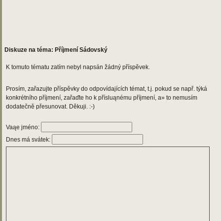
Diskuze na téma: Příjmení Sádovský
K tomuto tématu zatím nebyl napsán žádný příspěvek.
Prosím, zařazujte příspěvky do odpovídajících témat, t.j. pokud se např. týká
konkrétního příjmení, zařaďte ho k přísluąnému příjmení, a» to nemusím
dodatečně přesunovat. Děkuji. :-)
Vaąe jméno:
Dnes má svátek: