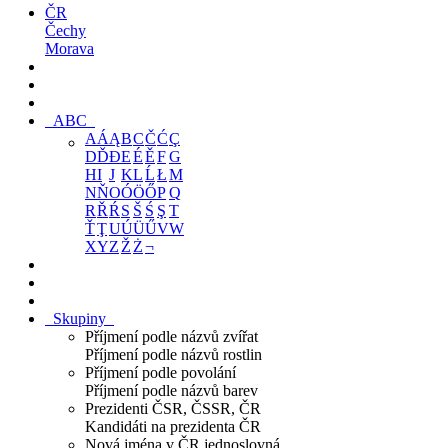
ČR
Čechy
Morava
ABC
A
Á
Ą
B
C
Č
Ć
Ç
D
Ď
Đ
E
É
Ě
F
G
H
I
J
K
L
Ĺ
Ł
M
N
Ň
O
Ó
Ö
Ő
P
Q
R
Ř
Ŕ
S
Š
Ś
Ş
T
Ť
Ţ
U
Ú
Ü
Ű
V
W
X
Y
Z
Ž
Ż
¬
Skupiny
Příjmení podle názvů zvířat
Příjmení podle názvů rostlin
Příjmení podle povolání
Příjmení podle názvů barev
Prezidenti ČSR, ČSSR, ČR
Kandidáti na prezidenta ČR
Nová jména v ČR jednoslovná