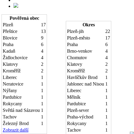
Pověřená obec
Plzeň
17
Okres
Přeštice
13
Plzeň-jih
22
Blovice
9
Plzeň-město
17
Praha
6
Praha
6
Kadaň
4
Brno-venkov
4
Židlochovice
4
Chomutov
4
Klatovy
2
Klatovy
2
Kroměříž
2
Kroměříž
2
Liberec
1
Havlíčkův Brod
1
Neratovice
1
Jablonec nad Nisou
1
Nýřany
1
Liberec
1
Pardubice
1
Mělník
1
Rokycany
1
Pardubice
1
Světlá nad Sázavou
1
Plzeň-sever
1
Tachov
1
Praha-východ
1
Železný Brod
1
Rokycany
1
Zobrazit další
Tachov
1