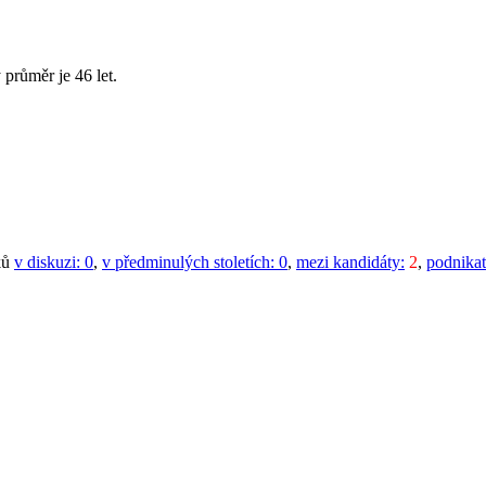
 průměr je 46 let.
ků
v diskuzi:
0
,
v předminulých stoletích:
0
,
mezi kandidáty:
2
,
podnikat