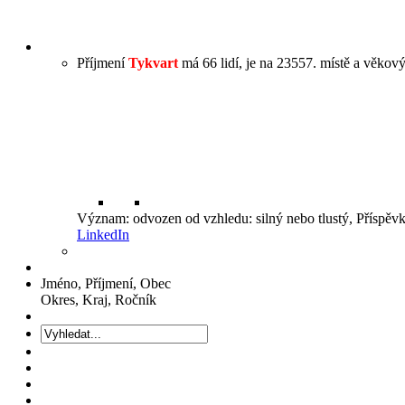
Příjmení
Tykvart
má 66 lidí, je na 23557. místě a věkový
Význam: odvozen od vzhledu: silný nebo tlustý, Příspěv
LinkedIn
Jméno, Příjmení, Obec
Okres, Kraj, Ročník