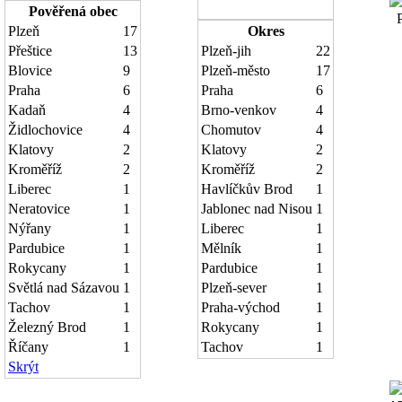
Pověřená obec
Po
Plzeň
17
Okres
Přeštice
13
Plzeň-jih
22
Blovice
9
Plzeň-město
17
Praha
6
Praha
6
Kadaň
4
Brno-venkov
4
Židlochovice
4
Chomutov
4
Klatovy
2
Klatovy
2
Kroměříž
2
Kroměříž
2
Liberec
1
Havlíčkův Brod
1
Neratovice
1
Jablonec nad Nisou
1
Nýřany
1
Liberec
1
Pardubice
1
Mělník
1
Rokycany
1
Pardubice
1
Světlá nad Sázavou
1
Plzeň-sever
1
Tachov
1
Praha-východ
1
Železný Brod
1
Rokycany
1
Říčany
1
Tachov
1
Skrýt