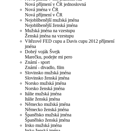
Nová příjmení v ČR jednoslovná
Nová jména v ČR
Nová příjmení v ČR
Nejoblíbenější mužská jména
Nejoblíbenější ženská jména
Mužská jména na vzestupu
Ženská jména na vzestupu
Vítězové FED cupu a Davis cupu 2012 příjmení
jména
Dobrý voják Švejk
Marečku, podejte mi pero
Známí - sport
Známí - divadlo, film
Slovinsko mužská jména
Slovinsko ženská jména
Norsko mužská jména
Norsko ženská jména
Itálie mužská jména
Itálie ženská jména
Německo mužská jména
Německo ženská jména
Španělsko mužská jména
Španělsko ženská jména
Irsko mužská jména
Irsko ženská jména