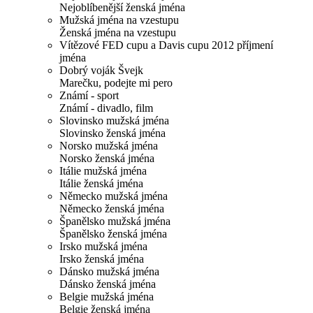
Nejoblíbenější ženská jména
Mužská jména na vzestupu
Ženská jména na vzestupu
Vítězové FED cupu a Davis cupu 2012 příjmení
jména
Dobrý voják Švejk
Marečku, podejte mi pero
Známí - sport
Známí - divadlo, film
Slovinsko mužská jména
Slovinsko ženská jména
Norsko mužská jména
Norsko ženská jména
Itálie mužská jména
Itálie ženská jména
Německo mužská jména
Německo ženská jména
Španělsko mužská jména
Španělsko ženská jména
Irsko mužská jména
Irsko ženská jména
Dánsko mužská jména
Dánsko ženská jména
Belgie mužská jména
Belgie ženská jména