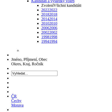
Kandidáti a výsledky voleb
Zvolení
Všichni kandidáti
2022
2022
2018
2018
2014
2014
2010
2010
2006
2006
2002
2002
1998
1998
1994
1994
Jméno, Příjmení, Obec
Okres, Kraj, Ročník
ČR
Čechy
Morava