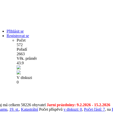
Přihlásit se
Registrovat se
Počet
572
Pořadí
2663
Věk. průměr
43.9
V diskuzi
0
aj má celkem 58226 obyvatel
Jarní prázdniny:
9.2.2026 - 15.2.2026
namu
,
19. st.
,
Katastrální
Počet příspěvů
v diskuzi:
0
,
Počet částí: 7
, na