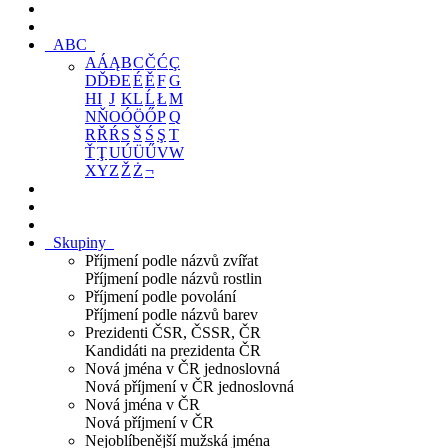
ABC
A
Á
Ą
B
C
Č
Ć
Ç
D
Ď
Đ
E
É
Ě
F
G
H
I
J
K
L
Ĺ
Ł
M
N
Ň
O
Ó
Ö
Ő
P
Q
R
Ř
Ŕ
S
Š
Ś
Ş
T
Ť
Ţ
U
Ú
Ü
Ű
V
W
X
Y
Z
Ž
Ż
¬
Skupiny
Příjmení podle názvů zvířat
Příjmení podle názvů rostlin
Příjmení podle povolání
Příjmení podle názvů barev
Prezidenti ČSR, ČSSR, ČR
Kandidáti na prezidenta ČR
Nová jména v ČR jednoslovná
Nová příjmení v ČR jednoslovná
Nová jména v ČR
Nová příjmení v ČR
Nejoblíbenější mužská jména