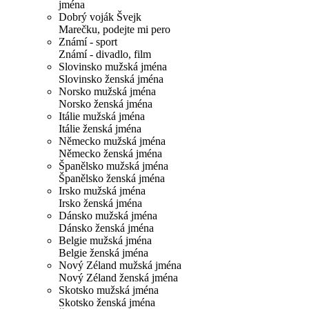
jména
Dobrý voják Švejk
Marečku, podejte mi pero
Známí - sport
Známí - divadlo, film
Slovinsko mužská jména
Slovinsko ženská jména
Norsko mužská jména
Norsko ženská jména
Itálie mužská jména
Itálie ženská jména
Německo mužská jména
Německo ženská jména
Španělsko mužská jména
Španělsko ženská jména
Irsko mužská jména
Irsko ženská jména
Dánsko mužská jména
Dánsko ženská jména
Belgie mužská jména
Belgie ženská jména
Nový Zéland mužská jména
Nový Zéland ženská jména
Skotsko mužská jména
Skotsko ženská jména