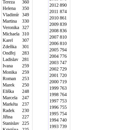
Tereza
360
2012
890
Helena
350
2011
874
Vladimír
349
2010
861
Martina
330
2009
839
Veronika
327
2008
836
Michaela
310
2007
810
Karel
307
2006
810
Zdeňka
301
2005
794
Ondřej
283
2004
776
Ladislav
281
2003
747
Ivana
259
2002
729
Monika
259
2001
720
Roman
253
2000
719
Marek
250
1999
763
Eliška
248
1998
764
Marcela
247
1997
753
Markéta
237
1996
755
Radek
230
1995
754
Jiřina
227
1994
740
Stanislav
225
1993
739
Kristýna
225