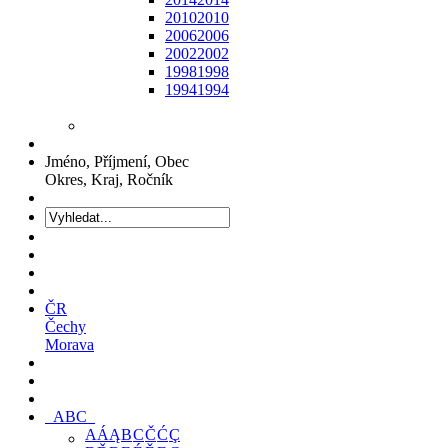
2010
2010
2006
2006
2002
2002
1998
1998
1994
1994
Jméno, Příjmení, Obec
Okres, Kraj, Ročník
ČR
Čechy
Morava
ABC
A
Á
Ą
B
C
Č
Ć
Ç