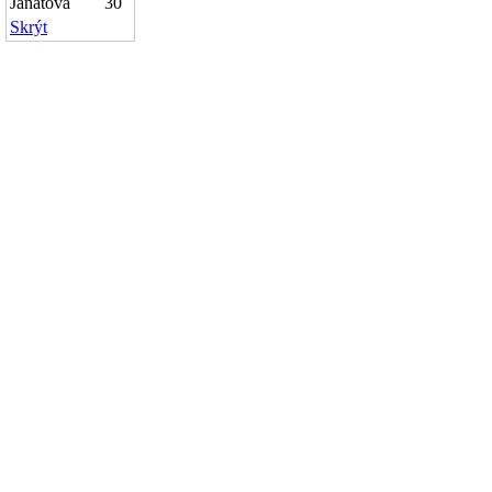
Janatová
30
Skrýt