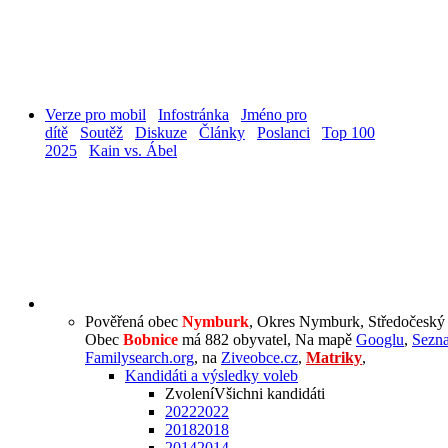
Verze pro mobil
Infostránka
Jméno pro
dítě
Soutěž
Diskuze
Články
Poslanci
Top 100
2025
Kain vs. Ábel
Pověřená obec
Nymburk
, Okres Nymburk, Středočeský 
Obec
Bobnice
má 882 obyvatel, Na mapě
Googlu
,
Sezn
Familysearch.org
, na
Ziveobce.cz
,
Matriky
,
Kandidáti a výsledky voleb
Zvolení
Všichni kandidáti
2022
2022
2018
2018
2014
2014