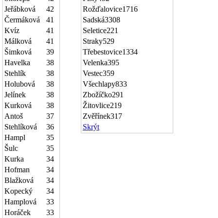
Jeřábková
42
Rožďalovice
1716
Čermáková
41
Sadská
3308
Kvíz
41
Seletice
221
Málková
41
Straky
529
Šimková
39
Třebestovice
1334
Havelka
38
Velenka
395
Stehlík
38
Vestec
359
Holubová
38
Všechlapy
833
Jelínek
38
Zbožíčko
291
Kurková
38
Žitovlice
219
Antoš
37
Zvěřínek
317
Stehlíková
36
Skrýt
Hampl
35
Šulc
35
Kurka
34
Hofman
34
Blažková
34
Kopecký
34
Hamplová
33
Horáček
33