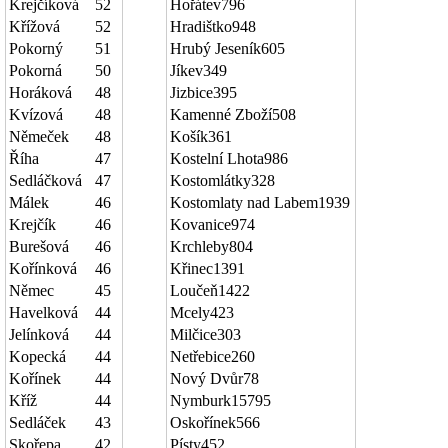
Krejčíková
52
Hořátev
796
Křížová
52
Hradištko
948
Pokorný
51
Hrubý Jeseník
605
Pokorná
50
Jíkev
349
Horáková
48
Jizbice
395
Kvízová
48
Kamenné Zboží
508
Němeček
48
Košík
361
Říha
47
Kostelní Lhota
986
Sedláčková
47
Kostomlátky
328
Málek
46
Kostomlaty nad Labem
1939
Krejčík
46
Kovanice
974
Burešová
46
Krchleby
804
Kořínková
46
Křinec
1391
Němec
45
Loučeň
1422
Havelková
44
Mcely
423
Jelínková
44
Milčice
303
Kopecká
44
Netřebice
260
Kořínek
44
Nový Dvůr
78
Kříž
44
Nymburk
15795
Sedláček
43
Oskořínek
566
Skořepa
42
Písty
452