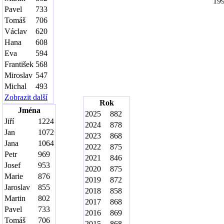
19
Pavel
733
Tomáš
706
Václav
620
Hana
608
Eva
594
František
568
Miroslav
547
Michal
493
Zobrazit další
Rok
Jména
2025
882
Jiří
1224
2024
878
Jan
1072
2023
868
Jana
1064
2022
875
Petr
969
2021
846
Josef
953
2020
875
Marie
876
2019
872
Jaroslav
855
2018
858
Martin
802
2017
868
Pavel
733
2016
869
Tomáš
706
2015
868