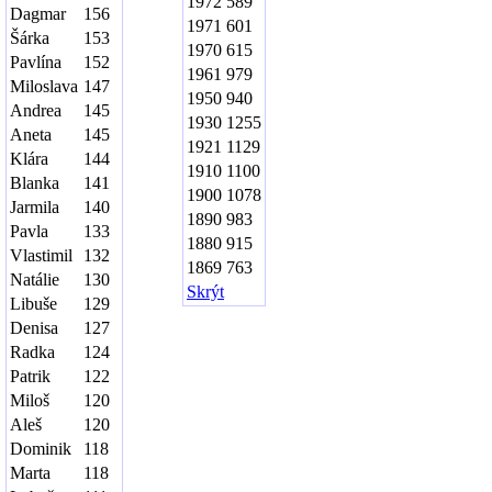
1972
589
Dagmar
156
1971
601
Šárka
153
1970
615
Pavlína
152
1961
979
Miloslava
147
1950
940
Andrea
145
1930
1255
Aneta
145
1921
1129
Klára
144
1910
1100
Blanka
141
1900
1078
Jarmila
140
1890
983
Pavla
133
1880
915
Vlastimil
132
1869
763
Natálie
130
Skrýt
Libuše
129
Denisa
127
Radka
124
Patrik
122
Miloš
120
Aleš
120
Dominik
118
Marta
118