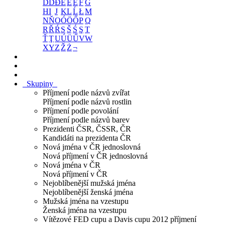
D
Ď
Đ
E
É
Ě
F
G
H
I
J
K
L
Ĺ
Ł
M
N
Ň
O
Ó
Ö
Ő
P
Q
R
Ř
Ŕ
S
Š
Ś
Ş
T
Ť
Ţ
U
Ú
Ü
Ű
V
W
X
Y
Z
Ž
Ż
¬
Skupiny
Příjmení podle názvů zvířat
Příjmení podle názvů rostlin
Příjmení podle povolání
Příjmení podle názvů barev
Prezidenti ČSR, ČSSR, ČR
Kandidáti na prezidenta ČR
Nová jména v ČR jednoslovná
Nová příjmení v ČR jednoslovná
Nová jména v ČR
Nová příjmení v ČR
Nejoblíbenější mužská jména
Nejoblíbenější ženská jména
Mužská jména na vzestupu
Ženská jména na vzestupu
Vítězové FED cupu a Davis cupu 2012 příjmení