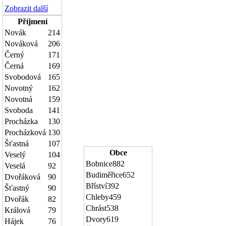
Zobrazit další
Příjmení
Novák
214
Nováková
206
Černý
171
Černá
169
Svobodová
165
Novotný
162
Novotná
159
Svoboda
141
Procházka
130
Procházková
130
Šťastná
107
Obce
Veselý
104
Bobnice
882
Veselá
92
Budiměřice
652
Dvořáková
90
Bříství
392
Šťastný
90
Chleby
459
Dvořák
82
Chrást
538
Králová
79
Dvory
619
Hájek
76