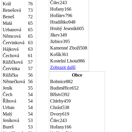
Čilec
243
Král
76
Hořany
166
Benešová
73
Hořátev
796
Beneš
72
Hradištko
948
Malá
65
Hrubý Jeseník
605
Urbanová
65
Jíkev
349
Němcová
65
Jizbice
395
Červinková
63
Kamenné Zboží
508
Hájková
63
Košík
361
Čechová
61
Kostelní Lhota
986
Růžičková
57
Zobrazit další
Červinka
57
Růžička
56
Obce
Němečková
56
Bobnice
882
Jeník
55
Budiměřice
652
Čech
54
Bříství
392
Říhová
54
Chleby
459
Urban
54
Chrást
538
Malý
54
Dvory
619
Jeníková
53
Čilec
243
Bureš
53
Hořany
166