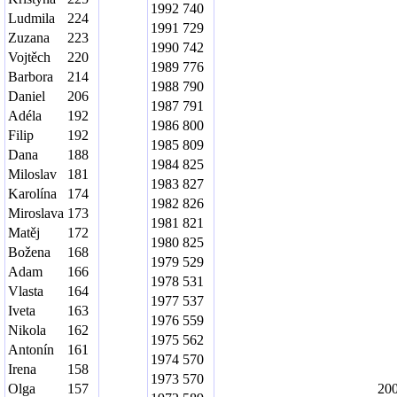
1992
740
Ludmila
224
1991
729
Zuzana
223
1990
742
Vojtěch
220
1989
776
Barbora
214
1988
790
Daniel
206
1987
791
Adéla
192
1986
800
Filip
192
1985
809
Dana
188
1984
825
Miloslav
181
1983
827
Karolína
174
1982
826
Miroslava
173
1981
821
Matěj
172
1980
825
Božena
168
1979
529
Adam
166
1978
531
Vlasta
164
1977
537
Iveta
163
1976
559
Nikola
162
1975
562
Antonín
161
1974
570
Irena
158
1973
570
Olga
157
20