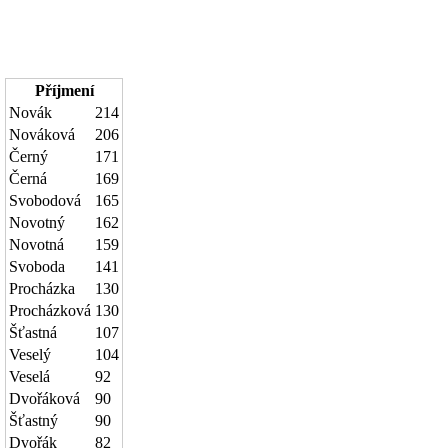
Příjmení
Novák
214
Nováková
206
Černý
171
Černá
169
Svobodová
165
Novotný
162
Novotná
159
Svoboda
141
Procházka
130
Procházková
130
Šťastná
107
Veselý
104
Veselá
92
Dvořáková
90
Šťastný
90
Dvořák
82