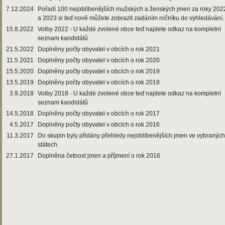
7.12.2024
Pořadí 100 nejoblíbenějších mužských a ženských jmen za roky 202
a 2023 si teď nově můžete zobrazit zadáním ročníku do vyhledávání.
15.8.2022
Volby 2022 - U každé zvolené obce teď najdete odkaz na kompletní
seznam kandidátů
21.5.2022
Doplněny počty obyvatel v obcích o rok 2021
11.5.2021
Doplněny počty obyvatel v obcích o rok 2020
15.5.2020
Doplněny počty obyvatel v obcích o rok 2019
13.5.2019
Doplněny počty obyvatel v obcích o rok 2018
3.9.2018
Volby 2018 - U každé zvolené obce teď najdete odkaz na kompletní
seznam kandidátů
14.5.2018
Doplněny počty obyvatel v obcích o rok 2017
4.5.2017
Doplněny počty obyvatel v obcích o rok 2016
11.3.2017
Do skupin byly přidány přehledy nejoblíbenějších jmen ve vybraných
státech
27.1.2017
Doplněna četnost jmen a příjmení o rok 2016