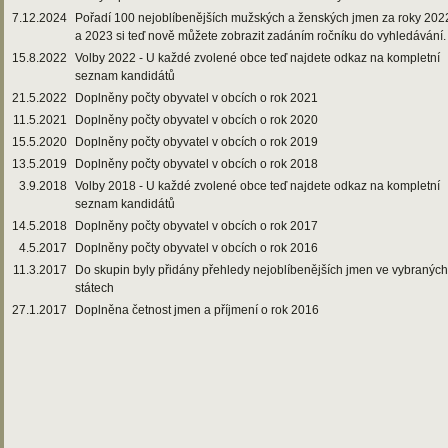
7.12.2024
Pořadí 100 nejoblíbenějších mužských a ženských jmen za roky 202
a 2023 si teď nově můžete zobrazit zadáním ročníku do vyhledávání.
15.8.2022
Volby 2022 - U každé zvolené obce teď najdete odkaz na kompletní
seznam kandidátů
21.5.2022
Doplněny počty obyvatel v obcích o rok 2021
11.5.2021
Doplněny počty obyvatel v obcích o rok 2020
15.5.2020
Doplněny počty obyvatel v obcích o rok 2019
13.5.2019
Doplněny počty obyvatel v obcích o rok 2018
3.9.2018
Volby 2018 - U každé zvolené obce teď najdete odkaz na kompletní
seznam kandidátů
14.5.2018
Doplněny počty obyvatel v obcích o rok 2017
4.5.2017
Doplněny počty obyvatel v obcích o rok 2016
11.3.2017
Do skupin byly přidány přehledy nejoblíbenějších jmen ve vybraných
státech
27.1.2017
Doplněna četnost jmen a příjmení o rok 2016