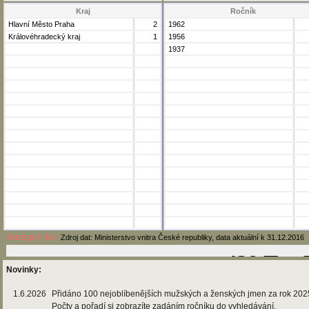
Kraj
Ročník
Hlavní Město Praha
2
1962
Královéhradecký kraj
1
1956
1937
Verze pro tisk
Zdroj dat: Ministerstvo vnitra České republiky, data aktuální k 31.12.2016
Novinky:
1.6.2026
Přidáno 100 nejoblíbenějších mužských a ženských jmen za rok 202
Počty a pořadí si zobrazíte zadáním ročníku do vyhledávání.