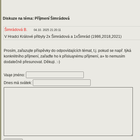
Diskuze na téma: Příjmení Šimrádová
Šimrádová B.
04.10. 2025 21:20:11
V Hradci Králové přibyly 2x Šimrádová a 1xŠimrád (1986,2018,2021)
Prosím, zařazujte příspěvky do odpovídajících témat, t.j. pokud se např. týká
konkrétního příjmení, zařaďte ho k přísluąnému příjmení, a» to nemusím
dodatečně přesunovat. Děkuji. :-)
Vaąe jméno:
Dnes má svátek: