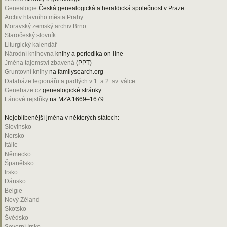
Genealogie
Česká genealogická a heraldická společnost v Praze
Archiv hlavního města Prahy
Moravský zemský archiv Brno
Staročeský slovník
Liturgický kalendář
Národní knihovna
knihy a periodika on-line
Jména tajemství zbavená
(PPT)
Gruntovní knihy
na familysearch.org
Databáze legionářů a padlých v 1. a 2. sv. válce
Genebaze.cz
genealogické stránky
Lánové rejstříky
na MZA 1669–1679
Nejoblíbenější jména v některých státech:
Slovinsko
Norsko
Itálie
Německo
Španělsko
Irsko
Dánsko
Belgie
Nový Zéland
Skotsko
Švédsko